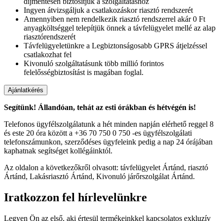
díjmentesen biztosítjuk a szolgáltatáshoz
Ingyen átvizsgáljuk a csatlakozáskor riasztó rendszerét
Amennyiben nem rendelkezik riasztó rendszerrel akár 0 Ft
anyagköltséggel telepítjük önnek a távfelügyelet mellé az alap
riasztórendszerét
Távfelügyeletünkre a Legbiztonságosabb GPRS átjelzéssel
csatlakozhat fel
Kivonuló szolgáltatásunk több millió forintos
felelősségbiztosítást is magában foglal.
Segítünk! Állandóan, tehát az esti órákban és hétvégén is!
Telefonos ügyfélszolgálatunk a hét minden napján elérhető reggel 8
és este 20 óra között a +36 70 750 0 750 -es ügyfélszolgálati
telefonszámunkon, szerződéses ügyfeleink pedig a nap 24 órájában
kaphatnak segítséget kollégáinktól.
Az oldalon a következőkről olvasott: távfelügyelet Ártánd, riasztó
Ártánd, Lakásriasztó Ártánd, Kivonuló járőrszolgálat Ártánd.
Iratkozzon fel hírlevelünkre
Legyen Ön az első, aki értesül termékeinkkel kapcsolatos exkluzív