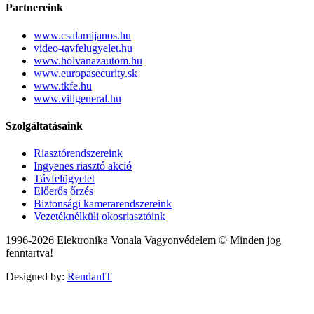
Partnereink
www.csalamijanos.hu
video-tavfelugyelet.hu
www.holvanazautom.hu
www.europasecurity.sk
www.tkfe.hu
www.villgeneral.hu
Szolgáltatásaink
Riasztórendszereink
Ingyenes riasztó akció
Távfelügyelet
Előerős őrzés
Biztonsági kamerarendszereink
Vezetéknélküli okosriasztóink
1996-2026 Elektronika Vonala Vagyonvédelem © Minden jog
fenntartva!
Designed by:
RendanIT