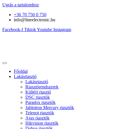
Ugrás a tartalomhoz
+36 70 750 0 750
info@lineelectronic.hu
Facebook-f
Tiktok
Youtube
Instagram
Főoldal
Lakásriasztó
Lakásriasztó
Riasztórendszerek
Kültéri riasztó
DSC riasztók
Paradox riasztók
Jablotron Mercury riasztók
Telenot riasztók
Ajax riasztók
Hikvision riasztók
Dahua riasztók