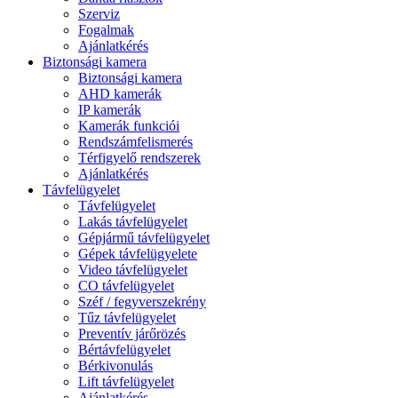
Szerviz
Fogalmak
Ajánlatkérés
Biztonsági kamera
Biztonsági kamera
AHD kamerák
IP kamerák
Kamerák funkciói
Rendszámfelismerés
Térfigyelő rendszerek
Ajánlatkérés
Távfelügyelet
Távfelügyelet
Lakás távfelügyelet
Gépjármű távfelügyelet
Gépek távfelügyelete
Video távfelügyelet
CO távfelügyelet
Széf / fegyverszekrény
Tűz távfelügyelet
Preventív járőrözés
Bértávfelügyelet
Bérkivonulás
Lift távfelügyelet
Ajánlatkérés