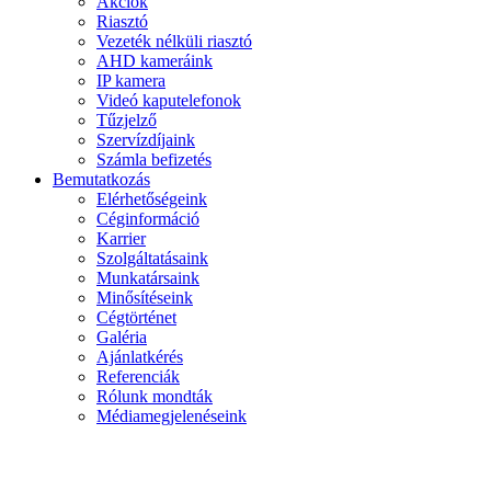
Akciók
Riasztó
Vezeték nélküli riasztó
AHD kameráink
IP kamera
Videó kaputelefonok
Tűzjelző
Szervízdíjaink
Számla befizetés
Bemutatkozás
Elérhetőségeink
Céginformáció
Karrier
Szolgáltatásaink
Munkatársaink
Minősítéseink
Cégtörténet
Galéria
Ajánlatkérés
Referenciák
Rólunk mondták
Médiamegjelenéseink