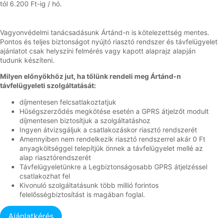
tól 6.200 Ft-ig / hó.
Vagyonvédelmi tanácsadásunk Ártánd-n is kötelezettség mentes.
Pontos és teljes biztonságot nyújtó riasztó rendszer és távfelügyelet
ajánlatot csak helyszíni felmérés vagy kapott alaprajz alapján
tudunk készíteni.
Milyen előnyökhöz jut, ha tőlünk rendeli meg Ártánd-n
távfelügyeleti szolgáltatását:
díjmentesen felcsatlakoztatjuk
Hűségszerződés megkötése esetén a GPRS átjelzőt modult
díjmentesen biztosítjuk a szolgáltatáshoz
Ingyen átvizsgáljuk a csatlakozáskor riasztó rendszerét
Amennyiben nem rendelkezik riasztó rendszerrel akár 0 Ft
anyagköltséggel telepítjük önnek a távfelügyelet mellé az
alap riasztórendszerét
Távfelügyeletünkre a Legbiztonságosabb GPRS átjelzéssel
csatlakozhat fel
Kivonuló szolgáltatásunk több millió forintos
felelősségbiztosítást is magában foglal.