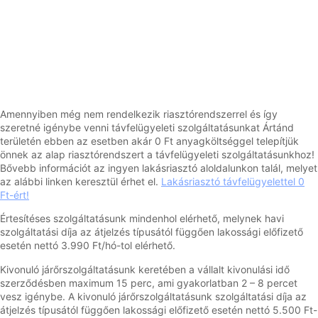
Amennyiben még nem rendelkezik riasztórendszerrel és így
szeretné igénybe venni távfelügyeleti szolgáltatásunkat Ártánd
területén ebben az esetben akár 0 Ft anyagköltséggel telepítjük
önnek az alap riasztórendszert a távfelügyeleti szolgáltatásunkhoz!
Bővebb információt az ingyen lakásriasztó aloldalunkon talál, melyet
az alábbi linken keresztül érhet el.
Lakásriasztó távfelügyelettel 0
Ft-ért!
Értesítéses szolgáltatásunk mindenhol elérhető, melynek havi
szolgáltatási díja az átjelzés típusától függően lakossági előfizető
esetén nettó 3.990 Ft/hó-tol elérhető.
Kivonuló járőrszolgáltatásunk keretében a vállalt kivonulási idő
szerződésben maximum 15 perc, ami gyakorlatban 2 – 8 percet
vesz igénybe. A kivonuló járőrszolgáltatásunk szolgáltatási díja az
átjelzés típusától függően lakossági előfizető esetén nettó 5.500 Ft-