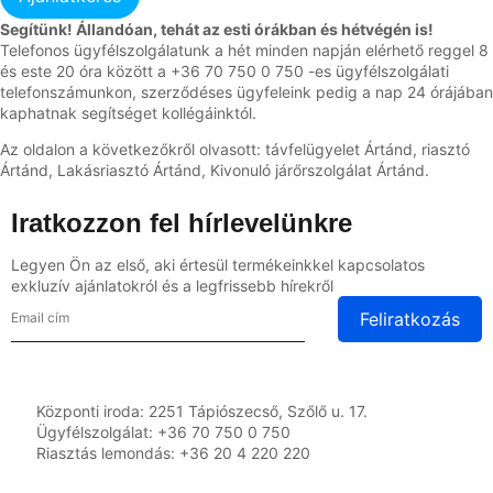
Segítünk! Állandóan, tehát az esti órákban és hétvégén is!
Telefonos ügyfélszolgálatunk a hét minden napján elérhető reggel 8
és este 20 óra között a +36 70 750 0 750 -es ügyfélszolgálati
telefonszámunkon, szerződéses ügyfeleink pedig a nap 24 órájában
kaphatnak segítséget kollégáinktól.
Az oldalon a következőkről olvasott: távfelügyelet Ártánd, riasztó
Ártánd, Lakásriasztó Ártánd, Kivonuló járőrszolgálat Ártánd.
Iratkozzon fel hírlevelünkre
Legyen Ön az első, aki értesül termékeinkkel kapcsolatos
exkluzív ajánlatokról és a legfrissebb hírekről
Feliratkozás
Központi iroda: 2251 Tápiószecső, Szőlő u. 17.
Ügyfélszolgálat: +36 70 750 0 750
Riasztás lemondás: +36 20 4 220 220