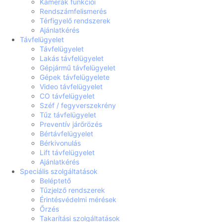
Kamerák funkciói
Rendszámfelismerés
Térfigyelő rendszerek
Ajánlatkérés
Távfelügyelet
Távfelügyelet
Lakás távfelügyelet
Gépjármű távfelügyelet
Gépek távfelügyelete
Video távfelügyelet
CO távfelügyelet
Széf / fegyverszekrény
Tűz távfelügyelet
Preventív járőrözés
Bértávfelügyelet
Bérkivonulás
Lift távfelügyelet
Ajánlatkérés
Speciális szolgáltatások
Beléptető
Tűzjelző rendszerek
Érintésvédelmi mérések
Őrzés
Takarítási szolgáltatások