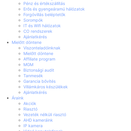
Pénz és értékszállítás
Erős és gyengeáramú hálózatok
Forgóvillás beléptetők
Sorompók
IT és Wifi hálózatok
CO rendszerek
Ajánlatkérés
Mielőtt döntene
Viszonteladóinknak
Mielőtt döntene
Affiliate program
MGM
Biztonsági audit
Tanmesék
Garancia bővítés
Villámkáros készülékek
Ajánlatkérés
Áraink
Akciók
Riasztó
Vezeték nélküli riasztó
AHD kameráink
IP kamera