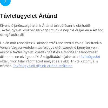
X
Távfelügyelet Ártánd
Kivonuló járőrszolgálatunk Ártánd településen is elérhető!
Távfelügyeleti diszpécserközpontunk a nap 24 órájában a Ártánd
szolgálatára áll!
Ha ön már rendelkezik lakásriasztó rendszerrel és az Elektronika
Vonala Vagyonvédelem távfelügyeletét szeretné igénybe venni
akkor a távfelügyeleti csatlakozást és a rendszer ellenőrzését
díjmentesen elvégezzük! Szolgáltatási díjainkról a
távfelügyelet
oldalunkon talál információt melyet az alábbi linkre kattintva is
elérhet.
Távfelügyeleti díjaink Ártánd területén