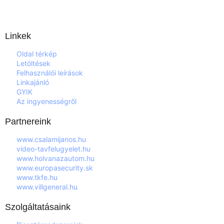
Linkek
Oldal térkép
Letöltések
Felhasználói leírások
Linkajánló
GYIK
Az ingyenességről
Partnereink
www.csalamijanos.hu
video-tavfelugyelet.hu
www.holvanazautom.hu
www.europasecurity.sk
www.tkfe.hu
www.villgeneral.hu
Szolgáltatásaink