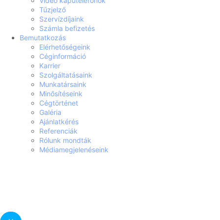
Videó kaputelefonok
Tűzjelző
Szervízdíjaink
Számla befizetés
Bemutatkozás
Elérhetőségeink
Céginformáció
Karrier
Szolgáltatásaink
Munkatársaink
Minősítéseink
Cégtörténet
Galéria
Ajánlatkérés
Referenciák
Rólunk mondták
Médiamegjelenéseink