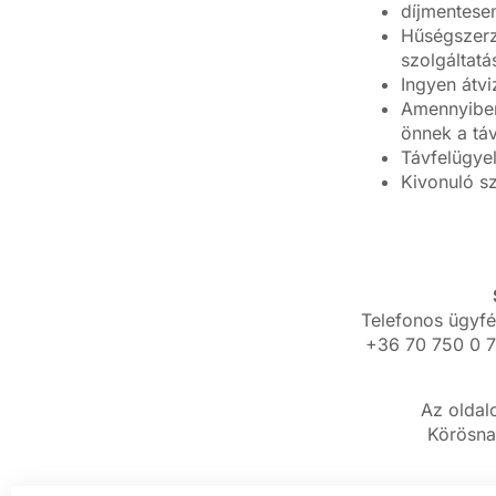
díjmentesen
Hűségszerz
szolgáltat
Ingyen átvi
Amennyiben 
önnek a táv
Távfelügye
Kivonuló sz
Telefonos ügyfé
+36 70 750 0 7
Az oldal
Körösna