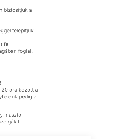
biztosítjuk a
gel telepítjük
 fel
magában foglal.
!
 20 óra között a
feleink pedig a
, riasztó
zolgálat