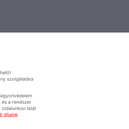
hető!
ny szolgálatára
a Vagyonvédelem
t és a rendszer
t
oldalunkon talál
i díjaink