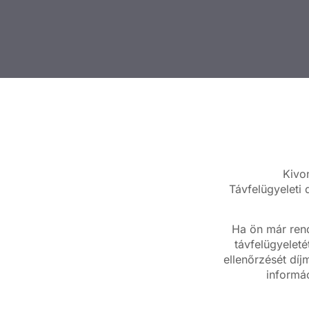
Kivo
Távfelügyeleti
Ha ön már rend
távfelügyeleté
ellenőrzését díj
informác