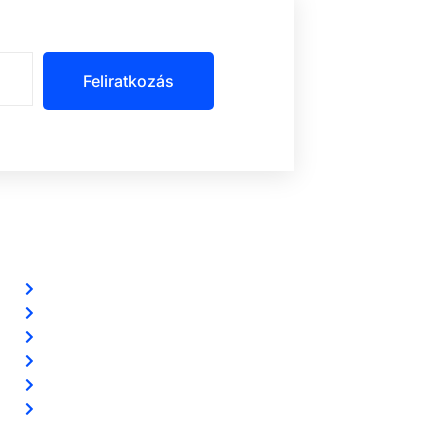
Feliratkozás
Szolgáltatásaink
Riasztórendszereink
Ingyenes riasztó akció
Távfelügyelet
Előerős őrzés
Biztonsági kamerarendszereink
Vezetéknélküli okosriasztóink