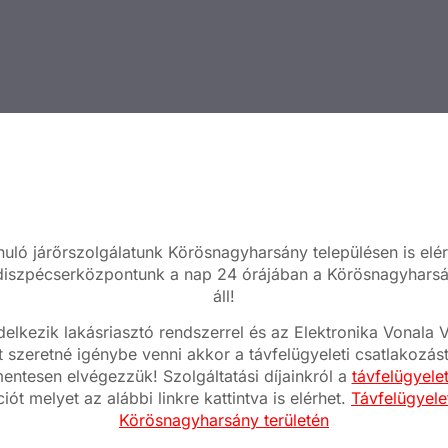
nuló járőrszolgálatunk Körösnagyharsány településen is elér
 diszpécserközpontunk a nap 24 órájában a Körösnagyharsá
áll!
elkezik lakásriasztó rendszerrel és az Elektronika Vonal
t szeretné igénybe venni akkor a távfelügyeleti csatlakozás
mentesen elvégezzük! Szolgáltatási díjainkról a
távfelügyele
iót melyet az alábbi linkre kattintva is elérhet.
Távfelügyelet
Körösnagyharsány területén