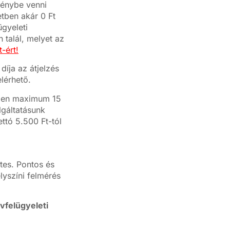
génybe venni
tben akár 0 Ft
ügyeleti
 talál, melyet az
-ért!
díja az átjelzés
lérhető.
ésben maximum 15
lgáltatásunk
ettó 5.500 Ft-tól
es. Pontos és
elyszíni felmérés
vfelügyeleti