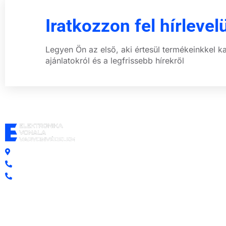
Iratkozzon fel hírlevel
Legyen Ön az első, aki értesül termékeinkkel k
ajánlatokról és a legfrissebb hírekről
Központi iroda: 2251 Tápiószecső, Szőlő u. 17.
Ügyfélszolgálat: +36 70 750 0 750
Riasztás lemondás: +36 20 4 220 220