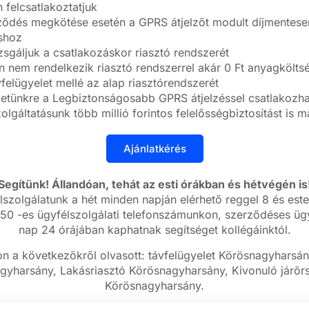
 felcsatlakoztatjuk
ődés megkötése esetén a GPRS átjelzőt modult díjmentesen 
áshoz
zsgáljuk a csatlakozáskor riasztó rendszerét
nem rendelkezik riasztó rendszerrel akár 0 Ft anyagköltség
felügyelet mellé az alap riasztórendszerét
letünkre a Legbiztonságosabb GPRS átjelzéssel csatlakozhat
olgáltatásunk több millió forintos felelősségbiztosítást is 
Segítünk! Állandóan, tehát az esti órákban és hétvégén is
lszolgálatunk a hét minden napján elérhető reggel 8 és este
50 -es ügyfélszolgálati telefonszámunkon, szerződéses ügy
nap 24 órájában kaphatnak segítséget kollégáinktól.
on a következőkről olvasott: távfelügyelet Körösnagyharsány
gyharsány, Lakásriasztó Körösnagyharsány, Kivonuló járőrs
Körösnagyharsány.