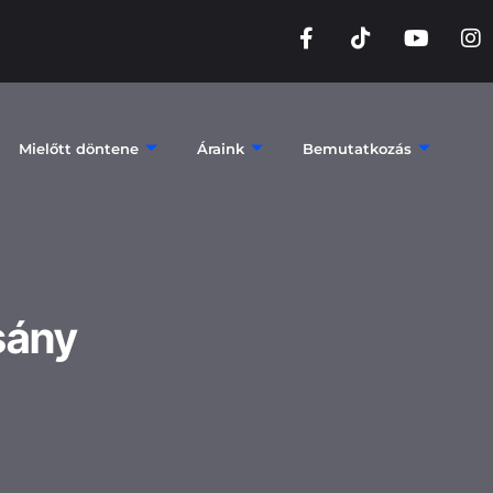
Mielőtt döntene
Áraink
Bemutatkozás
sány