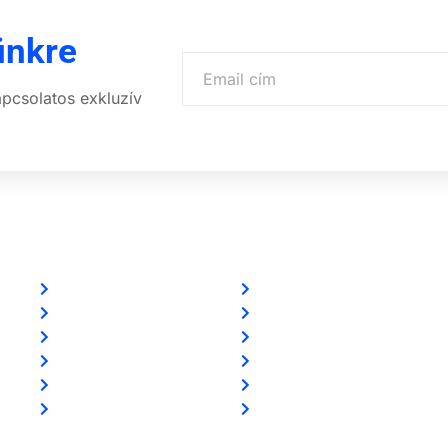
ünkre
apcsolatos exkluzív
Linkek
Partnereink
Oldal térkép
www.csalamijanos.hu
Letöltések
video-tavfelugyelet.hu
Felhasználói leírások
www.holvanazautom.hu
Linkajánló
www.europasecurity.sk
GYIK
www.tkfe.hu
Az ingyenességről
www.villgeneral.hu