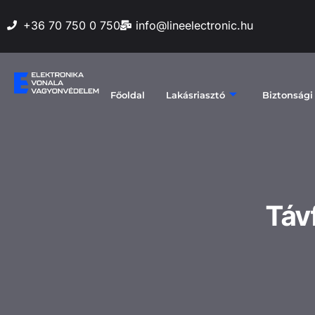
+36 70 750 0 750
info@lineelectronic.hu
Főoldal
Lakásriasztó
Biztonsági
Táv