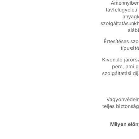
Amennyiben 
távfelügyelet
anyagkö
szolgáltatásunkh
aláb
Értesítéses szo
típusát
Kivonuló járőrs
perc, ami g
szolgáltatási dí
Vagyonvédelm
teljes biztonság
Milyen előn