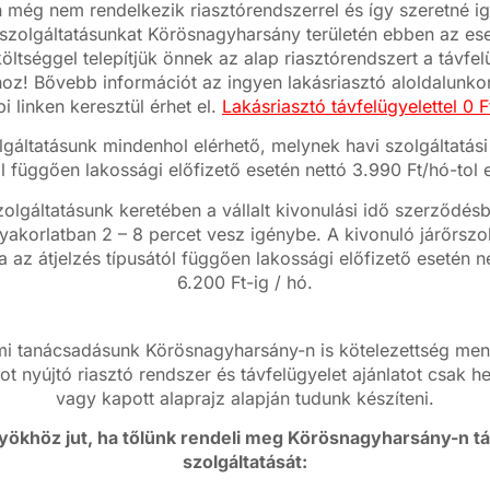
még nem rendelkezik riasztórendszerrel és így szeretné i
i szolgáltatásunkat Körösnagyharsány területén ebben az ese
ltséggel telepítjük önnek az alap riasztórendszert a távfel
oz! Bővebb információt az ingyen lakásriasztó aloldalunkon
bi linken keresztül érhet el.
Lakásriasztó távfelügyelettel 0 Ft
lgáltatásunk mindenhol elérhető, melynek havi szolgáltatási 
ól függően lakossági előfizető esetén nettó 3.990 Ft/hó-tol e
zolgáltatásunk keretében a vállalt kivonulási idő szerződ
yakorlatban 2 – 8 percet vesz igénybe. A kivonuló járőrszo
ja az átjelzés típusától függően lakossági előfizető esetén n
6.200 Ft-ig / hó.
i tanácsadásunk Körösnagyharsány-n is kötelezettség ment
ot nyújtó riasztó rendszer és távfelügyelet ajánlatot csak h
vagy kapott alaprajz alapján tudunk készíteni.
yökhöz jut, ha tőlünk rendeli meg Körösnagyharsány-n tá
szolgáltatását: