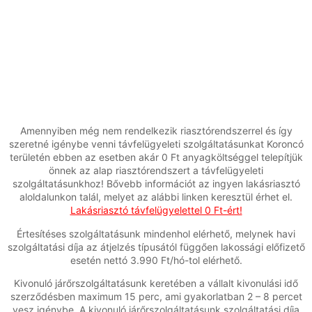
Amennyiben még nem rendelkezik riasztórendszerrel és így
szeretné igénybe venni távfelügyeleti szolgáltatásunkat Koroncó
területén ebben az esetben akár 0 Ft anyagköltséggel telepítjük
önnek az alap riasztórendszert a távfelügyeleti
szolgáltatásunkhoz! Bővebb információt az ingyen lakásriasztó
aloldalunkon talál, melyet az alábbi linken keresztül érhet el.
Lakásriasztó távfelügyelettel 0 Ft-ért!
Értesítéses szolgáltatásunk mindenhol elérhető, melynek havi
szolgáltatási díja az átjelzés típusától függően lakossági előfizető
esetén nettó 3.990 Ft/hó-tol elérhető.
Kivonuló járőrszolgáltatásunk keretében a vállalt kivonulási idő
szerződésben maximum 15 perc, ami gyakorlatban 2 – 8 percet
vesz igénybe. A kivonuló járőrszolgáltatásunk szolgáltatási díja