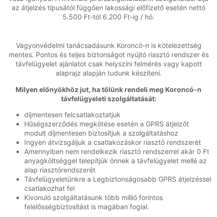
az átjelzés típusától függően lakossági előfizető esetén nettó
5.500 Ft-tól 6.200 Ft-ig / hó.
Vagyonvédelmi tanácsadásunk Koroncó-n is kötelezettség
mentes. Pontos és teljes biztonságot nyújtó riasztó rendszer és
távfelügyelet ajánlatot csak helyszíni felmérés vagy kapott
alaprajz alapján tudunk készíteni.
Milyen előnyökhöz jut, ha tőlünk rendeli meg Koroncó-n
távfelügyeleti szolgáltatását:
díjmentesen felcsatlakoztatjuk
Hűségszerződés megkötése esetén a GPRS átjelzőt
modult díjmentesen biztosítjuk a szolgáltatáshoz
Ingyen átvizsgáljuk a csatlakozáskor riasztó rendszerét
Amennyiben nem rendelkezik riasztó rendszerrel akár 0 Ft
anyagköltséggel telepítjük önnek a távfelügyelet mellé az
alap riasztórendszerét
Távfelügyeletünkre a Legbiztonságosabb GPRS átjelzéssel
csatlakozhat fel
Kivonuló szolgáltatásunk több millió forintos
felelősségbiztosítást is magában foglal.