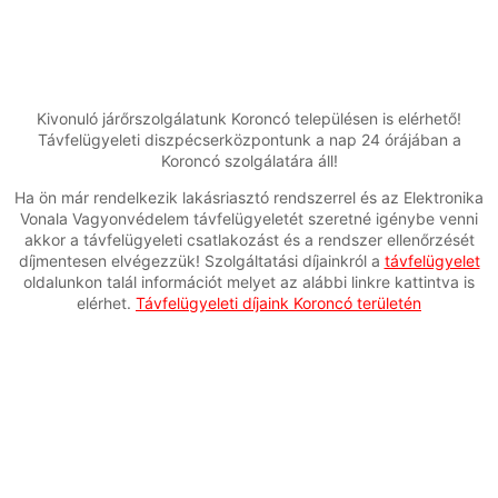
Kivonuló járőrszolgálatunk Koroncó településen is elérhető!
Távfelügyeleti diszpécserközpontunk a nap 24 órájában a
Koroncó szolgálatára áll!
Ha ön már rendelkezik lakásriasztó rendszerrel és az Elektronika
Vonala Vagyonvédelem távfelügyeletét szeretné igénybe venni
akkor a távfelügyeleti csatlakozást és a rendszer ellenőrzését
díjmentesen elvégezzük! Szolgáltatási díjainkról a
távfelügyelet
oldalunkon talál információt melyet az alábbi linkre kattintva is
elérhet.
Távfelügyeleti díjaink Koroncó területén