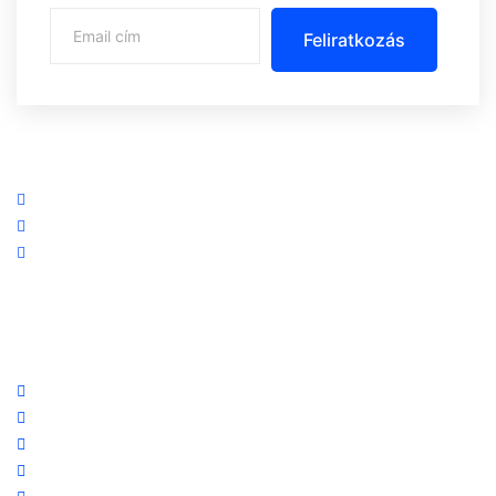
Feliratkozás
Központi iroda: 2251 Tápiószecső, Szőlő u. 17.
Ügyfélszolgálat: +36 70 750 0 750
Riasztás lemondás: +36 20 4 220 220
Linkek
Oldal térkép
Letöltések
Felhasználói leírások
Linkajánló