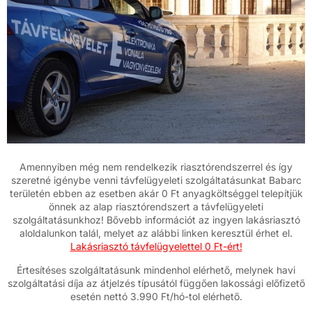
Amennyiben még nem rendelkezik riasztórendszerrel és így
szeretné igénybe venni távfelügyeleti szolgáltatásunkat Babarc
területén ebben az esetben akár 0 Ft anyagköltséggel telepítjük
önnek az alap riasztórendszert a távfelügyeleti
szolgáltatásunkhoz! Bővebb információt az ingyen lakásriasztó
aloldalunkon talál, melyet az alábbi linken keresztül érhet el.
Lakásriasztó távfelügyelettel 0 Ft-ért!
Értesítéses szolgáltatásunk mindenhol elérhető, melynek havi
szolgáltatási díja az átjelzés típusától függően lakossági előfizető
esetén nettó 3.990 Ft/hó-tol elérhető.