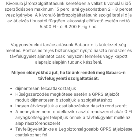
Kivonuló járőrszolgáltatásunk keretében a vállalt kivonulási idő
szerződésben maximum 15 perc, ami gyakorlatban 2 – 8 percet
vesz igénybe. A kivonuló járőrszolgáltatásunk szolgáltatási díja
az átjelzés típusától függően lakossági előfizető esetén nettó
5.500 Ft-tól 6.200 Ft-ig / hó.
Vagyonvédelmi tanácsadásunk Babarc-n is kötelezettség
mentes. Pontos és teljes biztonságot nyújtó riasztó rendszer és
távfelügyelet ajánlatot csak helyszíni felmérés vagy kapott
alaprajz alapján tudunk készíteni.
Milyen előnyökhöz jut, ha tőlünk rendeli meg Babarc-n
távfelügyeleti szolgáltatását:
díjmentesen felcsatlakoztatjuk
Hűségszerződés megkötése esetén a GPRS átjelzőt
modult díjmentesen biztosítjuk a szolgáltatáshoz
Ingyen átvizsgáljuk a csatlakozáskor riasztó rendszerét
Amennyiben nem rendelkezik riasztó rendszerrel akár 0 Ft
anyagköltséggel telepítjük önnek a távfelügyelet mellé az
alap riasztórendszerét
Távfelügyeletünkre a Legbiztonságosabb GPRS átjelzéssel
csatlakozhat fel