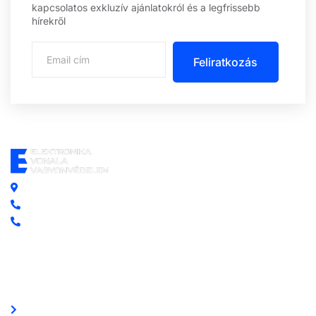
kapcsolatos exkluzív ajánlatokról és a legfrissebb
hírekről
Feliratkozás
Központi iroda: 2251 Tápiószecső, Szőlő u. 17.
Ügyfélszolgálat: +36 70 750 0 750
Riasztás lemondás: +36 20 4 220 220
Linkek
Oldal térkép