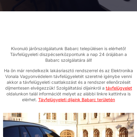
Kivonuló járőrszolgálatunk Babarc településen is elérhető!
Távfelügyeleti diszpécserközpontunk a nap 24 órájában a
Babarc szolgálatára áll!
Ha ön már rendelkezik lakásriasztó rendszerrel és az Elektronika
Vonala Vagyonvédelem távfelügyeletét szeretné igénybe venni
akkor a távfelügyeleti csatlakozást és a rendszer ellenőrzését
díjmentesen elvégezzük! Szolgáltatási díjainkról a
távfelügyelet
oldalunkon talál információt melyet az alábbi linkre kattintva is
elérhet.
Távfelügyeleti díjaink Babarc területén