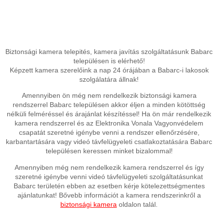
Biztonsági kamera telepités, kamera javítás szolgáltatásunk Babarc
településen is elérhető!
Képzett kamera szerelőink a nap 24 órájában a Babarc-i lakosok
szolgálatára állnak!
Amennyiben ön még nem rendelkezik biztonsági kamera
rendszerrel Babarc településen akkor éljen a minden kötöttség
nélküli felméréssel és árajánlat készítéssel! Ha ön már rendelkezik
kamera rendszerrel és az Elektronika Vonala Vagyonvédelem
csapatát szeretné igénybe venni a rendszer ellenőrzésére,
karbantartására vagy videó távfelügyeleti csatlakoztatására Babarc
településen keressen minket bizalommal!
Amennyiben még nem rendelkezik kamera rendszerrel és így
szeretné igénybe venni videó távfelügyeleti szolgáltatásunkat
Babarc területén ebben az esetben kérje kötelezettségmentes
ajánlatunkat! Bővebb információt a kamera rendszerinkről a
biztonsági kamera
oldalon talál.