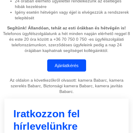
24 órában elérhető ügyelettel rendelkezünk az esetleges
hibák kezelésére
Igény esetén hétvégén vagy éjjel is elvégezzük a rendszerek
telepitését
Segítünk! Állandóan, tehát az esti órákban és hétvégén is!
Telefonos ügyfélszolgálatunk a hét minden napján elérhető reggel 8
és este 20 óra között a +36 70 750 0 750 -es ügyfélszolgálati
telefonszámunkon, szerződéses ügyfeleink pedig a nap 24
órájában kaphatnak segítséget kollégáinktól.
Az oldalon a következőkről olvasott: kamera Babarc, kamera
szerelés Babarc, Biztonsági kamera Babarc, kamera javítás
Babarc.
Iratkozzon fel
hírlevelünkre