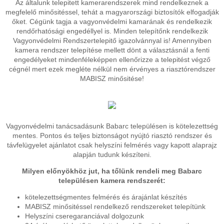
Az általunk telepitett kamerarendszerek mind rendelkeznek a
megfelelő minősitéssel, tehát a magyarországi biztosítók elfogadják
őket. Cégünk tagja a vagyonvédelmi kamarának és rendelkezik
rendőrhatósági engedéllyel is. Minden telepítőnk rendelkezik
Vagyonvédelmi Rendszertelepitő igazolvánnyal is! Amennyiben
kamera rendszer telepítése mellett dönt a választásnál a fenti
engedélyeket mindenféleképpen ellenőrizze a telepitést végző
cégnél mert ezek megléte nélkül nem érvényes a riasztórendszer
MABISZ minősitése!
Vagyonvédelmi tanácsadásunk Babarc településen is kötelezettség
mentes. Pontos és teljes biztonságot nyújtó riasztó rendszer és
távfelügyelet ajánlatot csak helyszíni felmérés vagy kapott alaprajz
alapján tudunk készíteni.
Milyen előnyökhöz jut, ha tőlünk rendeli meg Babarc
településen kamera rendszerét:
kötelezettségmentes felmérés és árajánlat készítés
MABISZ minősitéssel rendelkező rendszereket telepítünk
Helyszíni cseregaranciával dolgozunk