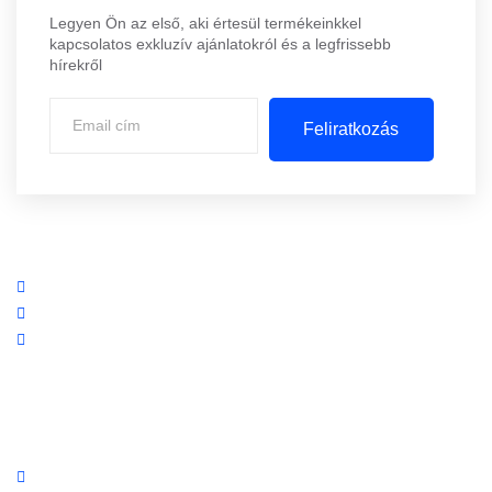
Legyen Ön az első, aki értesül termékeinkkel
kapcsolatos exkluzív ajánlatokról és a legfrissebb
hírekről
Feliratkozás
Központi iroda: 2251 Tápiószecső, Szőlő u. 17.
Ügyfélszolgálat: +36 70 750 0 750
Riasztás lemondás: +36 20 4 220 220
Linkek
Oldal térkép