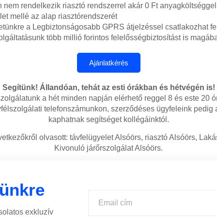
nem rendelkezik riasztó rendszerrel akár 0 Ft anyagköltséggel 
let mellé az alap riasztórendszerét
etünkre a Legbiztonságosabb GPRS átjelzéssel csatlakozhat fe
lgáltatásunk több millió forintos felelősségbiztosítást is magába
Segítünk! Állandóan, tehát az esti órákban és hétvégén is!
zolgálatunk a hét minden napján elérhető reggel 8 és este 20 ó
félszolgálati telefonszámunkon, szerződéses ügyfeleink pedig
kaphatnak segítséget kollégáinktól.
etkezőkről olvasott: távfelügyelet Alsóörs, riasztó Alsóörs, Laká
Kivonuló járőrszolgálat Alsóörs.
lünkre
solatos exkluzív