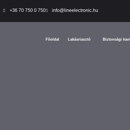
+36 70 750 0 750
info@lineelectronic.hu
Főoldal
Lakásriasztó
Biztonsági ka