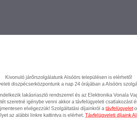
Kivonuló járőrszolgálatunk Alsóörs településen is elérhető!
eleti diszpécserközpontunk a nap 24 órájában a Alsóörs szolgál
ndelkezik lakásriasztó rendszerrel és az Elektronika Vonala 
tét szeretné igénybe venni akkor a távfelügyeleti csatlakozást 
íjmentesen elvégezzük! Szolgáltatási díjainkról a
távfelügyelet
o
yet az alábbi linkre kattintva is elérhet.
Távfelügyeleti díjaink A