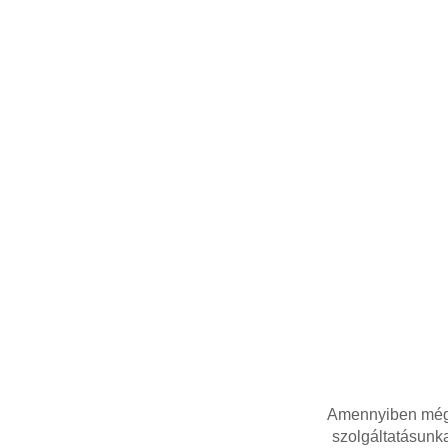
Amennyiben még n
szolgáltatásunka