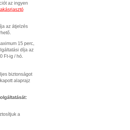
ciót az ingyen
akásriasztó
ja az átjelzés
rhető.
 maximum 15 perc,
gáltatási díja az
 Ft-ig / hó.
ljes biztonságot
 kapott alaprajz
olgáltatását:
tosítjuk a