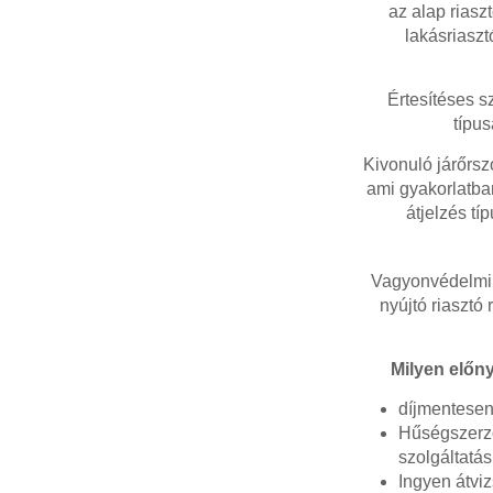
az alap riasz
lakásriaszt
Értesítéses s
típus
Kivonuló járőrsz
ami gyakorlatban
átjelzés tí
Vagyonvédelmi t
nyújtó riasztó 
Milyen előny
díjmentesen 
Hűségszerző
szolgáltatá
Ingyen átviz