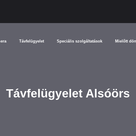
mera
Távfelügyelet
Speciális szolgáltatások
Mielőtt dö
Távfelügyelet Alsóörs