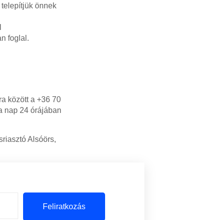
telepítjük önnek
l
n foglal.
ra között a +36 70
 a nap 24 órájában
sriasztó Alsóörs,
Feliratkozás