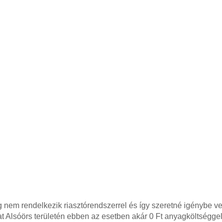
em rendelkezik riasztórendszerrel és így szeretné igénybe ven
t Alsóörs területén ebben az esetben akár 0 Ft anyagköltséggel