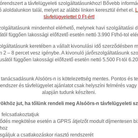
tórendszert a távfelügyeleti szolgáltatásunkhoz! Bővebb informá
ó aloldalunkon talál, melyet az alábbi linken keresztül érhet el.
L
távfelügyelettel 0 Ft-ért!
zolgáltatásunk mindenhol elérhető, melynek havi szolgáltatási dí
ától függően lakossági előfizető esetén nettó 3.990 Ft/hó-tol elé
olgáltatásunk keretében a vállalt kivonulási idő szerződésben
 2 – 8 percet vesz igénybe. A kivonuló járőrszolgáltatásunk szol
pusától függően lakossági előfizető esetén nettó 5.500 Ft-tól 6.200
anácsadásunk Alsóörs-n is kötelezettség mentes. Pontos és te
rendszer és távfelügyelet ajánlatot csak helyszíni felmérés vagy
alapján tudunk készíteni.
ökhöz jut, ha tőlünk rendeli meg Alsóörs-n távfelügyeleti sz
felcsatlakoztatjuk
dés megkötése esetén a GPRS átjelzőt modult díjmentesen biz
shoz
sgáljuk a csatlakozáskor riasztó rendszerét