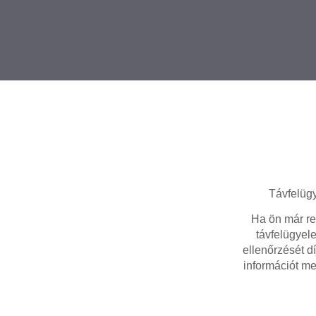
Távfelügy
Ha ön már re
távfelügyele
ellenőrzését d
információt mel