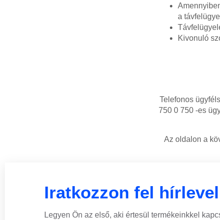
Amennyiben 
a távfelügye
Távfelügyel
Kivonuló szo
Telefonos ügyféls
750 0 750 -es ügy
Az oldalon a köv
Iratkozzon fel hírleve
Legyen Ön az első, aki értesül termékeinkkel kapc