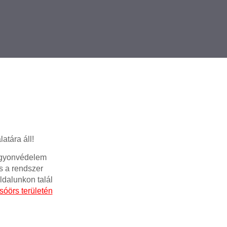
atára áll!
Vagyonvédelem
és a rendszer
ldalunkon talál
lsóörs területén