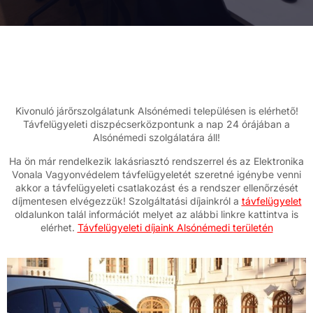
Kivonuló járőrszolgálatunk Alsónémedi településen is elérhető!
Távfelügyeleti diszpécserközpontunk a nap 24 órájában a
Alsónémedi szolgálatára áll!
Ha ön már rendelkezik lakásriasztó rendszerrel és az Elektronika
Vonala Vagyonvédelem távfelügyeletét szeretné igénybe venni
akkor a távfelügyeleti csatlakozást és a rendszer ellenőrzését
díjmentesen elvégezzük! Szolgáltatási díjainkról a
távfelügyelet
oldalunkon talál információt melyet az alábbi linkre kattintva is
elérhet.
Távfelügyeleti díjaink Alsónémedi területén