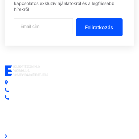
kapcsolatos exkluzív ajánlatokról és a legfrissebb
hírekről
Feliratkozás
Központi iroda: 2251 Tápiószecső, Szőlő u. 17.
Ügyfélszolgálat: +36 70 750 0 750
Riasztás lemondás: +36 20 4 220 220
Linkek
Oldal térkép