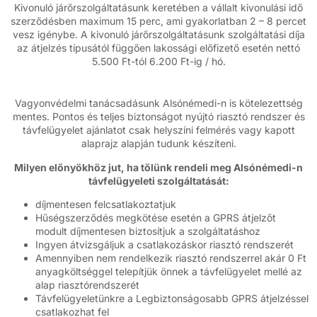
Kivonuló járőrszolgáltatásunk keretében a vállalt kivonulási idő
szerződésben maximum 15 perc, ami gyakorlatban 2 – 8 percet
vesz igénybe. A kivonuló járőrszolgáltatásunk szolgáltatási díja
az átjelzés típusától függően lakossági előfizető esetén nettó
5.500 Ft-tól 6.200 Ft-ig / hó.
Vagyonvédelmi tanácsadásunk Alsónémedi-n is kötelezettség
mentes. Pontos és teljes biztonságot nyújtó riasztó rendszer és
távfelügyelet ajánlatot csak helyszíni felmérés vagy kapott
alaprajz alapján tudunk készíteni.
Milyen előnyökhöz jut, ha tőlünk rendeli meg Alsónémedi-n
távfelügyeleti szolgáltatását:
díjmentesen felcsatlakoztatjuk
Hűségszerződés megkötése esetén a GPRS átjelzőt
modult díjmentesen biztosítjuk a szolgáltatáshoz
Ingyen átvizsgáljuk a csatlakozáskor riasztó rendszerét
Amennyiben nem rendelkezik riasztó rendszerrel akár 0 Ft
anyagköltséggel telepítjük önnek a távfelügyelet mellé az
alap riasztórendszerét
Távfelügyeletünkre a Legbiztonságosabb GPRS átjelzéssel
csatlakozhat fel