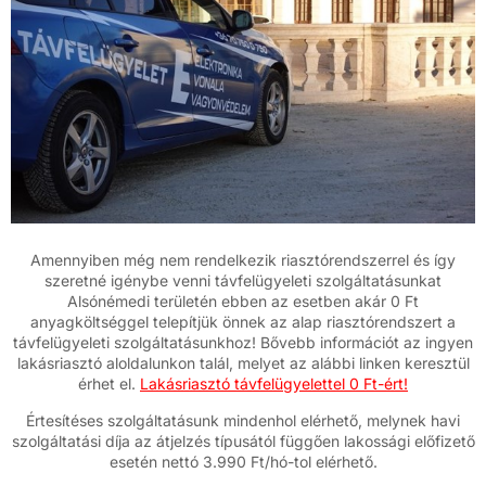
Amennyiben még nem rendelkezik riasztórendszerrel és így
szeretné igénybe venni távfelügyeleti szolgáltatásunkat
Alsónémedi területén ebben az esetben akár 0 Ft
anyagköltséggel telepítjük önnek az alap riasztórendszert a
távfelügyeleti szolgáltatásunkhoz! Bővebb információt az ingyen
lakásriasztó aloldalunkon talál, melyet az alábbi linken keresztül
érhet el.
Lakásriasztó távfelügyelettel 0 Ft-ért!
Értesítéses szolgáltatásunk mindenhol elérhető, melynek havi
szolgáltatási díja az átjelzés típusától függően lakossági előfizető
esetén nettó 3.990 Ft/hó-tol elérhető.