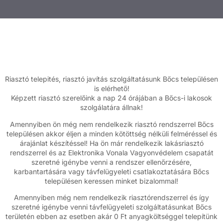
Riasztó telepités, riasztó javítás szolgáltatásunk Bőcs településen
is elérhető!
Képzett riasztó szerelőink a nap 24 órájában a Bőcs-i lakosok
szolgálatára állnak!
Amennyiben ön még nem rendelkezik riasztó rendszerrel Bőcs
településen akkor éljen a minden kötöttség nélküli felméréssel és
árajánlat készítéssel! Ha ön már rendelkezik lakásriasztó
rendszerrel és az Elektronika Vonala Vagyonvédelem csapatát
szeretné igénybe venni a rendszer ellenőrzésére,
karbantartására vagy távfelügyeleti csatlakoztatására Bőcs
településen keressen minket bizalommal!
Amennyiben még nem rendelkezik riasztórendszerrel és így
szeretné igénybe venni távfelügyeleti szolgáltatásunkat Bőcs
területén ebben az esetben akár 0 Ft anyagköltséggel telepítünk