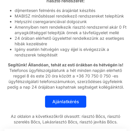
riasztó rendszerét:
díjmentesen felmérés és árajánlat készítés
MABISZ minősitéssel rendelkező rendszereket telepítünk
Helyszíni cseregaranciával dolgozunk
Amennyiben nem rendelkezik riasztó rendszerrel akár 0 Ft
anyagköltséggel telepítjük önnek a távfelügyelet mellé
24 órában elérhető ügyelettel rendelkezünk az esetleges
hibák kezelésére
Igény esetén hétvégén vagy éjjel is elvégezzük a
rendszerek telepitését
Segítünk! Állandóan, tehát az esti órákban és hétvégén is!
Telefonos ügyfélszolgálatunk a hét minden napján elérhető
reggel 8 és este 20 óra között a +36 70 750 0 750 -es
ügyfélszolgálati telefonszámunkon, szerződéses ügyfeleink
pedig a nap 24 órájában kaphatnak segítséget kollégáinktól.
Az oldalon a következőkről olvasott: riasztó Bőcs, riasztó
szerelés Bőcs, Lakásriasztó Bőcs, riasztó javítás Bőcs.