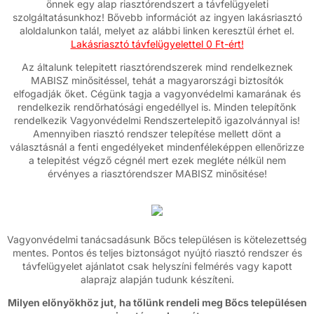
önnek egy alap riasztórendszert a távfelügyeleti
szolgáltatásunkhoz! Bővebb információt az ingyen lakásriasztó
aloldalunkon talál, melyet az alábbi linken keresztül érhet el.
Lakásriasztó távfelügyelettel 0 Ft-ért!
Az általunk telepitett riasztórendszerek mind rendelkeznek
MABISZ minősitéssel, tehát a magyarországi biztosítók
elfogadják őket. Cégünk tagja a vagyonvédelmi kamarának és
rendelkezik rendőrhatósági engedéllyel is. Minden telepítőnk
rendelkezik Vagyonvédelmi Rendszertelepitő igazolvánnyal is!
Amennyiben riasztó rendszer telepítése mellett dönt a
választásnál a fenti engedélyeket mindenféleképpen ellenőrizze
a telepitést végző cégnél mert ezek megléte nélkül nem
érvényes a riasztórendszer MABISZ minősitése!
Vagyonvédelmi tanácsadásunk Bőcs településen is kötelezettség
mentes. Pontos és teljes biztonságot nyújtó riasztó rendszer és
távfelügyelet ajánlatot csak helyszíni felmérés vagy kapott
alaprajz alapján tudunk készíteni.
Milyen előnyökhöz jut, ha tőlünk rendeli meg Bőcs településen