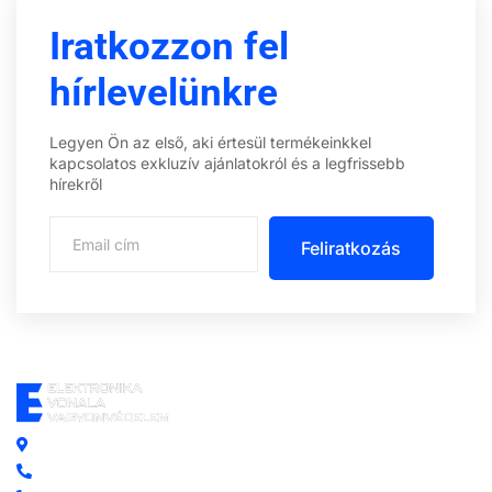
Iratkozzon fel
hírlevelünkre
Legyen Ön az első, aki értesül termékeinkkel
kapcsolatos exkluzív ajánlatokról és a legfrissebb
hírekről
Feliratkozás
Központi iroda: 2251 Tápiószecső, Szőlő u. 17.
Ügyfélszolgálat: +36 70 750 0 750