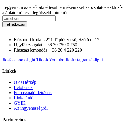
Legyen Ön az első, aki értesül termékeinkkel kapcsolatos exkluzív
ajánlatokról és a legfrissebb hírekről
Feliratkozás
Központi iroda: 2251 Tápiószecső, Szőlő u. 17.
Ügyfélszolgálat: +36 70 750 0 750
Riasztás lemondás: +36 20 4 220 220
Jki-facebook-light
Tiktok
Youtube
Jki-instagram-1-light
Linkek
Oldal térkép
Letöltések
Felhasználói leírások
Linkajánló
GYIK
Az ingyenességről
Partnereink