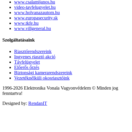
www.csalamijanos.hu
video-tavfelugyelet.hu
www.holvanazautom.hu
www.europasecurity.sk
www.tkfe.hu
www.villgeneral.hu
Szolgáltatásaink
Riasztórendszereink
Ingyenes riasztó akció
Távfelügyelet
Előerős őrzés
Biztonsági kamerarendszereink
Vezetéknélküli okosriasztóink
1996-2026 Elektronika Vonala Vagyonvédelem © Minden jog
fenntartva!
Designed by:
RendanIT