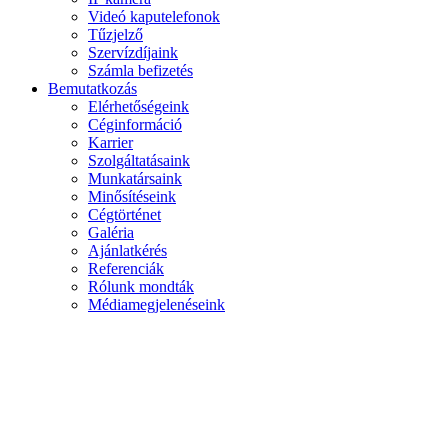
Videó kaputelefonok
Tűzjelző
Szervízdíjaink
Számla befizetés
Bemutatkozás
Elérhetőségeink
Céginformáció
Karrier
Szolgáltatásaink
Munkatársaink
Minősítéseink
Cégtörténet
Galéria
Ajánlatkérés
Referenciák
Rólunk mondták
Médiamegjelenéseink