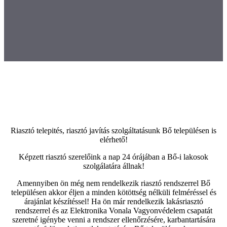
Riasztó telepités, riasztó javítás szolgáltatásunk Bő településen is
elérhető!
Képzett riasztó szerelőink a nap 24 órájában a Bő-i lakosok
szolgálatára állnak!
Amennyiben ön még nem rendelkezik riasztó rendszerrel Bő
településen akkor éljen a minden kötöttség nélküli felméréssel és
árajánlat készítéssel! Ha ön már rendelkezik lakásriasztó
rendszerrel és az Elektronika Vonala Vagyonvédelem csapatát
szeretné igénybe venni a rendszer ellenőrzésére, karbantartására