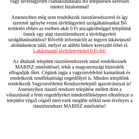
vagy távfelügyeleti csatlakoztatására Bő településen keressen
minket bizalommal!
Amennyiben még nem rendelkezik riasztórendszerrel és így
szeretné igénybe venni távfelügyeleti szolgáltatásunkat Bő
területén ebben az esetben akár 0 Ft anyagköltséggel telepítünk
önnek egy alap riasztórendszert a távfelügyeleti
szolgáltatásunkhoz! Bővebb információt az ingyen lakásriasztó
aloldalunkon talál, melyet az alábbi linken keresztül érhet el.
Lakásriasztó távfelügyelettel 0 Ft-ért!
Az általunk telepitett riasztórendszerek mind rendelkeznek
MABISZ minősitéssel, tehát a magyarországi biztosítók
elfogadják őket. Cégünk tagja a vagyonvédelmi kamarának és
rendelkezik rendőrhatósági engedéllyel is. Minden telepítőnk
rendelkezik Vagyonvédelmi Rendszertelepitő igazolvánnyal is!
Amennyiben riasztó rendszer telepítése mellett dönt a
választásnál a fenti engedélyeket mindenféleképpen ellenőrizze a
telepitést végző cégnél mert ezek megléte nélkül nem érvényes a
riasztórendszer MABISZ minősitése!