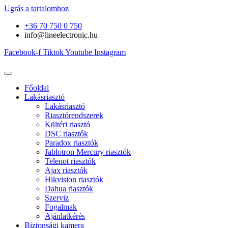
Ugrás a tartalomhoz
+36 70 750 0 750
info@lineelectronic.hu
Facebook-f
Tiktok
Youtube
Instagram
Főoldal
Lakásriasztó
Lakásriasztó
Riasztórendszerek
Kültéri riasztó
DSC riasztók
Paradox riasztók
Jablotron Mercury riasztók
Telenot riasztók
Ajax riasztók
Hikvision riasztók
Dahua riasztók
Szerviz
Fogalmak
Ajánlatkérés
Biztonsági kamera