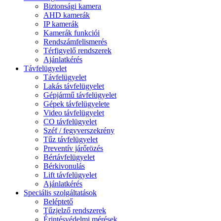
Biztonsági kamera
AHD kamerák
IP kamerák
Kamerák funkciói
Rendszámfelismerés
Térfigyelő rendszerek
Ajánlatkérés
Távfelügyelet
Távfelügyelet
Lakás távfelügyelet
Gépjármű távfelügyelet
Gépek távfelügyelete
Video távfelügyelet
CO távfelügyelet
Széf / fegyverszekrény
Tűz távfelügyelet
Preventív járőrözés
Bértávfelügyelet
Bérkivonulás
Lift távfelügyelet
Ajánlatkérés
Speciális szolgáltatások
Beléptető
Tűzjelző rendszerek
Érintésvédelmi mérések