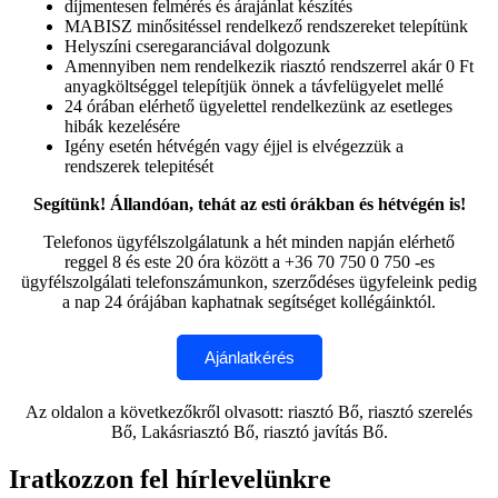
díjmentesen felmérés és árajánlat készítés
MABISZ minősitéssel rendelkező rendszereket telepítünk
Helyszíni cseregaranciával dolgozunk
Amennyiben nem rendelkezik riasztó rendszerrel akár 0 Ft
anyagköltséggel telepítjük önnek a távfelügyelet mellé
24 órában elérhető ügyelettel rendelkezünk az esetleges
hibák kezelésére
Igény esetén hétvégén vagy éjjel is elvégezzük a
rendszerek telepitését
Segítünk! Állandóan, tehát az esti órákban és hétvégén is!
Telefonos ügyfélszolgálatunk a hét minden napján elérhető
reggel 8 és este 20 óra között a +36 70 750 0 750 -es
ügyfélszolgálati telefonszámunkon, szerződéses ügyfeleink pedig
a nap 24 órájában kaphatnak segítséget kollégáinktól.
Az oldalon a következőkről olvasott: riasztó Bő, riasztó szerelés
Bő, Lakásriasztó Bő, riasztó javítás Bő.
Iratkozzon fel hírlevelünkre