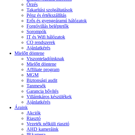
Őrzés
Takarítási szolgáltatások
Pénz és értékszállítás
Erős és gyengeáramú hálózatok
Forgóvillás beléptetők
Sorompók
IT és Wifi hálózatok
CO rendszerek
Ajánlatkérés
Mielőtt döntene
Viszonteladóinknak
Mielőtt döntene
Affiliate program
MGM
Biztonsági audit
Tanmesék
Garancia bővítés
Villámkáros készülékek
Ajánlatkérés
Áraink
Akciók
Riasztó
Vezeték nélküli riasztó
AHD kameráink
IP kamera