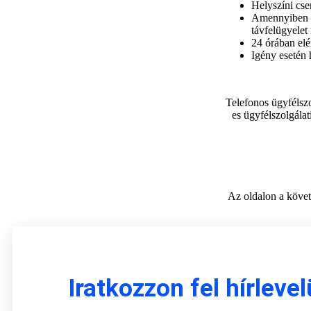
Helyszíni cs
Amennyiben ne
távfelügyelet
24 órában elé
Igény esetén 
Telefonos ügyfélszo
es ügyfélszolgála
Az oldalon a követ
Iratkozzon fel hírleve