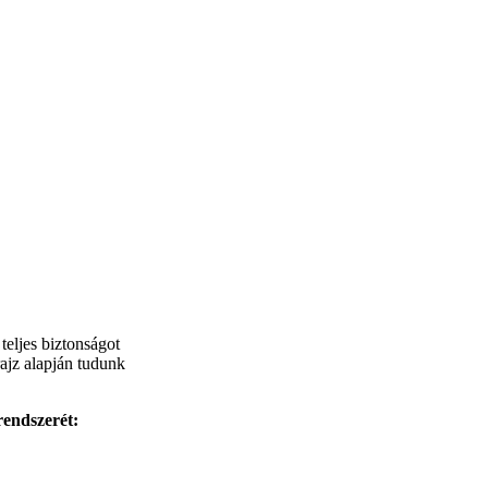
eljes biztonságot
rajz alapján tudunk
rendszerét: