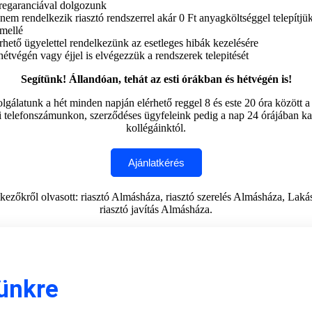
eregaranciával dolgozunk
m rendelkezik riasztó rendszerrel akár 0 Ft anyagköltséggel telepítjü
 mellé
rhető ügyelettel rendelkezünk az esetleges hibák kezelésére
hétvégén vagy éjjel is elvégezzük a rendszerek telepitését
Segítünk! Állandóan, tehát az esti órákban és hétvégén is!
lgálatunk a hét minden napján elérhető reggel 8 és este 20 óra között 
ti telefonszámunkon, szerződéses ügyfeleink pedig a nap 24 órájában ka
kollégáinktól.
kezőkről olvasott: riasztó Almásháza, riasztó szerelés Almásháza, Laká
riasztó javítás Almásháza.
lünkre