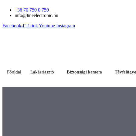
Ugrás
+36 70 750 0 750
a
info@lineelectronic.hu
tartalomhoz
Facebook-f
Tiktok
Youtube
Instagram
Főoldal
Lakásriasztó
Biztonsági kamera
Távfelügye