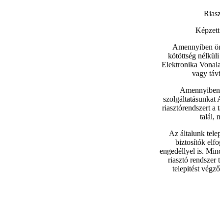
Riasz
Képzett 
Amennyiben ön 
kötöttség nélküli
Elektronika Vonala
vagy táv
Amennyiben m
szolgáltatásunkat 
riasztórendszert a
talál,
Az általunk tele
biztosítók el
engedéllyel is. Mi
riasztó rendszer 
telepitést vég