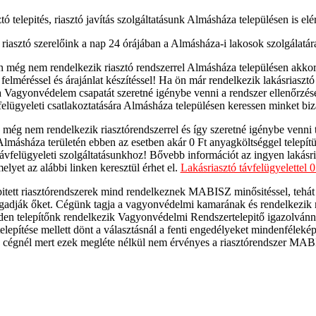
tó telepités, riasztó javítás szolgáltatásunk Almásháza településen is elé
riasztó szerelőink a nap 24 órájában a Almásháza-i lakosok szolgálatár
még nem rendelkezik riasztó rendszerrel Almásháza településen akkor
 felméréssel és árajánlat készítéssel! Ha ön már rendelkezik lakásriasztó
 Vagyonvédelem csapatát szeretné igénybe venni a rendszer ellenőrzésé
felügyeleti csatlakoztatására Almásháza településen keressen minket bi
ég nem rendelkezik riasztórendszerrel és így szeretné igénybe venni t
Almásháza területén ebben az esetben akár 0 Ft anyagköltséggel telepí
 távfelügyeleti szolgáltatásunkhoz! Bővebb információt az ingyen lakásr
 melyet az alábbi linken keresztül érhet el.
Lakásriasztó távfelügyelettel 0 
pitett riasztórendszerek mind rendelkeznek MABISZ minősitéssel, tehá
fogadják őket. Cégünk tagja a vagyonvédelmi kamarának és rendelkezik 
nden telepítőnk rendelkezik Vagyonvédelmi Rendszertelepitő igazolván
telepítése mellett dönt a választásnál a fenti engedélyeket mindenféleké
ző cégnél mert ezek megléte nélkül nem érvényes a riasztórendszer MAB