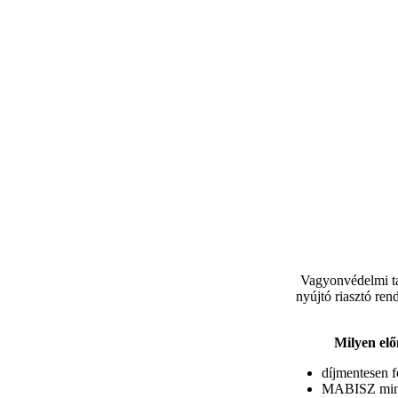
Vagyonvédelmi ta
nyújtó riasztó ren
Milyen elő
díjmentesen f
MABISZ minős