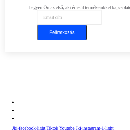
Legyen Ön az első, aki értesül termékeinkkel kapcsolatos
Feliratkozás
Központi iroda: 2251 Tápiószecső, Szőlő u. 17.
Ügyfélszolgálat: +36 70 750 0 750
Riasztás lemondás: +36 20 4 220 220
Jki-facebook-light
Tiktok
Youtube
Jki-instagram-1-light