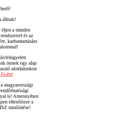
rhető!
a állnak!
 éljen a minden
 rendszerrel és az
re, karbantartására
zalommal!
ávfelügyeleti
tünk önnek egy alap
iasztó aloldalunkon
Ft-ért!
t a magyarországi
rendőrhatósági
nyal is! Amennyiben
ppen ellenőrizze a
ISZ minősitése!