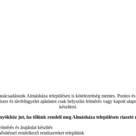
nácsadásunk Almásháza településen is kötelezettség mentes. Pontos és t
dszer és távfelügyelet ajánlatot csak helyszíni felmérés vagy kapott alap
készíteni.
nyökhöz jut, ha tőlünk rendeli meg Almásháza településen riasztó 
elmérés és árajánlat készítés
itéssel rendelkező rendszereket telepítünk