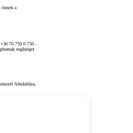
k önnek a
a +36 70 750 0 750 -
phatnak segítséget
sriasztó Almásháza,