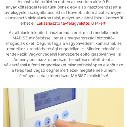
Almásfüzitő területén ebben az esetben akár 0 Ft
anyagköltséggel telepítünk önnek egy alap riasztórendszert a
távfelügyeleti szolgáltatásunkhoz! Bővebb információt az ingyen
lakásriasztó aloldalunkon talál, melyet az alábbi linken keresztül
érhet el.
Lakásriasztó távfelügyelettel 0 Ft-ért!
Az általunk telepitett riasztórendszerek mind rendelkeznek
MABISZ minősitéssel, tehát a magyarországi biztosítók
elfogadják őket. Cégünk tagja a vagyonvédelmi kamarának és
rendelkezik rendőrhatósági engedéllyel is. Minden telepítőnk
rendelkezik Vagyonvédelmi Rendszertelepitő igazolvánnyal is!
Amennyiben riasztó rendszer telepítése mellett dönt a
választásnál a fenti engedélyeket mindenféleképpen ellenőrizze
a telepitést végző cégnél mert ezek megléte nélkül nem
érvényes a riasztórendszer MABISZ minősitése!