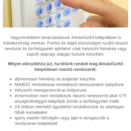
Vagyonvédelmi tanácsadásunk Almásfüzitő településen is
kötelezettség mentes. Pontos és teljes biztonságot nyújtó riasztó
rendszer és távfelügyelet ajánlatot csak helyszíni felmérés vagy
kapott alaprajz alapján tudunk készíteni.
Milyen előnyökhöz jut, ha tőlünk rendeli meg Almásfüzitő
településen riasztó rendszerét:
díjmentesen felmérés és árajánlat készítés
MABISZ minősitéssel rendelkező rendszereket telepítünk
Helyszíni cseregaranciával dolgozunk
Amennyiben nem rendelkezik riasztó rendszerrel akár 0 Ft
anyagköltséggel telepítjük önnek a távfelügyelet mellé
24 órában elérhető ügyelettel rendelkezünk az esetleges
hibák kezelésére
Igény esetén hétvégén vagy éjjel is elvégezzük a
rendszerek telepitését