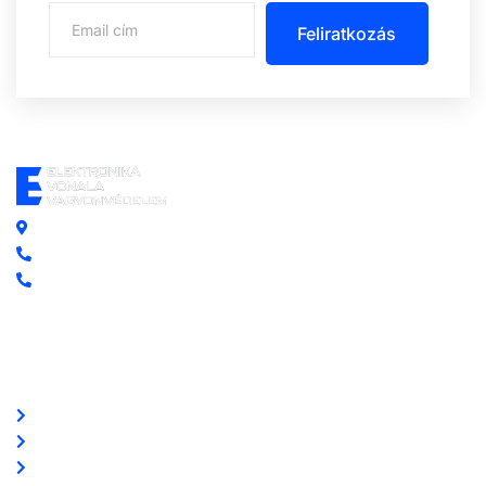
Feliratkozás
Központi iroda: 2251 Tápiószecső, Szőlő u. 17.
Ügyfélszolgálat: +36 70 750 0 750
Riasztás lemondás: +36 20 4 220 220
Linkek
Oldal térkép
Letöltések
Felhasználói leírások