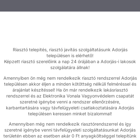
Riasztó telepités, riasztó javítás szolgáltatásunk Adorjás
településen is elérhető!
Képzett riasztó szerelőink a nap 24 órájában a Adorjás-i lakosok
szolgálatára állnak!
Amennyiben ön még nem rendelkezik riasztó rendszerrel Adorjás
településen akkor éljen a minden kötöttség nélküli felméréssel és
árajánlat készítéssel! Ha ön már rendelkezik lakásriasztó
rendszerrel és az Elektronika Vonala Vagyonvédelem csapatát
szeretné igénybe venni a rendszer ellenőrzésére,
karbantartására vagy távfelügyeleti csatlakoztatására Adorjás
településen keressen minket bizalommal!
Amennyiben még nem rendelkezik riasztórendszerrel és így
szeretné igénybe venni távfelügyeleti szolgáltatásunkat Adorjás
területén ebben az esetben akár 0 Ft anyagköltséggel telepítünk