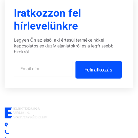
Iratkozzon fel
hírlevelünkre
Legyen Ön az első, aki értesül termékeinkkel
kapcsolatos exkluzív ajánlatokról és a legfrissebb
hírekről
Feliratkozás
Központi iroda: 2251 Tápiószecső, Szőlő u. 17.
Ügyfélszolgálat: +36 70 750 0 750