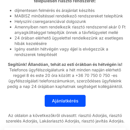
településen riasztó rendszerét:
díjmentesen felmérés és árajánlat készítés
MABISZ minősitéssel rendelkező rendszereket telepítünk
Helyszíni cseregaranciával dolgozunk
Amennyiben nem rendelkezik riasztó rendszerrel akár 0 Ft
anyagköltséggel telepítjük önnek a távfelügyelet mellé
24 órában elérhető ügyelettel rendelkezünk az esetleges
hibák kezelésére
Igény esetén hétvégén vagy éjjel is elvégezzük a
rendszerek telepitését
Segítünk! Állandóan, tehát az esti órákban és hétvégén is!
Telefonos ügyfélszolgálatunk a hét minden napján elérhető
reggel 8 és este 20 óra között a +36 70 750 0 750 -es
ügyfélszolgálati telefonszámunkon, szerződéses ügyfeleink
pedig a nap 24 órájában kaphatnak segítséget kollégáinktól.
Az oldalon a következőkről olvasott: riasztó Adorjás, riasztó
szerelés Adorjás, Lakásriasztó Adorjás, riasztó javítás Adorjás.