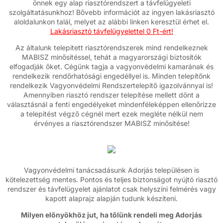
önnek egy alap riasztórendszert a távfelügyeleti
szolgáltatásunkhoz! Bővebb információt az ingyen lakásriasztó
aloldalunkon talál, melyet az alábbi linken keresztül érhet el.
Lakásriasztó távfelügyelettel 0 Ft-ért!
Az általunk telepitett riasztórendszerek mind rendelkeznek
MABISZ minősitéssel, tehát a magyarországi biztosítók
elfogadják őket. Cégünk tagja a vagyonvédelmi kamarának és
rendelkezik rendőrhatósági engedéllyel is. Minden telepítőnk
rendelkezik Vagyonvédelmi Rendszertelepitő igazolvánnyal is!
Amennyiben riasztó rendszer telepítése mellett dönt a
választásnál a fenti engedélyeket mindenféleképpen ellenőrizze
a telepitést végző cégnél mert ezek megléte nélkül nem
érvényes a riasztórendszer MABISZ minősitése!
Vagyonvédelmi tanácsadásunk Adorjás településen is
kötelezettség mentes. Pontos és teljes biztonságot nyújtó riasztó
rendszer és távfelügyelet ajánlatot csak helyszíni felmérés vagy
kapott alaprajz alapján tudunk készíteni.
Milyen előnyökhöz jut, ha tőlünk rendeli meg Adorjás