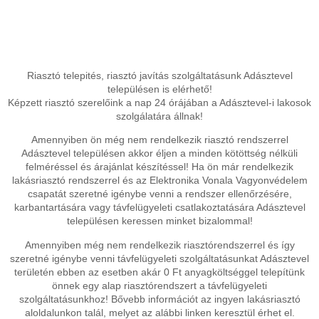
Riasztó telepités, riasztó javítás szolgáltatásunk Adásztevel
településen is elérhető!
Képzett riasztó szerelőink a nap 24 órájában a Adásztevel-i lakosok
szolgálatára állnak!
Amennyiben ön még nem rendelkezik riasztó rendszerrel
Adásztevel településen akkor éljen a minden kötöttség nélküli
felméréssel és árajánlat készítéssel! Ha ön már rendelkezik
lakásriasztó rendszerrel és az Elektronika Vonala Vagyonvédelem
csapatát szeretné igénybe venni a rendszer ellenőrzésére,
karbantartására vagy távfelügyeleti csatlakoztatására Adásztevel
településen keressen minket bizalommal!
Amennyiben még nem rendelkezik riasztórendszerrel és így
szeretné igénybe venni távfelügyeleti szolgáltatásunkat Adásztevel
területén ebben az esetben akár 0 Ft anyagköltséggel telepítünk
önnek egy alap riasztórendszert a távfelügyeleti
szolgáltatásunkhoz! Bővebb információt az ingyen lakásriasztó
aloldalunkon talál, melyet az alábbi linken keresztül érhet el.