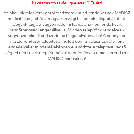
Lakásriasztó távfelügyelettel 0 Ft-ért!
Az általunk telepitett riasztórendszerek mind rendelkeznek MABISZ
minősitéssel, tehát a magyarországi biztosítók elfogadják őket.
Cégünk tagja a vagyonvédelmi kamarának és rendelkezik
rendőrhatósági engedéllyel is. Minden telepítőnk rendelkezik
Vagyonvédelmi Rendszertelepitő igazolvánnyal is! Amennyiben
riasztó rendszer telepítése mellett dönt a választásnál a fenti
engedélyeket mindenféleképpen ellenőrizze a telepitést végző
cégnél mert ezek megléte nélkül nem érvényes a riasztórendszer
MABISZ minősitése!