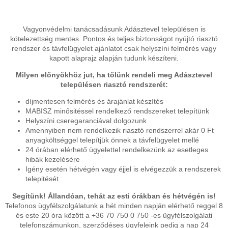
Vagyonvédelmi tanácsadásunk Adásztevel településen is
kötelezettség mentes. Pontos és teljes biztonságot nyújtó riasztó
rendszer és távfelügyelet ajánlatot csak helyszíni felmérés vagy
kapott alaprajz alapján tudunk készíteni.
Milyen előnyökhöz jut, ha tőlünk rendeli meg Adásztevel
településen riasztó rendszerét:
díjmentesen felmérés és árajánlat készítés
MABISZ minősitéssel rendelkező rendszereket telepítünk
Helyszíni cseregaranciával dolgozunk
Amennyiben nem rendelkezik riasztó rendszerrel akár 0 Ft
anyagköltséggel telepítjük önnek a távfelügyelet mellé
24 órában elérhető ügyelettel rendelkezünk az esetleges
hibák kezelésére
Igény esetén hétvégén vagy éjjel is elvégezzük a rendszerek
telepitését
Segítünk! Állandóan, tehát az esti órákban és hétvégén is!
Telefonos ügyfélszolgálatunk a hét minden napján elérhető reggel 8
és este 20 óra között a +36 70 750 0 750 -es ügyfélszolgálati
telefonszámunkon, szerződéses ügyfeleink pedig a nap 24