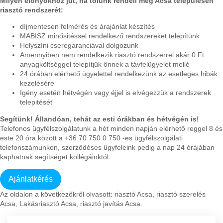
Milyen előnyökhöz jut, ha tőlünk rendeli meg Acsa településen
riasztó rendszerét:
díjmentesen felmérés és árajánlat készítés
MABISZ minősitéssel rendelkező rendszereket telepítünk
Helyszíni cseregaranciával dolgozunk
Amennyiben nem rendelkezik riasztó rendszerrel akár 0 Ft
anyagköltséggel telepítjük önnek a távfelügyelet mellé
24 órában elérhető ügyelettel rendelkezünk az esetleges hibák
kezelésére
Igény esetén hétvégén vagy éjjel is elvégezzük a rendszerek
telepitését
Segítünk! Állandóan, tehát az esti órákban és hétvégén is!
Telefonos ügyfélszolgálatunk a hét minden napján elérhető reggel 8 és
este 20 óra között a +36 70 750 0 750 -es ügyfélszolgálati
telefonszámunkon, szerződéses ügyfeleink pedig a nap 24 órájában
kaphatnak segítséget kollégáinktól.
Az oldalon a következőkről olvasott: riasztó Acsa, riasztó szerelés
Acsa, Lakásriasztó Acsa, riasztó javítás Acsa.