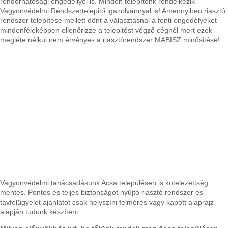
rendőrhatósági engedéllyel is. Minden telepítőnk rendelkezik
Vagyonvédelmi Rendszertelepitő igazolvánnyal is! Amennyiben riasztó
rendszer telepítése mellett dönt a választásnál a fenti engedélyeket
mindenféleképpen ellenőrizze a telepitést végző cégnél mert ezek
megléte nélkül nem érvényes a riasztórendszer MABISZ minősitése!
Vagyonvédelmi tanácsadásunk Acsa településen is kötelezettség
mentes. Pontos és teljes biztonságot nyújtó riasztó rendszer és
távfelügyelet ajánlatot csak helyszíni felmérés vagy kapott alaprajz
alapján tudunk készíteni.