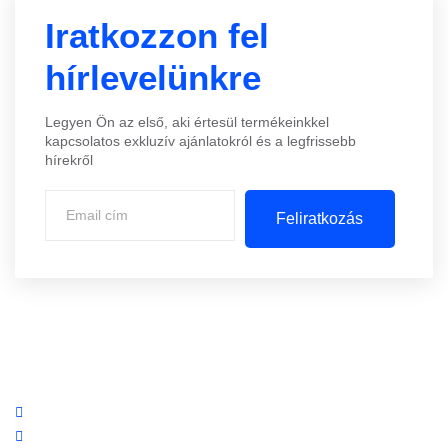
Iratkozzon fel
hírlevelünkre
Legyen Ön az első, aki értesül termékeinkkel
kapcsolatos exkluzív ajánlatokról és a legfrissebb
hírekről
Feliratkozás
Központi iroda: 2251 Tápiószecső, Szőlő u. 17.
Ügyfélszolgálat: +36 70 750 0 750