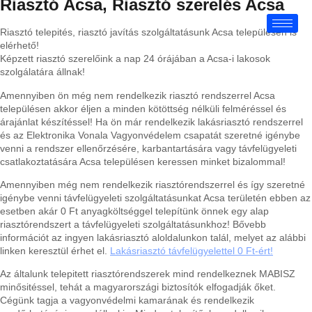
Riasztó Acsa, Riasztó szerelés Acsa
Riasztó telepités, riasztó javítás szolgáltatásunk Acsa településen is
elérhető!
Képzett riasztó szerelőink a nap 24 órájában a Acsa-i lakosok
szolgálatára állnak!
Amennyiben ön még nem rendelkezik riasztó rendszerrel Acsa
településen akkor éljen a minden kötöttség nélküli felméréssel és
árajánlat készítéssel! Ha ön már rendelkezik lakásriasztó rendszerrel
és az Elektronika Vonala Vagyonvédelem csapatát szeretné igénybe
venni a rendszer ellenőrzésére, karbantartására vagy távfelügyeleti
csatlakoztatására Acsa településen keressen minket bizalommal!
Amennyiben még nem rendelkezik riasztórendszerrel és így szeretné
igénybe venni távfelügyeleti szolgáltatásunkat Acsa területén ebben az
esetben akár 0 Ft anyagköltséggel telepítünk önnek egy alap
riasztórendszert a távfelügyeleti szolgáltatásunkhoz! Bővebb
információt az ingyen lakásriasztó aloldalunkon talál, melyet az alábbi
linken keresztül érhet el.
Lakásriasztó távfelügyelettel 0 Ft-ért!
Az általunk telepitett riasztórendszerek mind rendelkeznek MABISZ
minősitéssel, tehát a magyarországi biztosítók elfogadják őket.
Cégünk tagja a vagyonvédelmi kamarának és rendelkezik