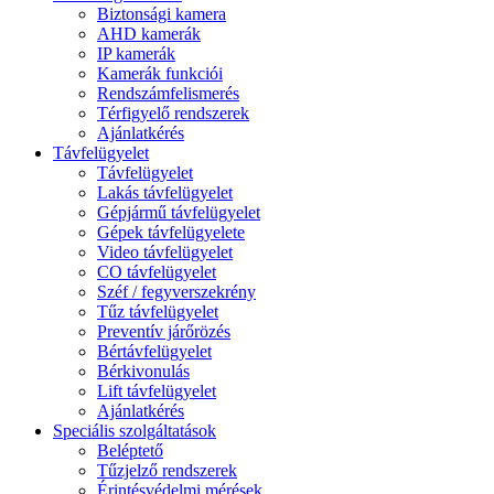
Biztonsági kamera
AHD kamerák
IP kamerák
Kamerák funkciói
Rendszámfelismerés
Térfigyelő rendszerek
Ajánlatkérés
Távfelügyelet
Távfelügyelet
Lakás távfelügyelet
Gépjármű távfelügyelet
Gépek távfelügyelete
Video távfelügyelet
CO távfelügyelet
Széf / fegyverszekrény
Tűz távfelügyelet
Preventív járőrözés
Bértávfelügyelet
Bérkivonulás
Lift távfelügyelet
Ajánlatkérés
Speciális szolgáltatások
Beléptető
Tűzjelző rendszerek
Érintésvédelmi mérések