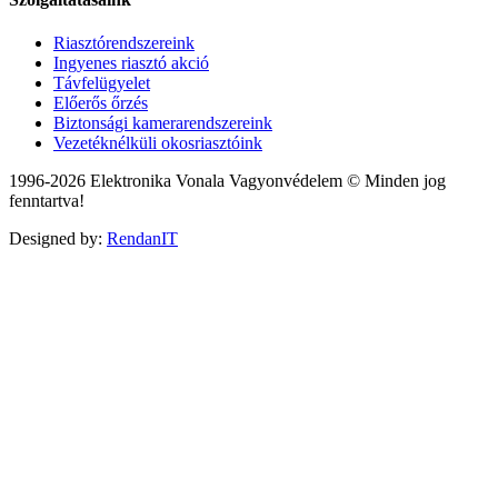
Riasztórendszereink
Ingyenes riasztó akció
Távfelügyelet
Előerős őrzés
Biztonsági kamerarendszereink
Vezetéknélküli okosriasztóink
1996-2026 Elektronika Vonala Vagyonvédelem © Minden jog
fenntartva!
Designed by:
RendanIT