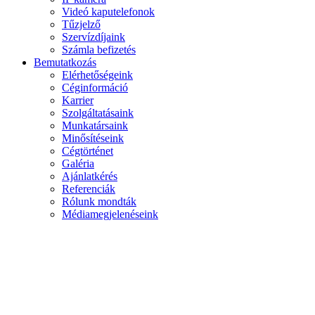
Videó kaputelefonok
Tűzjelző
Szervízdíjaink
Számla befizetés
Bemutatkozás
Elérhetőségeink
Céginformáció
Karrier
Szolgáltatásaink
Munkatársaink
Minősítéseink
Cégtörténet
Galéria
Ajánlatkérés
Referenciák
Rólunk mondták
Médiamegjelenéseink