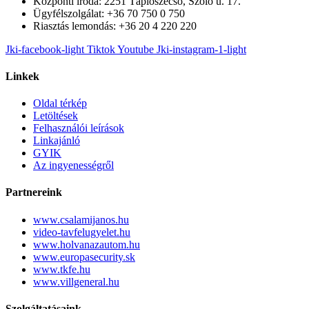
Központi iroda: 2251 Tápiószecső, Szőlő u. 17.
Ügyfélszolgálat: +36 70 750 0 750
Riasztás lemondás: +36 20 4 220 220
Jki-facebook-light
Tiktok
Youtube
Jki-instagram-1-light
Linkek
Oldal térkép
Letöltések
Felhasználói leírások
Linkajánló
GYIK
Az ingyenességről
Partnereink
www.csalamijanos.hu
video-tavfelugyelet.hu
www.holvanazautom.hu
www.europasecurity.sk
www.tkfe.hu
www.villgeneral.hu
Szolgáltatásaink