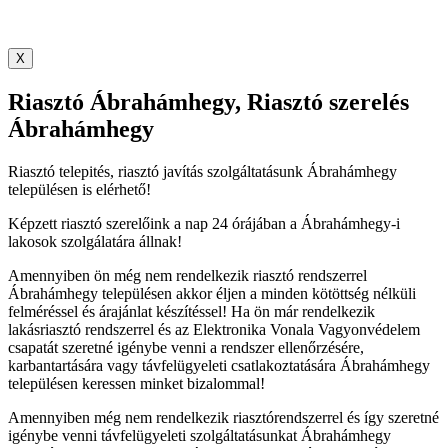
X
Riasztó Ábrahámhegy, Riasztó szerelés
Ábrahámhegy
Riasztó telepités, riasztó javítás szolgáltatásunk Ábrahámhegy
településen is elérhető!
Képzett riasztó szerelőink a nap 24 órájában a Ábrahámhegy-i
lakosok szolgálatára állnak!
Amennyiben ön még nem rendelkezik riasztó rendszerrel
Ábrahámhegy településen akkor éljen a minden kötöttség nélküli
felméréssel és árajánlat készítéssel! Ha ön már rendelkezik
lakásriasztó rendszerrel és az Elektronika Vonala Vagyonvédelem
csapatát szeretné igénybe venni a rendszer ellenőrzésére,
karbantartására vagy távfelügyeleti csatlakoztatására Ábrahámhegy
településen keressen minket bizalommal!
Amennyiben még nem rendelkezik riasztórendszerrel és így szeretné
igénybe venni távfelügyeleti szolgáltatásunkat Ábrahámhegy