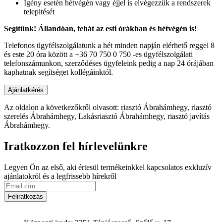
Igény esetén hétvégén vagy éjjel is elvégezzük a rendszerek
telepitését
Segítünk! Állandóan, tehát az esti órákban és hétvégén is!
Telefonos ügyfélszolgálatunk a hét minden napján elérhető reggel 8
és este 20 óra között a +36 70 750 0 750 -es ügyfélszolgálati
telefonszámunkon, szerződéses ügyfeleink pedig a nap 24 órájában
kaphatnak segítséget kollégáinktól.
Az oldalon a következőkről olvasott: riasztó Ábrahámhegy, riasztó
szerelés Ábrahámhegy, Lakásriasztó Ábrahámhegy, riasztó javítás
Ábrahámhegy.
Iratkozzon fel hírlevelünkre
Legyen Ön az első, aki értesül termékeinkkel kapcsolatos exkluzív
ajánlatokról és a legfrissebb hírekről
Feliratkozás