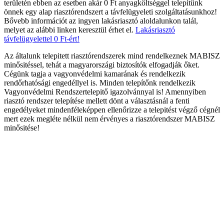
területén ebben az esetben akár 0 Ft anyagköltséggel telepítünk
önnek egy alap riasztórendszert a távfelügyeleti szolgáltatásunkhoz!
Bővebb információt az ingyen lakásriasztó aloldalunkon talál,
melyet az alábbi linken keresztül érhet el.
Lakásriasztó
távfelügyelettel 0 Ft-ért!
Az általunk telepitett riasztórendszerek mind rendelkeznek MABISZ
minősitéssel, tehát a magyarországi biztosítók elfogadják őket.
Cégünk tagja a vagyonvédelmi kamarának és rendelkezik
rendőrhatósági engedéllyel is. Minden telepítőnk rendelkezik
Vagyonvédelmi Rendszertelepitő igazolvánnyal is! Amennyiben
riasztó rendszer telepítése mellett dönt a választásnál a fenti
engedélyeket mindenféleképpen ellenőrizze a telepitést végző cégnél
mert ezek megléte nélkül nem érvényes a riasztórendszer MABISZ
minősitése!