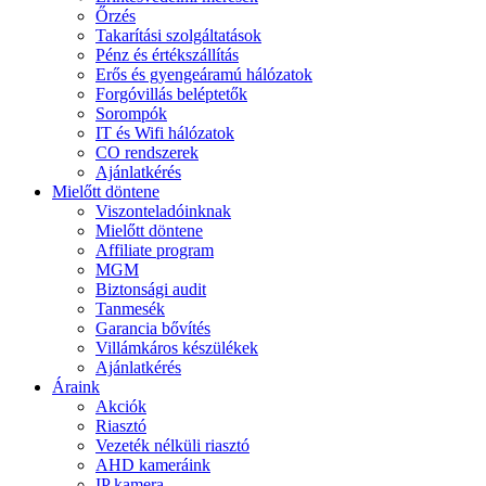
Őrzés
Takarítási szolgáltatások
Pénz és értékszállítás
Erős és gyengeáramú hálózatok
Forgóvillás beléptetők
Sorompók
IT és Wifi hálózatok
CO rendszerek
Ajánlatkérés
Mielőtt döntene
Viszonteladóinknak
Mielőtt döntene
Affiliate program
MGM
Biztonsági audit
Tanmesék
Garancia bővítés
Villámkáros készülékek
Ajánlatkérés
Áraink
Akciók
Riasztó
Vezeték nélküli riasztó
AHD kameráink
IP kamera