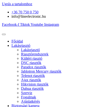
Ugrás a tartalomhoz
+36 70 750 0 750
info@lineelectronic.hu
Facebook-f
Tiktok
Youtube
Instagram
Főoldal
Lakásriasztó
Lakásriasztó
Riasztórendszerek
Kültéri riasztó
DSC riasztók
Paradox riasztók
Jablotron Mercury riasztók
Telenot riasztók
Ajax riasztók
Hikvision riasztók
Dahua riasztók
Szerviz
Fogalmak
Ajánlatkérés
Biztonsági kamera