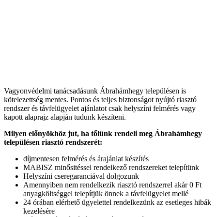
Vagyonvédelmi tanácsadásunk Ábrahámhegy településen is
kötelezettség mentes. Pontos és teljes biztonságot nyújtó riasztó
rendszer és távfelügyelet ajánlatot csak helyszíni felmérés vagy
kapott alaprajz alapján tudunk készíteni.
Milyen előnyökhöz jut, ha tőlünk rendeli meg Ábrahámhegy
településen riasztó rendszerét:
díjmentesen felmérés és árajánlat készítés
MABISZ minősitéssel rendelkező rendszereket telepítünk
Helyszíni cseregaranciával dolgozunk
Amennyiben nem rendelkezik riasztó rendszerrel akár 0 Ft
anyagköltséggel telepítjük önnek a távfelügyelet mellé
24 órában elérhető ügyelettel rendelkezünk az esetleges hibák
kezelésére