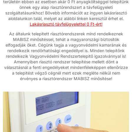
területén ebben az esetben akár 0 Ft anyagköltséggel telepítünk
önnek egy alap riasztórendszert a távfelügyeleti
szolgáltatásunkhoz! Bővebb információt az ingyen lakásriasztó
aloldalunkon talál, melyet az alábbi linken keresztül érhet el.
Lakásriasztó távfelügyelettel 0 Ft-ért!
Az általunk telepitett riasztórendszerek mind rendelkeznek
MABISZ minősitéssel, tehát a magyarországi biztosítók
elfogadják őket. Cégünk tagja a vagyonvédelmi kamarának és
rendelkezik rendőrhatósági engedéllyel is. Minden telepítőnk
rendelkezik Vagyonvédelmi Rendszertelepitő igazolvánnyal is!
Amennyiben riasztó rendszer telepítése mellett dönt a
választásnál a fenti engedélyeket mindenféleképpen ellenőrizze
a telepitést végző cégnél mert ezek megléte nélkül nem
érvényes a riasztórendszer MABISZ minősitése!