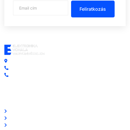
Feliratkozás
Központi iroda: 2251 Tápiószecső, Szőlő u. 17.
Ügyfélszolgálat: +36 70 750 0 750
Riasztás lemondás: +36 20 4 220 220
Linkek
Oldal térkép
Letöltések
Felhasználói leírások