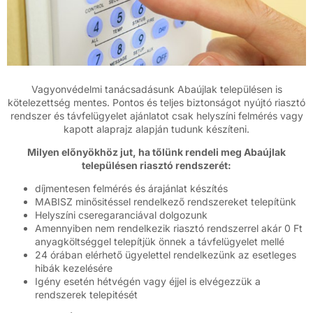
Vagyonvédelmi tanácsadásunk Abaújlak településen is
kötelezettség mentes. Pontos és teljes biztonságot nyújtó riasztó
rendszer és távfelügyelet ajánlatot csak helyszíni felmérés vagy
kapott alaprajz alapján tudunk készíteni.
Milyen előnyökhöz jut, ha tőlünk rendeli meg Abaújlak
településen riasztó rendszerét:
díjmentesen felmérés és árajánlat készítés
MABISZ minősitéssel rendelkező rendszereket telepítünk
Helyszíni cseregaranciával dolgozunk
Amennyiben nem rendelkezik riasztó rendszerrel akár 0 Ft
anyagköltséggel telepítjük önnek a távfelügyelet mellé
24 órában elérhető ügyelettel rendelkezünk az esetleges
hibák kezelésére
Igény esetén hétvégén vagy éjjel is elvégezzük a
rendszerek telepitését