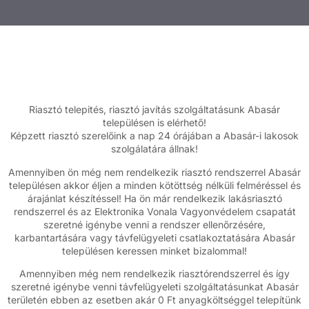
Riasztó telepités, riasztó javítás szolgáltatásunk Abasár
településen is elérhető!
Képzett riasztó szerelőink a nap 24 órájában a Abasár-i lakosok
szolgálatára állnak!
Amennyiben ön még nem rendelkezik riasztó rendszerrel Abasár
településen akkor éljen a minden kötöttség nélküli felméréssel és
árajánlat készítéssel! Ha ön már rendelkezik lakásriasztó
rendszerrel és az Elektronika Vonala Vagyonvédelem csapatát
szeretné igénybe venni a rendszer ellenőrzésére,
karbantartására vagy távfelügyeleti csatlakoztatására Abasár
településen keressen minket bizalommal!
Amennyiben még nem rendelkezik riasztórendszerrel és így
szeretné igénybe venni távfelügyeleti szolgáltatásunkat Abasár
területén ebben az esetben akár 0 Ft anyagköltséggel telepítünk