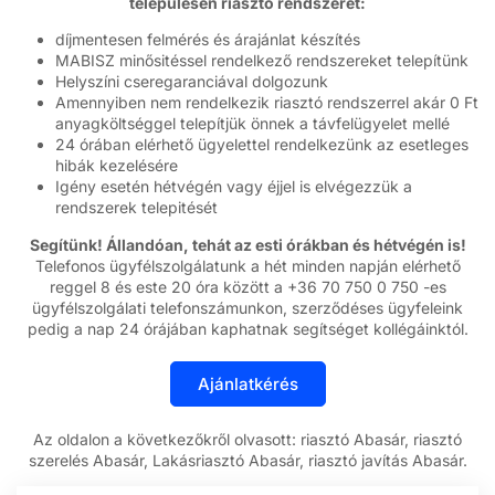
településen riasztó rendszerét:
díjmentesen felmérés és árajánlat készítés
MABISZ minősitéssel rendelkező rendszereket telepítünk
Helyszíni cseregaranciával dolgozunk
Amennyiben nem rendelkezik riasztó rendszerrel akár 0 Ft
anyagköltséggel telepítjük önnek a távfelügyelet mellé
24 órában elérhető ügyelettel rendelkezünk az esetleges
hibák kezelésére
Igény esetén hétvégén vagy éjjel is elvégezzük a
rendszerek telepitését
Segítünk! Állandóan, tehát az esti órákban és hétvégén is!
Telefonos ügyfélszolgálatunk a hét minden napján elérhető
reggel 8 és este 20 óra között a +36 70 750 0 750 -es
ügyfélszolgálati telefonszámunkon, szerződéses ügyfeleink
pedig a nap 24 órájában kaphatnak segítséget kollégáinktól.
Az oldalon a következőkről olvasott: riasztó Abasár, riasztó
szerelés Abasár, Lakásriasztó Abasár, riasztó javítás Abasár.