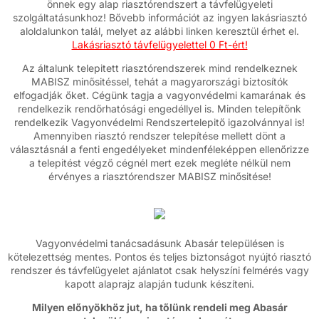
önnek egy alap riasztórendszert a távfelügyeleti
szolgáltatásunkhoz! Bővebb információt az ingyen lakásriasztó
aloldalunkon talál, melyet az alábbi linken keresztül érhet el.
Lakásriasztó távfelügyelettel 0 Ft-ért!
Az általunk telepitett riasztórendszerek mind rendelkeznek
MABISZ minősitéssel, tehát a magyarországi biztosítók
elfogadják őket. Cégünk tagja a vagyonvédelmi kamarának és
rendelkezik rendőrhatósági engedéllyel is. Minden telepítőnk
rendelkezik Vagyonvédelmi Rendszertelepitő igazolvánnyal is!
Amennyiben riasztó rendszer telepítése mellett dönt a
választásnál a fenti engedélyeket mindenféleképpen ellenőrizze
a telepitést végző cégnél mert ezek megléte nélkül nem
érvényes a riasztórendszer MABISZ minősitése!
Vagyonvédelmi tanácsadásunk Abasár településen is
kötelezettség mentes. Pontos és teljes biztonságot nyújtó riasztó
rendszer és távfelügyelet ajánlatot csak helyszíni felmérés vagy
kapott alaprajz alapján tudunk készíteni.
Milyen előnyökhöz jut, ha tőlünk rendeli meg Abasár