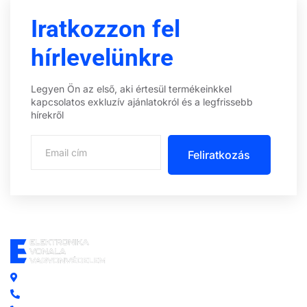
Iratkozzon fel
hírlevelünkre
Legyen Ön az első, aki értesül termékeinkkel
kapcsolatos exkluzív ajánlatokról és a legfrissebb
hírekről
Feliratkozás
Központi iroda: 2251 Tápiószecső, Szőlő u. 17.
Ügyfélszolgálat: +36 70 750 0 750