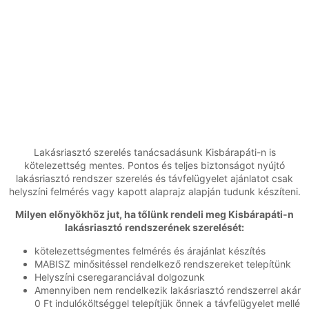
Lakásriasztó szerelés tanácsadásunk Kisbárapáti-n is
kötelezettség mentes. Pontos és teljes biztonságot nyújtó
lakásriasztó rendszer szerelés és távfelügyelet ajánlatot csak
helyszíni felmérés vagy kapott alaprajz alapján tudunk készíteni.
Milyen előnyökhöz jut, ha tőlünk rendeli meg Kisbárapáti-n
lakásriasztó rendszerének szerelését:
kötelezettségmentes felmérés és árajánlat készítés
MABISZ minősitéssel rendelkező rendszereket telepítünk
Helyszíni cseregaranciával dolgozunk
Amennyiben nem rendelkezik lakásriasztó rendszerrel akár
0 Ft indulóköltséggel telepítjük önnek a távfelügyelet mellé