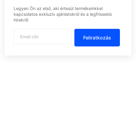
Legyen Ön az első, aki értesül termékeinkkel
kapcsolatos exkluzív ajánlatokról és a legfrissebb
hírekről
Feliratkozás
Központi iroda: 2251 Tápiószecső, Szőlő u. 17.
Ügyfélszolgálat: +36 70 750 0 750
Riasztás lemondás: +36 20 4 220 220
Linkek
Oldal térkép