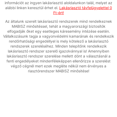
információt az ingyen lakásriasztó aloldalunkon talál, melyet az
alábbi linken keresztül érhet el.
Lakásriasztó távfelügyelettel 0
Ft-ért!
Az általunk szerelt lakásriasztó rendszerek mind rendelkeznek
MABISZ minősitéssel, tehát a magyarországi biztosítók
elfogadják őket egy esetleges káresemény intézése esetén.
Vállalkozásunk tagja a vagyonvédelmi kamarának és rendelkezik
rendőrhatósági engedéllyel is mely kötelező a lakásriasztó
rendszerek szereléséhez. Minden telepítőnk rendelkezik
lakásriasztó rendszer szerelő igazolvánnyal is! Amennyiben
lakásriasztó rendszer szerelése mellett dönt a választásnál a
fenti engedélyeket mindenféleképpen ellenőrizze a szerelést
végző cégnél mert ezek megléte nélkül nem érvényes a
riasztórendszer MABISZ minősitése!