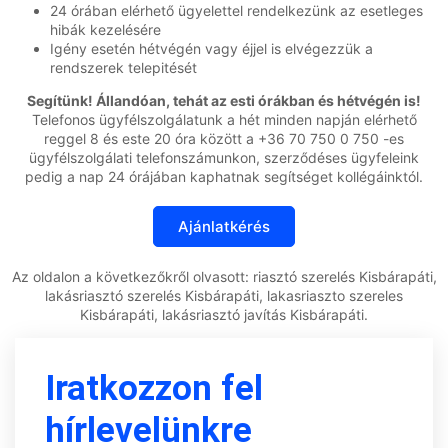
24 órában elérhető ügyelettel rendelkezünk az esetleges
hibák kezelésére
Igény esetén hétvégén vagy éjjel is elvégezzük a
rendszerek telepitését
Segítünk! Állandóan, tehát az esti órákban és hétvégén is!
Telefonos ügyfélszolgálatunk a hét minden napján elérhető
reggel 8 és este 20 óra között a +36 70 750 0 750 -es
ügyfélszolgálati telefonszámunkon, szerződéses ügyfeleink
pedig a nap 24 órájában kaphatnak segítséget kollégáinktól.
Az oldalon a következőkről olvasott: riasztó szerelés Kisbárapáti,
lakásriasztó szerelés Kisbárapáti, lakasriaszto szereles
Kisbárapáti, lakásriasztó javítás Kisbárapáti.
Iratkozzon fel
hírlevelünkre