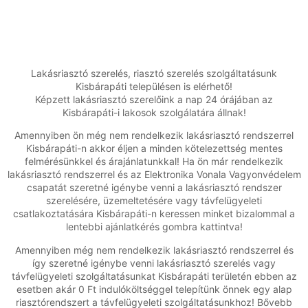
Lakásriasztó szerelés, riasztó szerelés szolgáltatásunk
Kisbárapáti településen is elérhető!
Képzett lakásriasztó szerelőink a nap 24 órájában az
Kisbárapáti-i lakosok szolgálatára állnak!
Amennyiben ön még nem rendelkezik lakásriasztó rendszerrel
Kisbárapáti-n akkor éljen a minden kötelezettség mentes
felmérésünkkel és árajánlatunkkal! Ha ön már rendelkezik
lakásriasztó rendszerrel és az Elektronika Vonala Vagyonvédelem
csapatát szeretné igénybe venni a lakásriasztó rendszer
szerelésére, üzemeltetésére vagy távfelügyeleti
csatlakoztatására Kisbárapáti-n keressen minket bizalommal a
lentebbi ajánlatkérés gombra kattintva!
Amennyiben még nem rendelkezik lakásriasztó rendszerrel és
így szeretné igénybe venni lakásriasztó szerelés vagy
távfelügyeleti szolgáltatásunkat Kisbárapáti területén ebben az
esetben akár 0 Ft indulóköltséggel telepítünk önnek egy alap
riasztórendszert a távfelügyeleti szolgáltatásunkhoz! Bővebb