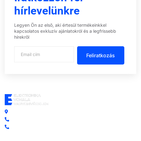
hírlevelünkre
Legyen Ön az első, aki értesül termékeinkkel
kapcsolatos exkluzív ajánlatokról és a legfrissebb
hírekről
Feliratkozás
Központi iroda: 2251 Tápiószecső, Szőlő u. 17.
Ügyfélszolgálat: +36 70 750 0 750
Riasztás lemondás: +36 20 4 220 220