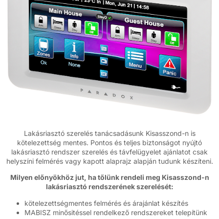
Lakásriasztó szerelés tanácsadásunk Kisasszond-n is
kötelezettség mentes. Pontos és teljes biztonságot nyújtó
lakásriasztó rendszer szerelés és távfelügyelet ajánlatot csak
helyszíni felmérés vagy kapott alaprajz alapján tudunk készíteni.
Milyen előnyökhöz jut, ha tőlünk rendeli meg Kisasszond-n
lakásriasztó rendszerének szerelését:
kötelezettségmentes felmérés és árajánlat készítés
MABISZ minősitéssel rendelkező rendszereket telepítünk