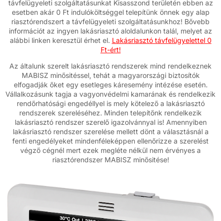
távfelügyeleti szolgáltatásunkat Kisasszond területén ebben az
esetben akár 0 Ft indulóköltséggel telepítünk önnek egy alap
riasztórendszert a távfelügyeleti szolgáltatásunkhoz! Bővebb
információt az ingyen lakásriasztó aloldalunkon talál, melyet az
alábbi linken keresztül érhet el.
Lakásriasztó távfelügyelettel 0
Ft-ért!
Az általunk szerelt lakásriasztó rendszerek mind rendelkeznek
MABISZ minősitéssel, tehát a magyarországi biztosítók
elfogadják őket egy esetleges káresemény intézése esetén.
Vállalkozásunk tagja a vagyonvédelmi kamarának és rendelkezik
rendőrhatósági engedéllyel is mely kötelező a lakásriasztó
rendszerek szereléséhez. Minden telepítőnk rendelkezik
lakásriasztó rendszer szerelő igazolvánnyal is! Amennyiben
lakásriasztó rendszer szerelése mellett dönt a választásnál a
fenti engedélyeket mindenféleképpen ellenőrizze a szerelést
végző cégnél mert ezek megléte nélkül nem érvényes a
riasztórendszer MABISZ minősitése!