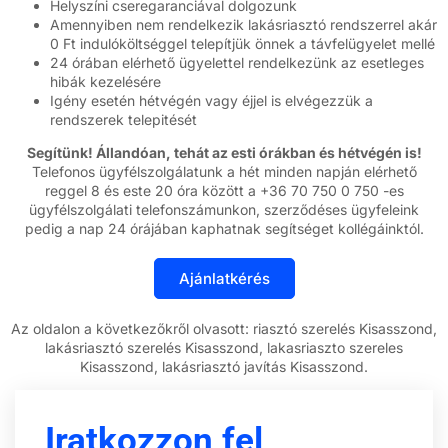
Helyszíni cseregaranciával dolgozunk
Amennyiben nem rendelkezik lakásriasztó rendszerrel akár
0 Ft indulóköltséggel telepítjük önnek a távfelügyelet mellé
24 órában elérhető ügyelettel rendelkezünk az esetleges
hibák kezelésére
Igény esetén hétvégén vagy éjjel is elvégezzük a
rendszerek telepitését
Segítünk! Állandóan, tehát az esti órákban és hétvégén is!
Telefonos ügyfélszolgálatunk a hét minden napján elérhető
reggel 8 és este 20 óra között a +36 70 750 0 750 -es
ügyfélszolgálati telefonszámunkon, szerződéses ügyfeleink
pedig a nap 24 órájában kaphatnak segítséget kollégáinktól.
Az oldalon a következőkről olvasott: riasztó szerelés Kisasszond,
lakásriasztó szerelés Kisasszond, lakasriaszto szereles
Kisasszond, lakásriasztó javítás Kisasszond.
Iratkozzon fel