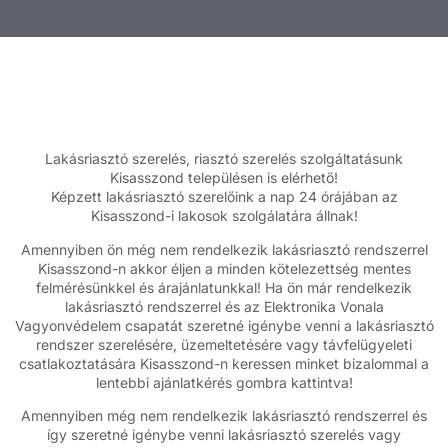
Lakásriasztó szerelés, riasztó szerelés szolgáltatásunk
Kisasszond településen is elérhető!
Képzett lakásriasztó szerelőink a nap 24 órájában az
Kisasszond-i lakosok szolgálatára állnak!
Amennyiben ön még nem rendelkezik lakásriasztó rendszerrel
Kisasszond-n akkor éljen a minden kötelezettség mentes
felmérésünkkel és árajánlatunkkal! Ha ön már rendelkezik
lakásriasztó rendszerrel és az Elektronika Vonala
Vagyonvédelem csapatát szeretné igénybe venni a lakásriasztó
rendszer szerelésére, üzemeltetésére vagy távfelügyeleti
csatlakoztatására Kisasszond-n keressen minket bizalommal a
lentebbi ajánlatkérés gombra kattintva!
Amennyiben még nem rendelkezik lakásriasztó rendszerrel és
így szeretné igénybe venni lakásriasztó szerelés vagy