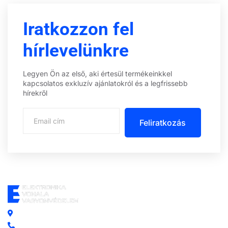
Iratkozzon fel
hírlevelünkre
Legyen Ön az első, aki értesül termékeinkkel
kapcsolatos exkluzív ajánlatokról és a legfrissebb
hírekről
Feliratkozás
Központi iroda: 2251 Tápiószecső, Szőlő u. 17.
Ügyfélszolgálat: +36 70 750 0 750