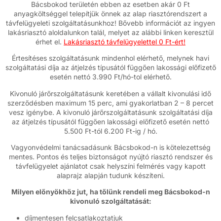
Bácsbokod területén ebben az esetben akár 0 Ft
anyagköltséggel telepítjük önnek az alap riasztórendszert a
távfelügyeleti szolgáltatásunkhoz! Bővebb információt az ingyen
lakásriasztó aloldalunkon talál, melyet az alábbi linken keresztül
érhet el.
Lakásriasztó távfelügyelettel 0 Ft-ért!
Értesítéses szolgáltatásunk mindenhol elérhető, melynek havi
szolgáltatási díja az átjelzés típusától függően lakossági előfizető
esetén nettó 3.990 Ft/hó-tol elérhető.
Kivonuló járőrszolgáltatásunk keretében a vállalt kivonulási idő
szerződésben maximum 15 perc, ami gyakorlatban 2 – 8 percet
vesz igénybe. A kivonuló járőrszolgáltatásunk szolgáltatási díja
az átjelzés típusától függően lakossági előfizető esetén nettó
5.500 Ft-tól 6.200 Ft-ig / hó.
Vagyonvédelmi tanácsadásunk Bácsbokod-n is kötelezettség
mentes. Pontos és teljes biztonságot nyújtó riasztó rendszer és
távfelügyelet ajánlatot csak helyszíni felmérés vagy kapott
alaprajz alapján tudunk készíteni.
Milyen előnyökhöz jut, ha tőlünk rendeli meg Bácsbokod-n
kivonuló szolgáltatását:
díjmentesen felcsatlakoztatjuk