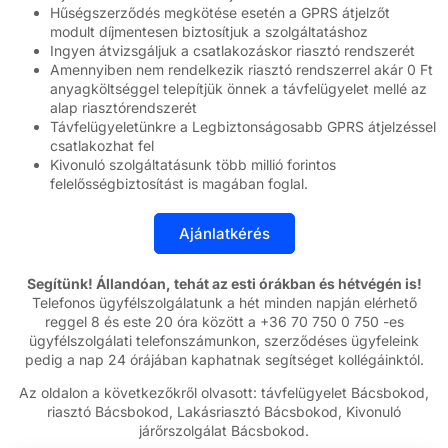
Hűségszerződés megkötése esetén a GPRS átjelzőt
modult díjmentesen biztosítjuk a szolgáltatáshoz
Ingyen átvizsgáljuk a csatlakozáskor riasztó rendszerét
Amennyiben nem rendelkezik riasztó rendszerrel akár 0 Ft
anyagköltséggel telepítjük önnek a távfelügyelet mellé az
alap riasztórendszerét
Távfelügyeletünkre a Legbiztonságosabb GPRS átjelzéssel
csatlakozhat fel
Kivonuló szolgáltatásunk több millió forintos
felelősségbiztosítást is magában foglal.
Segítünk! Állandóan, tehát az esti órákban és hétvégén is!
Telefonos ügyfélszolgálatunk a hét minden napján elérhető
reggel 8 és este 20 óra között a +36 70 750 0 750 -es
ügyfélszolgálati telefonszámunkon, szerződéses ügyfeleink
pedig a nap 24 órájában kaphatnak segítséget kollégáinktól.
Az oldalon a következőkről olvasott: távfelügyelet Bácsbokod,
riasztó Bácsbokod, Lakásriasztó Bácsbokod, Kivonuló
járőrszolgálat Bácsbokod.