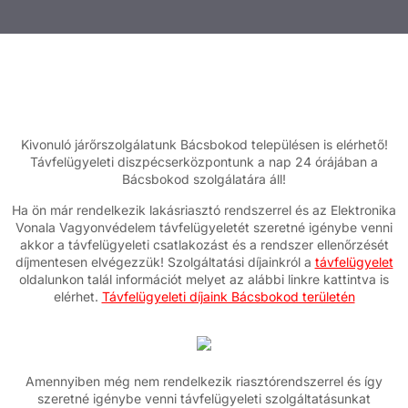
Kivonuló járőrszolgálatunk Bácsbokod településen is elérhető!
Távfelügyeleti diszpécserközpontunk a nap 24 órájában a
Bácsbokod szolgálatára áll!
Ha ön már rendelkezik lakásriasztó rendszerrel és az Elektronika
Vonala Vagyonvédelem távfelügyeletét szeretné igénybe venni
akkor a távfelügyeleti csatlakozást és a rendszer ellenőrzését
díjmentesen elvégezzük! Szolgáltatási díjainkról a
távfelügyelet
oldalunkon talál információt melyet az alábbi linkre kattintva is
elérhet.
Távfelügyeleti díjaink Bácsbokod területén
Amennyiben még nem rendelkezik riasztórendszerrel és így
szeretné igénybe venni távfelügyeleti szolgáltatásunkat