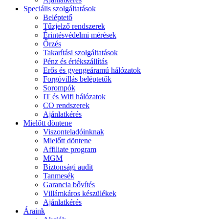
Speciális szolgáltatások
Beléptető
Tűzjelző rendszerek
Érintésvédelmi mérések
Őrzés
Takarítási szolgáltatások
Pénz és értékszállítás
Erős és gyengeáramú hálózatok
Forgóvillás beléptetők
Sorompók
IT és Wifi hálózatok
CO rendszerek
Ajánlatkérés
Mielőtt döntene
Viszonteladóinknak
Mielőtt döntene
Affiliate program
MGM
Biztonsági audit
Tanmesék
Garancia bővítés
Villámkáros készülékek
Ajánlatkérés
Áraink