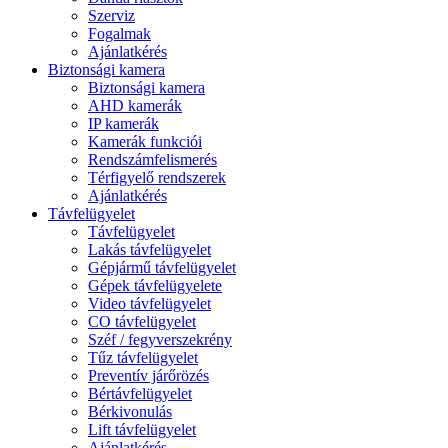
Szerviz
Fogalmak
Ajánlatkérés
Biztonsági kamera
Biztonsági kamera
AHD kamerák
IP kamerák
Kamerák funkciói
Rendszámfelismerés
Térfigyelő rendszerek
Ajánlatkérés
Távfelügyelet
Távfelügyelet
Lakás távfelügyelet
Gépjármű távfelügyelet
Gépek távfelügyelete
Video távfelügyelet
CO távfelügyelet
Széf / fegyverszekrény
Tűz távfelügyelet
Preventív járőrözés
Bértávfelügyelet
Bérkivonulás
Lift távfelügyelet
Ajánlatkérés