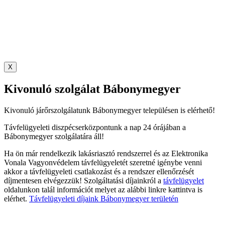
X
Kivonuló szolgálat Bábonymegyer
Kivonuló járőrszolgálatunk Bábonymegyer településen is elérhető!
Távfelügyeleti diszpécserközpontunk a nap 24 órájában a
Bábonymegyer szolgálatára áll!
Ha ön már rendelkezik lakásriasztó rendszerrel és az Elektronika
Vonala Vagyonvédelem távfelügyeletét szeretné igénybe venni
akkor a távfelügyeleti csatlakozást és a rendszer ellenőrzését
díjmentesen elvégezzük! Szolgáltatási díjainkról a
távfelügyelet
oldalunkon talál információt melyet az alábbi linkre kattintva is
elérhet.
Távfelügyeleti díjaink Bábonymegyer területén