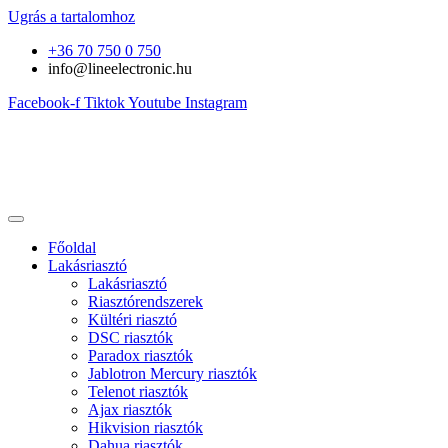
Ugrás a tartalomhoz
+36 70 750 0 750
info@lineelectronic.hu
Facebook-f
Tiktok
Youtube
Instagram
Főoldal
Lakásriasztó
Lakásriasztó
Riasztórendszerek
Kültéri riasztó
DSC riasztók
Paradox riasztók
Jablotron Mercury riasztók
Telenot riasztók
Ajax riasztók
Hikvision riasztók
Dahua riasztók