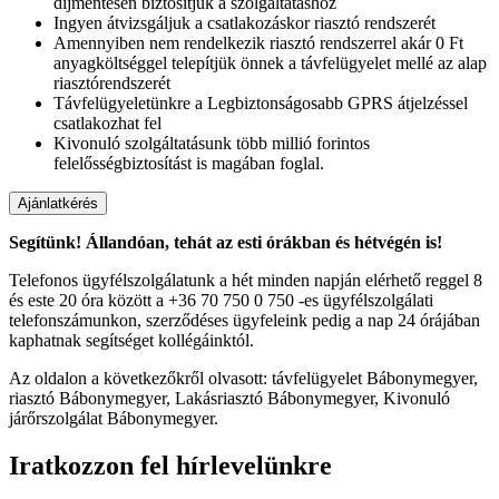
díjmentesen biztosítjuk a szolgáltatáshoz
Ingyen átvizsgáljuk a csatlakozáskor riasztó rendszerét
Amennyiben nem rendelkezik riasztó rendszerrel akár 0 Ft
anyagköltséggel telepítjük önnek a távfelügyelet mellé az alap
riasztórendszerét
Távfelügyeletünkre a Legbiztonságosabb GPRS átjelzéssel
csatlakozhat fel
Kivonuló szolgáltatásunk több millió forintos
felelősségbiztosítást is magában foglal.
Segítünk! Állandóan, tehát az esti órákban és hétvégén is!
Telefonos ügyfélszolgálatunk a hét minden napján elérhető reggel 8
és este 20 óra között a +36 70 750 0 750 -es ügyfélszolgálati
telefonszámunkon, szerződéses ügyfeleink pedig a nap 24 órájában
kaphatnak segítséget kollégáinktól.
Az oldalon a következőkről olvasott: távfelügyelet Bábonymegyer,
riasztó Bábonymegyer, Lakásriasztó Bábonymegyer, Kivonuló
járőrszolgálat Bábonymegyer.
Iratkozzon fel hírlevelünkre