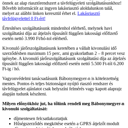
önnek az alap riasztórendszert a távfelügyeleti szolgáltatásunkhoz!
Bővebb információt az ingyen lakásriasztó aloldalunkon talál,
melyet az alábbi linken keresztül érhet el.
Lakásriasztó
távfelügyelettel 0 Ft-ért!
Értesítéses szolgáltatásunk mindenhol elérhető, melynek havi
szolgáltatási díja az átjelzés típusától függően lakossági előfizető
esetén nettó 3.990 Ft/hó-tol elérhető.
Kivonuló járőrszolgáltatásunk keretében a vállalt kivonulási idő
szerződésben maximum 15 perc, ami gyakorlatban 2 – 8 percet vesz
igénybe. A kivonuló járőrszolgáltatásunk szolgáltatási díja az átjelzés
típusától függően lakossági előfizető esetén nettó 5.500 Ft-tól 6.200
Ft-ig / hó.
Vagyonvédelmi tanácsadásunk Bábonymegyer-n is kötelezettség
mentes. Pontos és teljes biztonságot nyújtó riasztó rendszer és
távfelügyelet ajánlatot csak helyszíni felmérés vagy kapott alaprajz
alapján tudunk készíteni.
Milyen előnyökhöz jut, ha tőlünk rendeli meg Bábonymegyer-n
kivonuló szolgáltatását:
díjmentesen felcsatlakoztatjuk
Hűségszerződés megkötése esetén a GPRS átjelzőt modult