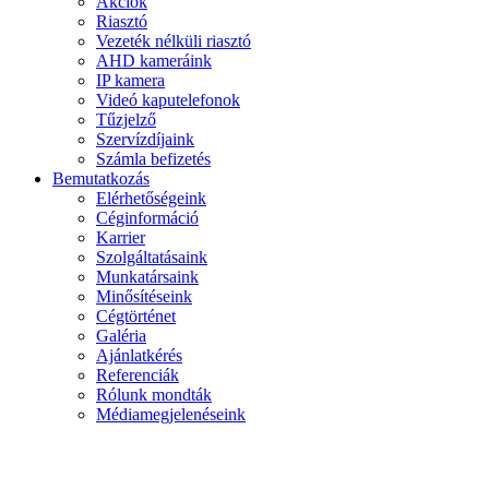
Akciók
Riasztó
Vezeték nélküli riasztó
AHD kameráink
IP kamera
Videó kaputelefonok
Tűzjelző
Szervízdíjaink
Számla befizetés
Bemutatkozás
Elérhetőségeink
Céginformáció
Karrier
Szolgáltatásaink
Munkatársaink
Minősítéseink
Cégtörténet
Galéria
Ajánlatkérés
Referenciák
Rólunk mondták
Médiamegjelenéseink