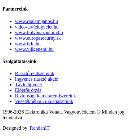
Partnereink
www.csalamijanos.hu
video-tavfelugyelet.hu
www.holvanazautom.hu
www.europasecurity.sk
www.tkfe.hu
www.villgeneral.hu
Szolgáltatásaink
Riasztórendszereink
Ingyenes riasztó akció
Távfelügyelet
Előerős őrzés
Biztonsági kamerarendszereink
Vezetéknélküli okosriasztóink
1996-2026 Elektronika Vonala Vagyonvédelem © Minden jog
fenntartva!
Designed by:
RendanIT