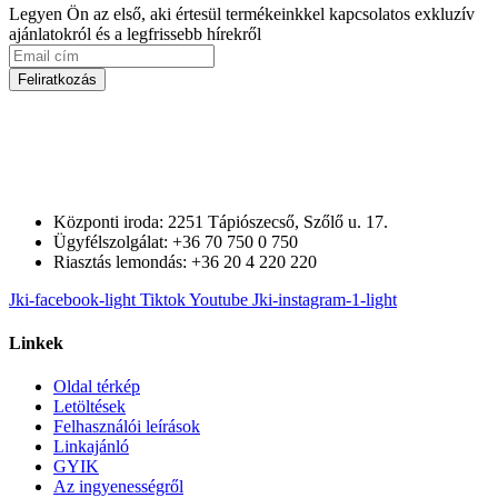
Legyen Ön az első, aki értesül termékeinkkel kapcsolatos exkluzív
ajánlatokról és a legfrissebb hírekről
Feliratkozás
Központi iroda: 2251 Tápiószecső, Szőlő u. 17.
Ügyfélszolgálat: +36 70 750 0 750
Riasztás lemondás: +36 20 4 220 220
Jki-facebook-light
Tiktok
Youtube
Jki-instagram-1-light
Linkek
Oldal térkép
Letöltések
Felhasználói leírások
Linkajánló
GYIK
Az ingyenességről