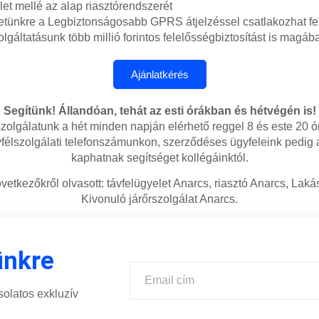
let mellé az alap riasztórendszerét
etünkre a Legbiztonságosabb GPRS átjelzéssel csatlakozhat fe
lgáltatásunk több millió forintos felelősségbiztosítást is magába
Segítünk! Állandóan, tehát az esti órákban és hétvégén is!
zolgálatunk a hét minden napján elérhető reggel 8 és este 20 ó
félszolgálati telefonszámunkon, szerződéses ügyfeleink pedig
kaphatnak segítséget kollégáinktól.
vetkezőkről olvasott: távfelügyelet Anarcs, riasztó Anarcs, Laká
Kivonuló járőrszolgálat Anarcs.
ünkre
solatos exkluzív