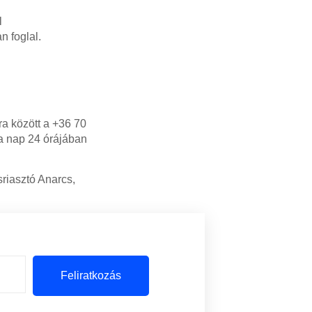
l
n foglal.
ra között a +36 70
 a nap 24 órájában
sriasztó Anarcs,
Feliratkozás