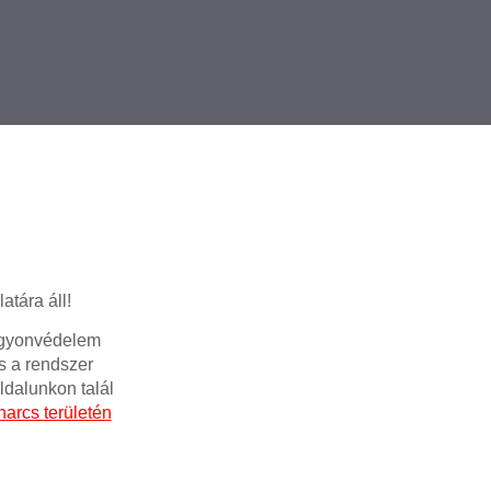
tára áll!
Vagyonvédelem
és a rendszer
ldalunkon talál
narcs területén