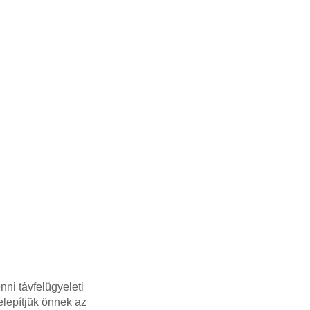
ni távfelügyeleti
elepítjük önnek az