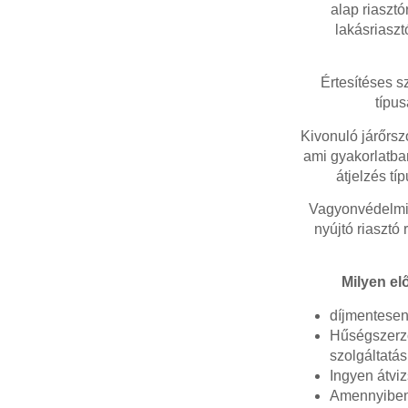
alap riaszt
lakásriaszt
Értesítéses s
típus
Kivonuló járőrsz
ami gyakorlatban
átjelzés tí
Vagyonvédelmi 
nyújtó riasztó 
Milyen el
díjmentesen 
Hűségszerző
szolgáltatá
Ingyen átviz
Amennyiben 