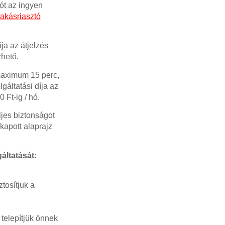
ót az ingyen
akásriasztó
ja az átjelzés
rhető.
 maximum 15 perc,
gáltatási díja az
 Ft-ig / hó.
jes biztonságot
 kapott alaprajz
áltatását:
tosítjuk a
telepítjük önnek