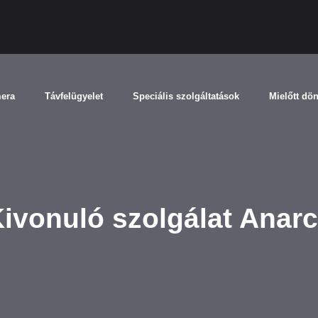
mera
Távfelügyelet
Speciális szolgáltatások
Mielőtt dö
ivonuló szolgálat Anar