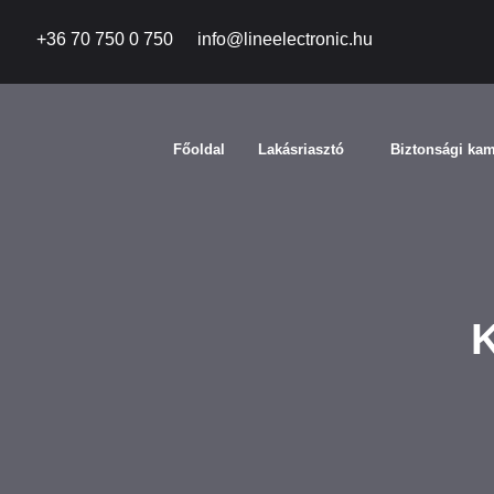
+36 70 750 0 750
info@lineelectronic.hu
Főoldal
Lakásriasztó
Biztonsági ka
K