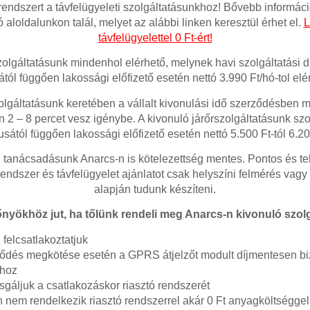
órendszert a távfelügyeleti szolgáltatásunkhoz! Bővebb informáci
ó aloldalunkon talál, melyet az alábbi linken keresztül érhet el.
L
távfelügyelettel 0 Ft-ért!
zolgáltatásunk mindenhol elérhető, melynek havi szolgáltatási dí
ától függően lakossági előfizető esetén nettó 3.990 Ft/hó-tol elé
olgáltatásunk keretében a vállalt kivonulási idő szerződésben
 2 – 8 percet vesz igénybe. A kivonuló járőrszolgáltatásunk szol
pusától függően lakossági előfizető esetén nettó 5.500 Ft-tól 6.200
tanácsadásunk Anarcs-n is kötelezettség mentes. Pontos és tel
rendszer és távfelügyelet ajánlatot csak helyszíni felmérés vagy
alapján tudunk készíteni.
őnyökhöz jut, ha tőlünk rendeli meg Anarcs-n kivonuló szolg
felcsatlakoztatjuk
dés megkötése esetén a GPRS átjelzőt modult díjmentesen biz
shoz
sgáljuk a csatlakozáskor riasztó rendszerét
nem rendelkezik riasztó rendszerrel akár 0 Ft anyagköltséggel 