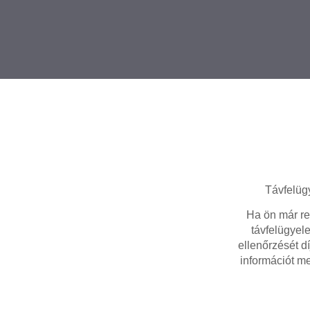
Távfelüg
Ha ön már re
távfelügyele
ellenőrzését d
információt mel