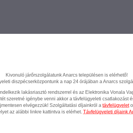
Kivonuló járőrszolgálatunk Anarcs településen is elérhető!
yeleti diszpécserközpontunk a nap 24 órájában a Anarcs szolgála
ndelkezik lakásriasztó rendszerrel és az Elektronika Vonala 
tét szeretné igénybe venni akkor a távfelügyeleti csatlakozást 
íjmentesen elvégezzük! Szolgáltatási díjainkról a
távfelügyelet
o
yet az alábbi linkre kattintva is elérhet.
Távfelügyeleti díjaink A