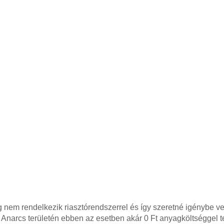
em rendelkezik riasztórendszerrel és így szeretné igénybe ven
 Anarcs területén ebben az esetben akár 0 Ft anyagköltséggel t