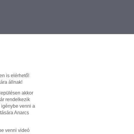
n is elérhető!
ára állnak!
lepülésen akkor
már rendelkezik
 igénybe venni a
atására Anarcs
e venni videó