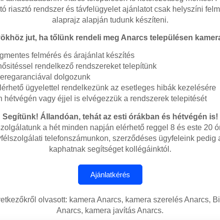
tó riasztó rendszer és távfelügyelet ajánlatot csak helyszíni fel
alaprajz alapján tudunk készíteni.
ökhöz jut, ha tőlünk rendeli meg Anarcs településen kamer
égmentes felmérés és árajánlat készítés
sitéssel rendelkező rendszereket telepítünk
seregaranciával dolgozunk
lérhető ügyelettel rendelkezünk az esetleges hibák kezelésére
 hétvégén vagy éjjel is elvégezzük a rendszerek telepitését
Segítünk! Állandóan, tehát az esti órákban és hétvégén is!
zolgálatunk a hét minden napján elérhető reggel 8 és este 20 ó
félszolgálati telefonszámunkon, szerződéses ügyfeleink pedig
kaphatnak segítséget kollégáinktól.
vetkezőkről olvasott: kamera Anarcs, kamera szerelés Anarcs, B
Anarcs, kamera javítás Anarcs.