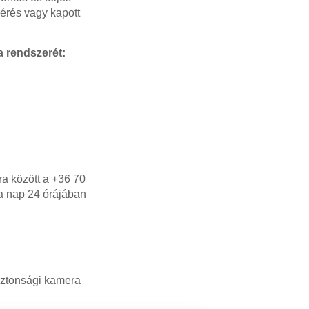
mérés vagy kapott
a rendszerét:
ra között a +36 70
 a nap 24 órájában
iztonsági kamera