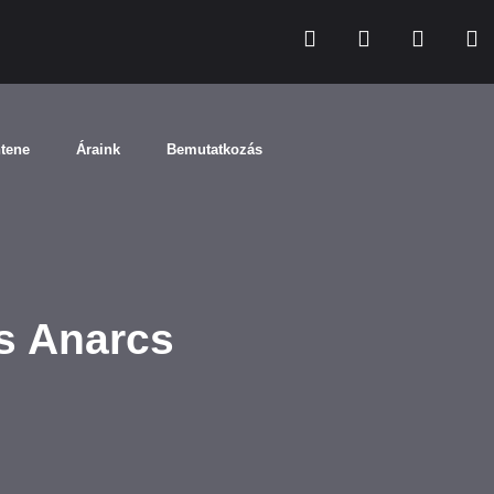
ntene
Áraink
Bemutatkozás
s Anarcs