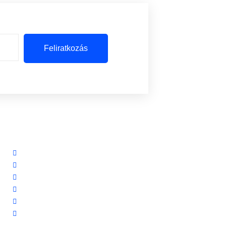
Feliratkozás
Szolgáltatásaink
Riasztórendszereink
Ingyenes riasztó akció
Távfelügyelet
Előerős őrzés
Biztonsági kamerarendszereink
Vezetéknélküli okosriasztóink