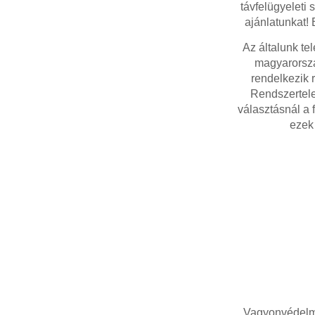
távfelügyeleti
ajánlatunkat!
Az általunk te
magyarorszá
rendelkezik 
Rendszertele
választásnál a 
ezek
Vagyonvédelmi