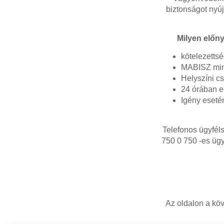
biztonságot nyúj
Milyen előny
kötelezetts
MABISZ minő
Helyszíni c
24 órában e
Igény esetén
Telefonos ügyféls
750 0 750 -es ügy
Az oldalon a kö