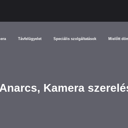
mera
Távfelügyelet
Speciális szolgáltatások
Mielőtt dö
Anarcs, Kamera szerelé