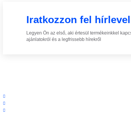
Iratkozzon fel hírleve
Legyen Ön az első, aki értesül termékeinkkel kapc
ajánlatokról és a legfrissebb hírekről
Központi iroda: 2251 Tápiószecső, Szőlő u. 17.
Ügyfélszolgálat: +36 70 750 0 750
Riasztás lemondás: +36 20 4 220 220