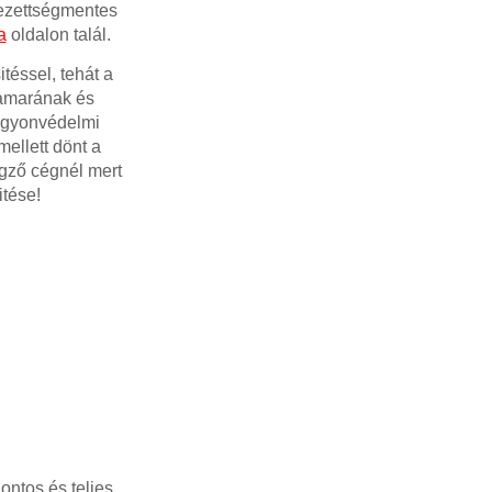
lezettségmentes
a
oldalon talál.
téssel, tehát a
kamarának és
Vagyonvédelmi
ellett dönt a
égző cégnél mert
tése!
ntos és teljes