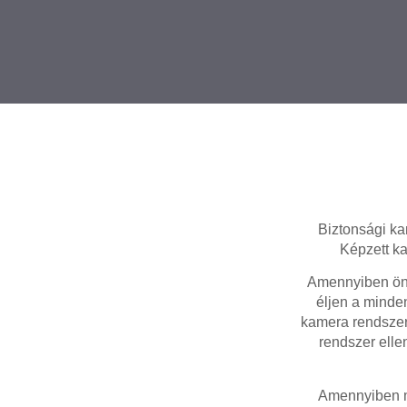
Biztonsági ka
Képzett ka
Amennyiben ön 
éljen a minden
kamera rendszer
rendszer elle
Amennyiben m