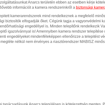
 szolgáltatásunkat Anarcs területén ebben az esetben kérje köte
 Bővebb információt a kamera rendszerinkről a
biztonsági kamer
lepitett kamerarendszerek mind rendelkeznek a megfelelő minősi
gi biztosítók elfogadják őket. Cégünk tagja a vagyonvédelmi 
rendőrhatósági engedéllyel is. Minden telepítőnk rendelkezik 
pitő igazolvánnyal is! Amennyiben kamera rendszer telepítése m
fenti engedélyeket mindenféleképpen ellenőrizze a telepitést v
 megléte nélkül nem érvényes a riasztórendszer MABISZ minősi
 tanácsadásunk Anarcs településen is kötelezettség mentes. Po