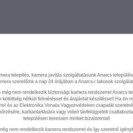
mera telepités, kamera javítás szolgáltatásunk Anarcs települése
mera szerelőink a nap 24 órájában a Anarcs-i lakosok szolgálat
még nem rendelkezik biztonsági kamera rendszerrel Anarcs te
 kötöttség nélküli felméréssel és árajánlat készítéssel! Ha ön 
rel és az Elektronika Vonala Vagyonvédelem csapatát szeretné
nőrzésére, karbantartására vagy videó távfelügyeleti csatlakozt
településen keressen minket bizalommal!
ég nem rendelkezik kamera rendszerrel és így szeretné igényb