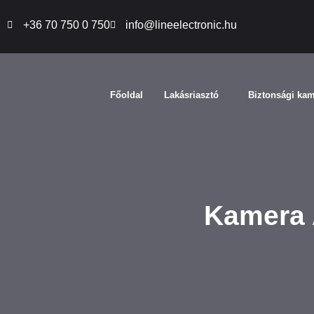
+36 70 750 0 750
info@lineelectronic.hu
Főoldal
Lakásriasztó
Biztonsági ka
Kamera 