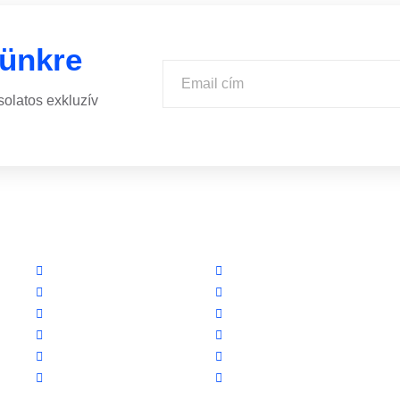
lünkre
solatos exkluzív
Linkek
Partnereink
Oldal térkép
www.csalamijanos.hu
Letöltések
video-tavfelugyelet.hu
Felhasználói leírások
www.holvanazautom.hu
Linkajánló
www.europasecurity.sk
GYIK
www.tkfe.hu
Az ingyenességről
www.villgeneral.hu