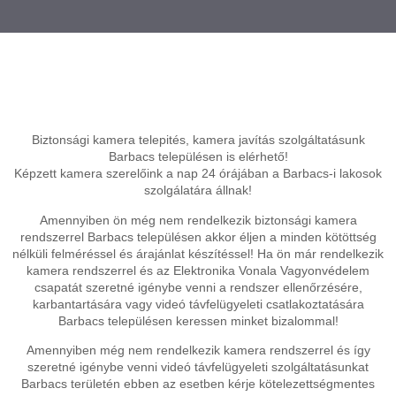
Biztonsági kamera telepités, kamera javítás szolgáltatásunk
Barbacs településen is elérhető!
Képzett kamera szerelőink a nap 24 órájában a Barbacs-i lakosok
szolgálatára állnak!
Amennyiben ön még nem rendelkezik biztonsági kamera
rendszerrel Barbacs településen akkor éljen a minden kötöttség
nélküli felméréssel és árajánlat készítéssel! Ha ön már rendelkezik
kamera rendszerrel és az Elektronika Vonala Vagyonvédelem
csapatát szeretné igénybe venni a rendszer ellenőrzésére,
karbantartására vagy videó távfelügyeleti csatlakoztatására
Barbacs településen keressen minket bizalommal!
Amennyiben még nem rendelkezik kamera rendszerrel és így
szeretné igénybe venni videó távfelügyeleti szolgáltatásunkat
Barbacs területén ebben az esetben kérje kötelezettségmentes