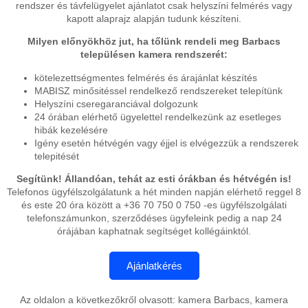
rendszer és távfelügyelet ajánlatot csak helyszíni felmérés vagy
kapott alaprajz alapján tudunk készíteni.
Milyen előnyökhöz jut, ha tőlünk rendeli meg Barbacs
településen kamera rendszerét:
kötelezettségmentes felmérés és árajánlat készítés
MABISZ minősitéssel rendelkező rendszereket telepítünk
Helyszíni cseregaranciával dolgozunk
24 órában elérhető ügyelettel rendelkezünk az esetleges
hibák kezelésére
Igény esetén hétvégén vagy éjjel is elvégezzük a rendszerek
telepitését
Segítünk! Állandóan, tehát az esti órákban és hétvégén is!
Telefonos ügyfélszolgálatunk a hét minden napján elérhető reggel 8
és este 20 óra között a +36 70 750 0 750 -es ügyfélszolgálati
telefonszámunkon, szerződéses ügyfeleink pedig a nap 24
órájában kaphatnak segítséget kollégáinktól.
Az oldalon a következőkről olvasott: kamera Barbacs, kamera