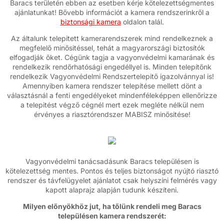
Baracs területén ebben az esetben kérje kötelezettségmentes
ajánlatunkat! Bővebb információt a kamera rendszerinkről a
biztonsági kamera
oldalon talál.
Az általunk telepitett kamerarendszerek mind rendelkeznek a
megfelelő minősitéssel, tehát a magyarországi biztosítók
elfogadják őket. Cégünk tagja a vagyonvédelmi kamarának és
rendelkezik rendőrhatósági engedéllyel is. Minden telepítőnk
rendelkezik Vagyonvédelmi Rendszertelepitő igazolvánnyal is!
Amennyiben kamera rendszer telepítése mellett dönt a
választásnál a fenti engedélyeket mindenféleképpen ellenőrizze
a telepitést végző cégnél mert ezek megléte nélkül nem
érvényes a riasztórendszer MABISZ minősitése!
Vagyonvédelmi tanácsadásunk Baracs településen is
kötelezettség mentes. Pontos és teljes biztonságot nyújtó riasztó
rendszer és távfelügyelet ajánlatot csak helyszíni felmérés vagy
kapott alaprajz alapján tudunk készíteni.
Milyen előnyökhöz jut, ha tőlünk rendeli meg Baracs
településen kamera rendszerét: