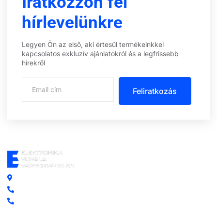
Iratkozzon fel
hírlevelünkre
Legyen Ön az első, aki értesül termékeinkkel
kapcsolatos exkluzív ajánlatokról és a legfrissebb
hírekről
Feliratkozás
Központi iroda: 2251 Tápiószecső, Szőlő u. 17.
Ügyfélszolgálat: +36 70 750 0 750
Riasztás lemondás: +36 20 4 220 220