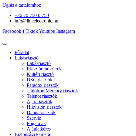
Ugrás a tartalomhoz
+36 70 750 0 750
info@lineelectronic.hu
Facebook-f
Tiktok
Youtube
Instagram
Főoldal
Lakásriasztó
Lakásriasztó
Riasztórendszerek
Kültéri riasztó
DSC riasztók
Paradox riasztók
Jablotron Mercury riasztók
Telenot riasztók
Ajax riasztók
Hikvision riasztók
Dahua riasztók
Szerviz
Fogalmak
Ajánlatkérés
Biztonsági kamera