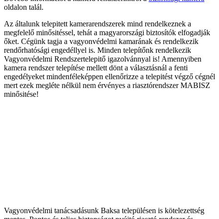
oldalon talál.
Az általunk telepitett kamerarendszerek mind rendelkeznek a
megfelelő minősitéssel, tehát a magyarországi biztosítók elfogadják
őket. Cégünk tagja a vagyonvédelmi kamarának és rendelkezik
rendőrhatósági engedéllyel is. Minden telepítőnk rendelkezik
Vagyonvédelmi Rendszertelepitő igazolvánnyal is! Amennyiben
kamera rendszer telepítése mellett dönt a választásnál a fenti
engedélyeket mindenféleképpen ellenőrizze a telepitést végző cégnél
mert ezek megléte nélkül nem érvényes a riasztórendszer MABISZ
minősitése!
Vagyonvédelmi tanácsadásunk Baksa településen is kötelezettség