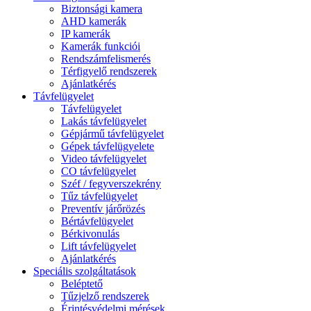
Biztonsági kamera
AHD kamerák
IP kamerák
Kamerák funkciói
Rendszámfelismerés
Térfigyelő rendszerek
Ajánlatkérés
Távfelügyelet
Távfelügyelet
Lakás távfelügyelet
Gépjármű távfelügyelet
Gépek távfelügyelete
Video távfelügyelet
CO távfelügyelet
Széf / fegyverszekrény
Tűz távfelügyelet
Preventív járőrözés
Bértávfelügyelet
Bérkivonulás
Lift távfelügyelet
Ajánlatkérés
Speciális szolgáltatások
Beléptető
Tűzjelző rendszerek
Érintésvédelmi mérések