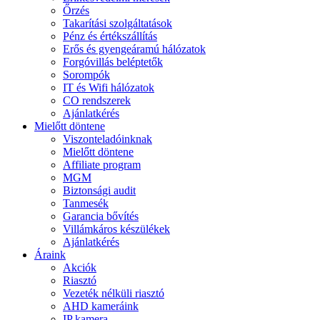
Őrzés
Takarítási szolgáltatások
Pénz és értékszállítás
Erős és gyengeáramú hálózatok
Forgóvillás beléptetők
Sorompók
IT és Wifi hálózatok
CO rendszerek
Ajánlatkérés
Mielőtt döntene
Viszonteladóinknak
Mielőtt döntene
Affiliate program
MGM
Biztonsági audit
Tanmesék
Garancia bővítés
Villámkáros készülékek
Ajánlatkérés
Áraink
Akciók
Riasztó
Vezeték nélküli riasztó
AHD kameráink
IP kamera