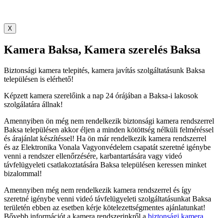
X
Kamera Baksa, Kamera szerelés Baksa
Biztonsági kamera telepités, kamera javítás szolgáltatásunk Baksa
településen is elérhető!
Képzett kamera szerelőink a nap 24 órájában a Baksa-i lakosok
szolgálatára állnak!
Amennyiben ön még nem rendelkezik biztonsági kamera rendszerrel
Baksa településen akkor éljen a minden kötöttség nélküli felméréssel
és árajánlat készítéssel! Ha ön már rendelkezik kamera rendszerrel
és az Elektronika Vonala Vagyonvédelem csapatát szeretné igénybe
venni a rendszer ellenőrzésére, karbantartására vagy videó
távfelügyeleti csatlakoztatására Baksa településen keressen minket
bizalommal!
Amennyiben még nem rendelkezik kamera rendszerrel és így
szeretné igénybe venni videó távfelügyeleti szolgáltatásunkat Baksa
területén ebben az esetben kérje kötelezettségmentes ajánlatunkat!
Bővebb információt a kamera rendszerinkről a
biztonsági kamera