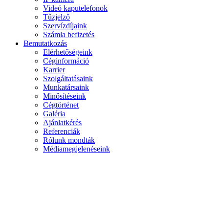
Videó kaputelefonok
Tűzjelző
Szervízdíjaink
Számla befizetés
Bemutatkozás
Elérhetőségeink
Céginformáció
Karrier
Szolgáltatásaink
Munkatársaink
Minősítéseink
Cégtörténet
Galéria
Ajánlatkérés
Referenciák
Rólunk mondták
Médiamegjelenéseink