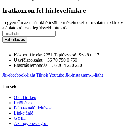
Iratkozzon fel hírlevelünkre
Legyen Ön az első, aki értesül termékeinkkel kapcsolatos exkluzív
ajánlatokról és a legfrissebb hírekről
Feliratkozás
Központi iroda: 2251 Tápiószecső, Szőlő u. 17.
Ügyfélszolgálat: +36 70 750 0 750
Riasztás lemondás: +36 20 4 220 220
Jki-facebook-light
Tiktok
Youtube
Jki-instagram-1-light
Linkek
Oldal térkép
Letöltések
Felhasználói leírások
Linkajánló
GYIK
Az ingyenességről