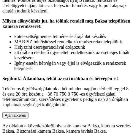
mentes. Pontos és teljes biztonságot nyújtó riasztó rendszer és
távfelügyelet ajánlatot csak helyszíni felmérés vagy kapott alaprajz
alapján tudunk készíteni.
Milyen előnyökhöz jut, ha tőlünk rendeli meg Baksa településen
kamera rendszerét:
kötelezettségmentes felmérés és árajánlat készítés
MABISZ minősitéssel rendelkező rendszereket telepítünk
Helyszíni cseregaranciával dolgozunk
24 órában elérhető ügyelettel rendelkezünk az esetleges hibák
kezelésére
Igény esetén hétvégén vagy éjjel is elvégezzük a rendszerek
telepitését
Segítünk! Állandóan, tehát az esti órákban és hétvégén is!
Telefonos ügyfélszolgálatunk a hét minden napján elérhető reggel 8
és este 20 óra között a +36 70 750 0 750 -es ügyfélszolgálati
telefonszámunkon, szerződéses ügyfeleink pedig a nap 24 órájában
kaphatnak segítséget kollégáinktól.
Az oldalon a következőkről olvasott: kamera Baksa, kamera szerelés
Baksa, Biztonsági kamera Baksa, kamera javítás Baksa.