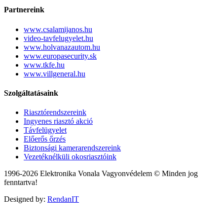
Partnereink
www.csalamijanos.hu
video-tavfelugyelet.hu
www.holvanazautom.hu
www.europasecurity.sk
www.tkfe.hu
www.villgeneral.hu
Szolgáltatásaink
Riasztórendszereink
Ingyenes riasztó akció
Távfelügyelet
Előerős őrzés
Biztonsági kamerarendszereink
Vezetéknélküli okosriasztóink
1996-2026 Elektronika Vonala Vagyonvédelem © Minden jog
fenntartva!
Designed by:
RendanIT