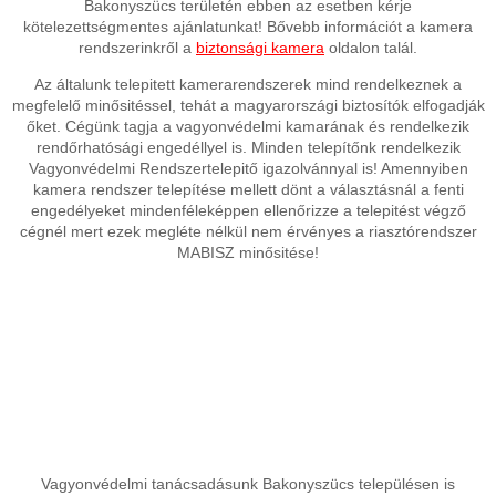
Bakonyszücs területén ebben az esetben kérje
kötelezettségmentes ajánlatunkat! Bővebb információt a kamera
rendszerinkről a
biztonsági kamera
oldalon talál.
Az általunk telepitett kamerarendszerek mind rendelkeznek a
megfelelő minősitéssel, tehát a magyarországi biztosítók elfogadják
őket. Cégünk tagja a vagyonvédelmi kamarának és rendelkezik
rendőrhatósági engedéllyel is. Minden telepítőnk rendelkezik
Vagyonvédelmi Rendszertelepitő igazolvánnyal is! Amennyiben
kamera rendszer telepítése mellett dönt a választásnál a fenti
engedélyeket mindenféleképpen ellenőrizze a telepitést végző
cégnél mert ezek megléte nélkül nem érvényes a riasztórendszer
MABISZ minősitése!
Vagyonvédelmi tanácsadásunk Bakonyszücs településen is