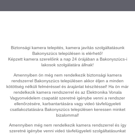
Biztonsági kamera telepités, kamera javítás szolgáltatásunk
Bakonyszücs településen is elérhető!
Képzett kamera szerelőink a nap 24 órájában a Bakonyszücs-i
lakosok szolgálatára állnak!
Amennyiben ön még nem rendelkezik biztonsági kamera
rendszerrel Bakonyszücs településen akkor éljen a minden
kötöttség nélküli felméréssel és árajánlat készítéssel! Ha ön már
rendelkezik kamera rendszerrel és az Elektronika Vonala
Vagyonvédelem csapatát szeretné igénybe venni a rendszer
ellenőrzésére, karbantartására vagy videó távfelügyeleti
csatlakoztatására Bakonyszücs településen keressen minket
bizalommal!
Amennyiben még nem rendelkezik kamera rendszerrel és így
szeretné igénybe venni videó távfelügyeleti szolgáltatásunkat