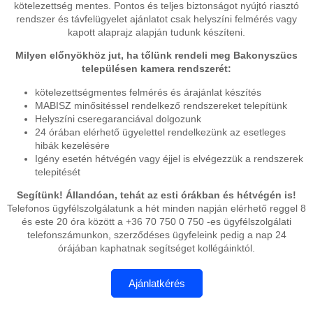
kötelezettség mentes. Pontos és teljes biztonságot nyújtó riasztó
rendszer és távfelügyelet ajánlatot csak helyszíni felmérés vagy
kapott alaprajz alapján tudunk készíteni.
Milyen előnyökhöz jut, ha tőlünk rendeli meg Bakonyszücs
településen kamera rendszerét:
kötelezettségmentes felmérés és árajánlat készítés
MABISZ minősitéssel rendelkező rendszereket telepítünk
Helyszíni cseregaranciával dolgozunk
24 órában elérhető ügyelettel rendelkezünk az esetleges
hibák kezelésére
Igény esetén hétvégén vagy éjjel is elvégezzük a rendszerek
telepitését
Segítünk! Állandóan, tehát az esti órákban és hétvégén is!
Telefonos ügyfélszolgálatunk a hét minden napján elérhető reggel 8
és este 20 óra között a +36 70 750 0 750 -es ügyfélszolgálati
telefonszámunkon, szerződéses ügyfeleink pedig a nap 24
órájában kaphatnak segítséget kollégáinktól.