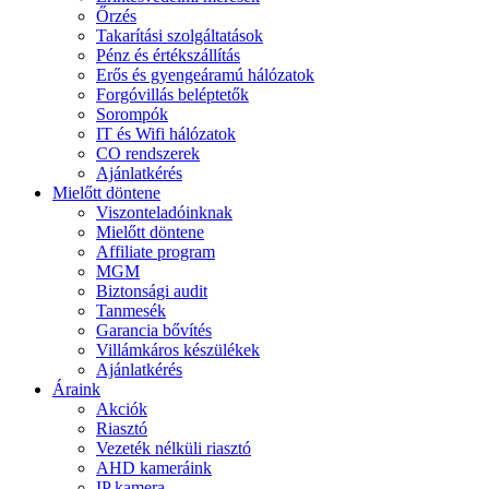
Őrzés
Takarítási szolgáltatások
Pénz és értékszállítás
Erős és gyengeáramú hálózatok
Forgóvillás beléptetők
Sorompók
IT és Wifi hálózatok
CO rendszerek
Ajánlatkérés
Mielőtt döntene
Viszonteladóinknak
Mielőtt döntene
Affiliate program
MGM
Biztonsági audit
Tanmesék
Garancia bővítés
Villámkáros készülékek
Ajánlatkérés
Áraink
Akciók
Riasztó
Vezeték nélküli riasztó
AHD kameráink
IP kamera