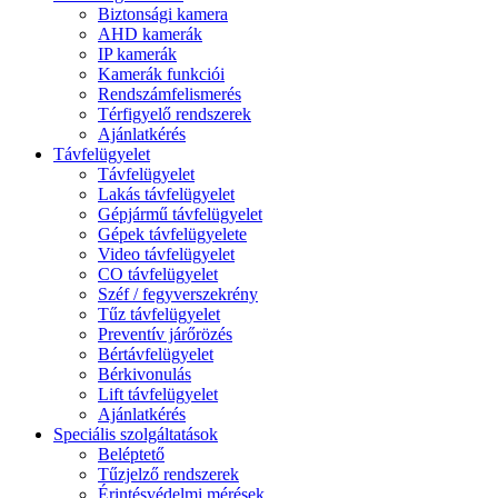
Biztonsági kamera
AHD kamerák
IP kamerák
Kamerák funkciói
Rendszámfelismerés
Térfigyelő rendszerek
Ajánlatkérés
Távfelügyelet
Távfelügyelet
Lakás távfelügyelet
Gépjármű távfelügyelet
Gépek távfelügyelete
Video távfelügyelet
CO távfelügyelet
Széf / fegyverszekrény
Tűz távfelügyelet
Preventív járőrözés
Bértávfelügyelet
Bérkivonulás
Lift távfelügyelet
Ajánlatkérés
Speciális szolgáltatások
Beléptető
Tűzjelző rendszerek
Érintésvédelmi mérések