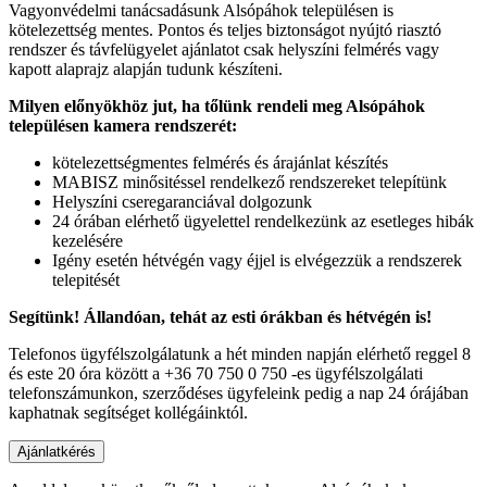
Vagyonvédelmi tanácsadásunk Alsópáhok településen is
kötelezettség mentes. Pontos és teljes biztonságot nyújtó riasztó
rendszer és távfelügyelet ajánlatot csak helyszíni felmérés vagy
kapott alaprajz alapján tudunk készíteni.
Milyen előnyökhöz jut, ha tőlünk rendeli meg Alsópáhok
településen kamera rendszerét:
kötelezettségmentes felmérés és árajánlat készítés
MABISZ minősitéssel rendelkező rendszereket telepítünk
Helyszíni cseregaranciával dolgozunk
24 órában elérhető ügyelettel rendelkezünk az esetleges hibák
kezelésére
Igény esetén hétvégén vagy éjjel is elvégezzük a rendszerek
telepitését
Segítünk! Állandóan, tehát az esti órákban és hétvégén is!
Telefonos ügyfélszolgálatunk a hét minden napján elérhető reggel 8
és este 20 óra között a +36 70 750 0 750 -es ügyfélszolgálati
telefonszámunkon, szerződéses ügyfeleink pedig a nap 24 órájában
kaphatnak segítséget kollégáinktól.