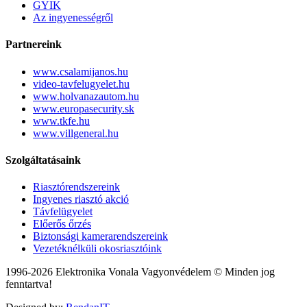
GYIK
Az ingyenességről
Partnereink
www.csalamijanos.hu
video-tavfelugyelet.hu
www.holvanazautom.hu
www.europasecurity.sk
www.tkfe.hu
www.villgeneral.hu
Szolgáltatásaink
Riasztórendszereink
Ingyenes riasztó akció
Távfelügyelet
Előerős őrzés
Biztonsági kamerarendszereink
Vezetéknélküli okosriasztóink
1996-2026 Elektronika Vonala Vagyonvédelem © Minden jog
fenntartva!