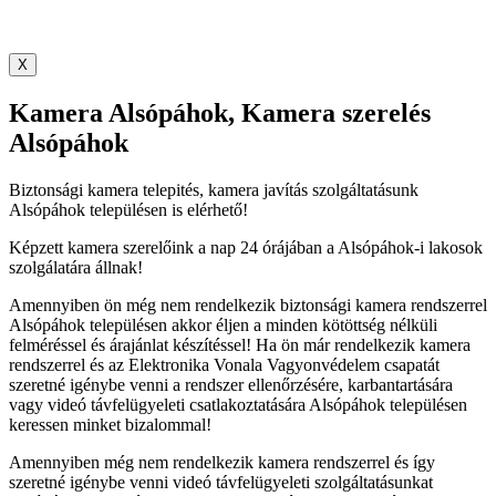
X
Kamera Alsópáhok, Kamera szerelés
Alsópáhok
Biztonsági kamera telepités, kamera javítás szolgáltatásunk
Alsópáhok településen is elérhető!
Képzett kamera szerelőink a nap 24 órájában a Alsópáhok-i lakosok
szolgálatára állnak!
Amennyiben ön még nem rendelkezik biztonsági kamera rendszerrel
Alsópáhok településen akkor éljen a minden kötöttség nélküli
felméréssel és árajánlat készítéssel! Ha ön már rendelkezik kamera
rendszerrel és az Elektronika Vonala Vagyonvédelem csapatát
szeretné igénybe venni a rendszer ellenőrzésére, karbantartására
vagy videó távfelügyeleti csatlakoztatására Alsópáhok településen
keressen minket bizalommal!
Amennyiben még nem rendelkezik kamera rendszerrel és így
szeretné igénybe venni videó távfelügyeleti szolgáltatásunkat