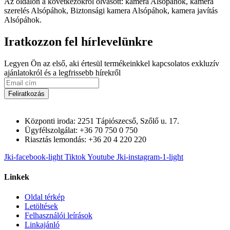
Az oldalon a következőkről olvasott: kamera Alsópáhok, kamera
szerelés Alsópáhok, Biztonsági kamera Alsópáhok, kamera javítás
Alsópáhok.
Iratkozzon fel hírlevelünkre
Legyen Ön az első, aki értesül termékeinkkel kapcsolatos exkluzív
ajánlatokról és a legfrissebb hírekről
Feliratkozás
Központi iroda: 2251 Tápiószecső, Szőlő u. 17.
Ügyfélszolgálat: +36 70 750 0 750
Riasztás lemondás: +36 20 4 220 220
Jki-facebook-light
Tiktok
Youtube
Jki-instagram-1-light
Linkek
Oldal térkép
Letöltések
Felhasználói leírások
Linkajánló