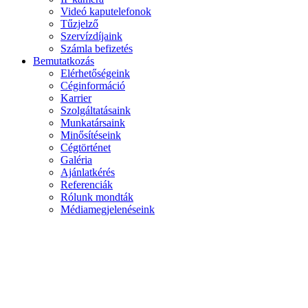
Videó kaputelefonok
Tűzjelző
Szervízdíjaink
Számla befizetés
Bemutatkozás
Elérhetőségeink
Céginformáció
Karrier
Szolgáltatásaink
Munkatársaink
Minősítéseink
Cégtörténet
Galéria
Ajánlatkérés
Referenciák
Rólunk mondták
Médiamegjelenéseink