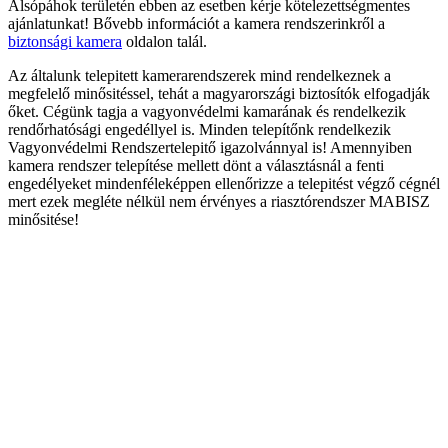
Alsópáhok területén ebben az esetben kérje kötelezettségmentes
ajánlatunkat! Bővebb információt a kamera rendszerinkről a
biztonsági kamera
oldalon talál.
Az általunk telepitett kamerarendszerek mind rendelkeznek a
megfelelő minősitéssel, tehát a magyarországi biztosítók elfogadják
őket. Cégünk tagja a vagyonvédelmi kamarának és rendelkezik
rendőrhatósági engedéllyel is. Minden telepítőnk rendelkezik
Vagyonvédelmi Rendszertelepitő igazolvánnyal is! Amennyiben
kamera rendszer telepítése mellett dönt a választásnál a fenti
engedélyeket mindenféleképpen ellenőrizze a telepitést végző cégnél
mert ezek megléte nélkül nem érvényes a riasztórendszer MABISZ
minősitése!