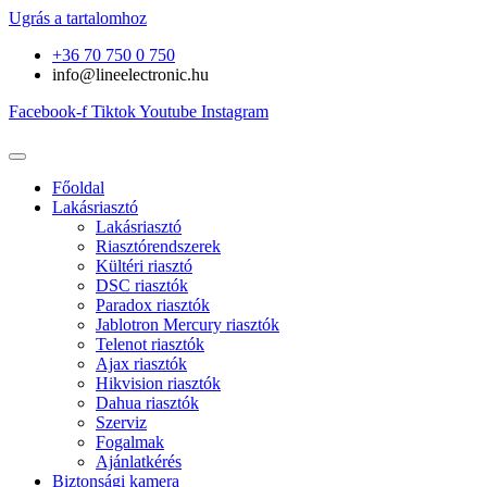
Ugrás a tartalomhoz
+36 70 750 0 750
info@lineelectronic.hu
Facebook-f
Tiktok
Youtube
Instagram
Főoldal
Lakásriasztó
Lakásriasztó
Riasztórendszerek
Kültéri riasztó
DSC riasztók
Paradox riasztók
Jablotron Mercury riasztók
Telenot riasztók
Ajax riasztók
Hikvision riasztók
Dahua riasztók
Szerviz
Fogalmak
Ajánlatkérés
Biztonsági kamera