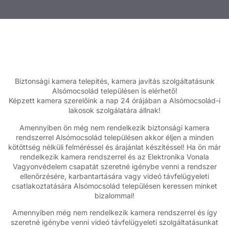
Biztonsági kamera telepités, kamera javítás szolgáltatásunk
Alsómocsolád településen is elérhető!
Képzett kamera szerelőink a nap 24 órájában a Alsómocsolád-i
lakosok szolgálatára állnak!
Amennyiben ön még nem rendelkezik biztonsági kamera
rendszerrel Alsómocsolád településen akkor éljen a minden
kötöttség nélküli felméréssel és árajánlat készítéssel! Ha ön már
rendelkezik kamera rendszerrel és az Elektronika Vonala
Vagyonvédelem csapatát szeretné igénybe venni a rendszer
ellenőrzésére, karbantartására vagy videó távfelügyeleti
csatlakoztatására Alsómocsolád településen keressen minket
bizalommal!
Amennyiben még nem rendelkezik kamera rendszerrel és így
szeretné igénybe venni videó távfelügyeleti szolgáltatásunkat