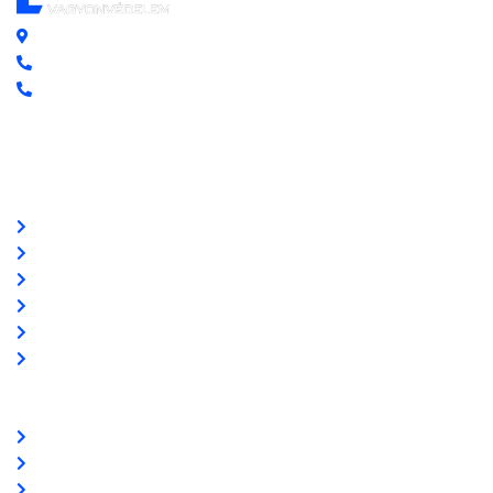
Központi iroda: 2251 Tápiószecső, Szőlő u. 17.
Ügyfélszolgálat: +36 70 750 0 750
Riasztás lemondás: +36 20 4 220 220
Linkek
Oldal térkép
Letöltések
Felhasználói leírások
Linkajánló
GYIK
Az ingyenességről
Partnereink
www.csalamijanos.hu
video-tavfelugyelet.hu
www.holvanazautom.hu