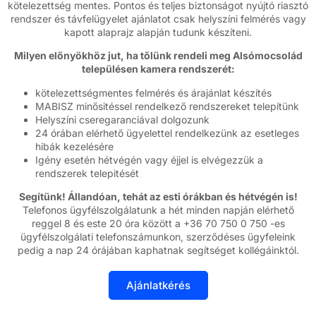
kötelezettség mentes. Pontos és teljes biztonságot nyújtó riasztó
rendszer és távfelügyelet ajánlatot csak helyszíni felmérés vagy
kapott alaprajz alapján tudunk készíteni.
Milyen előnyökhöz jut, ha tőlünk rendeli meg Alsómocsolád
településen kamera rendszerét:
kötelezettségmentes felmérés és árajánlat készítés
MABISZ minősitéssel rendelkező rendszereket telepítünk
Helyszíni cseregaranciával dolgozunk
24 órában elérhető ügyelettel rendelkezünk az esetleges
hibák kezelésére
Igény esetén hétvégén vagy éjjel is elvégezzük a
rendszerek telepitését
Segítünk! Állandóan, tehát az esti órákban és hétvégén is!
Telefonos ügyfélszolgálatunk a hét minden napján elérhető
reggel 8 és este 20 óra között a +36 70 750 0 750 -es
ügyfélszolgálati telefonszámunkon, szerződéses ügyfeleink
pedig a nap 24 órájában kaphatnak segítséget kollégáinktól.