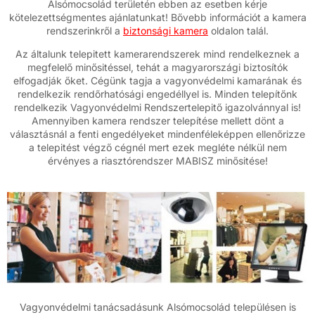
Alsómocsolád területén ebben az esetben kérje
kötelezettségmentes ajánlatunkat! Bővebb információt a kamera
rendszerinkről a
biztonsági kamera
oldalon talál.
Az általunk telepitett kamerarendszerek mind rendelkeznek a
megfelelő minősitéssel, tehát a magyarországi biztosítók
elfogadják őket. Cégünk tagja a vagyonvédelmi kamarának és
rendelkezik rendőrhatósági engedéllyel is. Minden telepítőnk
rendelkezik Vagyonvédelmi Rendszertelepitő igazolvánnyal is!
Amennyiben kamera rendszer telepítése mellett dönt a
választásnál a fenti engedélyeket mindenféleképpen ellenőrizze
a telepitést végző cégnél mert ezek megléte nélkül nem
érvényes a riasztórendszer MABISZ minősitése!
Vagyonvédelmi tanácsadásunk Alsómocsolád településen is