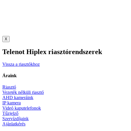
X
Telenot Hiplex riasztórendszerek
Vissza a riasztókhoz
Áraink
Riasztó
Vezeték nélküli riasztó
AHD kameráink
IP kamera
Videó kaputelefonok
Tűzjelző
Szervízdíjaink
Ajánlatkérés