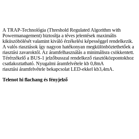
A TRAP-Technológia (Threshold Regulated Algorithm with
Powermanagement) biztosítja a téves jelentések maximális
kiküszöbölését valamint kiváló érzékelési képességgel rendelkezik.
A valós riasztások így nagyon hatékonyan megkülönböztethetőek a
riasztási zavaroktól. Az áramfelhasználás a minimálisra csökkentett.
Térérzékelő a BUS-1 jelzőbusszal rendelkező riasztóközpontokhoz
csatlakoztatható. Nyugalmi áramfelvétele kb 0,8mA
riasztási áramfelvétele bekapcsolat LED-ekkel kb3,4mA.
Telenot hi flachang és fényjelző