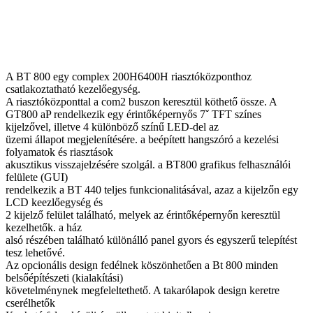
A BT 800 egy complex 200H6400H riasztóközponthoz
csatlakoztatható kezelőegység.
A riasztóközponttal a com2 buszon keresztül köthető össze. A
GT800 aP rendelkezik egy érintőképernyős 7ˇ TFT színes
kijelzővel, illetve 4 különböző színű LED-del az
üzemi állapot megjelenítésére. a beépített hangszóró a kezelési
folyamatok és riasztások
akusztikus visszajelzésére szolgál. a BT800 grafikus felhasználói
felülete (GUI)
rendelkezik a BT 440 teljes funkcionalitásával, azaz a kijelzőn egy
LCD keezlőegység és
2 kijelző felület található, melyek az érintőképernyőn keresztül
kezelhetők. a ház
alsó részében található különálló panel gyors és egyszerű telepítést
tesz lehetővé.
Az opcionális design fedélnek köszönhetően a Bt 800 minden
belsőépítészeti (kialakítási)
követelménynek megfeleltethető. A takarólapok design keretre
cserélhetők