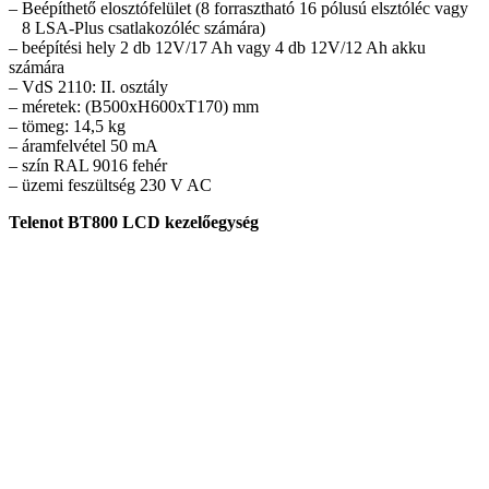
– Beépíthető elosztófelület (8 forrasztható 16 pólusú elsztóléc vagy
8 LSA-Plus csatlakozóléc számára)
– beépítési hely 2 db 12V/17 Ah vagy 4 db 12V/12 Ah akku
számára
– VdS 2110: II. osztály
– méretek: (B500xH600xT170) mm
– tömeg: 14,5 kg
– áramfelvétel 50 mA
– szín RAL 9016 fehér
– üzemi feszültség 230 V AC
Telenot BT800 LCD kezelőegység