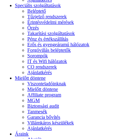
Speciális szolgáltatások
Beléptető
Tűzjelző rendszerek
Érintésvédelmi mérések
Őrzés
Takarítási szolgáltatások
Pénz és értékszállítás
Erős és gyengeáramú hálózatok
Forgóvillás beléptetők
Sorompók
IT és Wifi hálózatok
CO rendszerek
Ajánlatkérés
Mielőtt döntene
Viszonteladóinknak
Mielőtt döntene
Affiliate program
MGM
Biztonsági audit
Tanmesék
Garancia bővítés
Villámkáros készülékek
Ajánlatkérés
Áraink