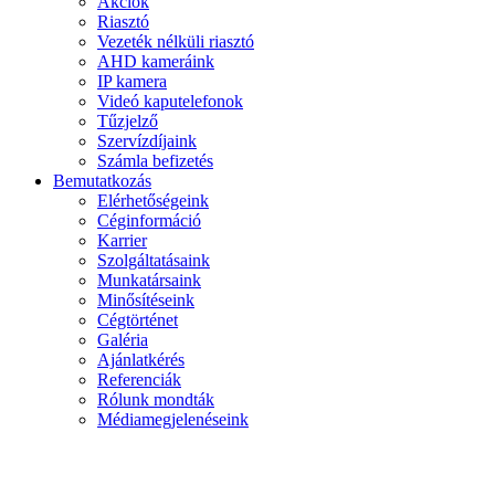
Akciók
Riasztó
Vezeték nélküli riasztó
AHD kameráink
IP kamera
Videó kaputelefonok
Tűzjelző
Szervízdíjaink
Számla befizetés
Bemutatkozás
Elérhetőségeink
Céginformáció
Karrier
Szolgáltatásaink
Munkatársaink
Minősítéseink
Cégtörténet
Galéria
Ajánlatkérés
Referenciák
Rólunk mondták
Médiamegjelenéseink