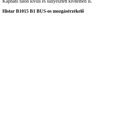
Kapható falon kívüli és süllyesztett kivitelben is.
Histar B1015 B1 BUS-os mozgásérzékelő