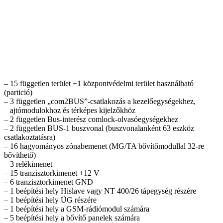
– 15 független terület +1 központvédelmi terület használható
(partició)
– 3 független „com2BUS”-csatlakozás a kezelőegységekhez,
ajtómodulokhoz és térképes kijelzőkhöz
– 2 független Bus-interész comlock-olvasóegységekhez
– 2 független BUS-1 buszvonal (buszvonalanként 63 eszköz
csatlakoztatásra)
– 16 hagyományos zónabemenet (MG/TA bővítőmodullal 32-re
bővíthető)
– 3 relékimenet
– 15 tranzisztorkimenet +12 V
– 6 tranzisztorkimenet GND
– 1 beépítési hely Hislave vagy NT 400/26 tápegység részére
– 1 beépítési hely ÜG részére
– 1 beépítési hely a GSM-rádiómodul számára
– 5 beépítési hely a bővítő panelek számára