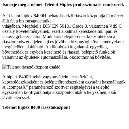
Ismerje meg a német Telenot Hiplex professzionális rendszerét.
A Telenot hiplex 8400H behatolásjelző riasztó központja új mércét
állít fel a biztonságtechnika
világában. Megfelel a DIN EN 50131 Grade 3, valamint a VdS C
osztály követelményeinek, ezért alkalmas kereskedelmi, ipari és
lakossági használatra. Moduláris felépítésének köszönhetően a
riasztórendszer a jelenlegi és jövőbeli biztonsági követelményeknek
megfelelően alakítható. A különböző ingatlanok egyedileg
bővíthetőek és egyben kezelhető és riasztó, beléptető funkciók
valamint az épületek automatizálása, okosotthonná bővítése.
A hiplex 8400H tehát vagyonvédelmi eszközként,
kapcsolóeszközként és beléptetőrendszerként egyaránt használhatók.
A „compasX” paraméterező szoftver segítségével a telepítő
egyszerűen konfigurálhatja a központot akár a helyszínen, akár
távoli eléréssel.
Telenot hiplex 8400 riasztóközpont