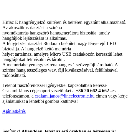
Hiflac E hangfényjelző kültéren és beltéren egyaránt alkalmazható.
Az akusztikus riasztást a sziréna
nyomókamrás hangszóró hanggenerátora biztosítja, amely
hangfájlok lejátszására is alkalmas.
A fényjelzési riasztást 36 darab beépített nagy fényerejű LED
biztosítja. A hangjelző kettő memória
helyet tartalmaz, amelyre Micro USB csatlakozón keresztül lehet
hangfájlokat felmásolni és tárolni.
A memóriahelyen egy szirénahang és 1 szövegfájl tárolható. A
sziréna hang tetszőleges wav. fájl kiválasztásával, felülírásával
módosítható.
Telenot riasztórendszer igényekkel kapcsolatban keresse
Csalami János cégcsoport vezetőnket a
+36 20 662 4 662
-es
telefonszámon, a
csalami.janos@lineelectronic.hu
címen vagy kérje
ajánlatunkat a lentebbi gombra kattintva!
Ajánlatkérés
Segítünk!
Állandóan, tehát az esti órákban és hétvégén is!