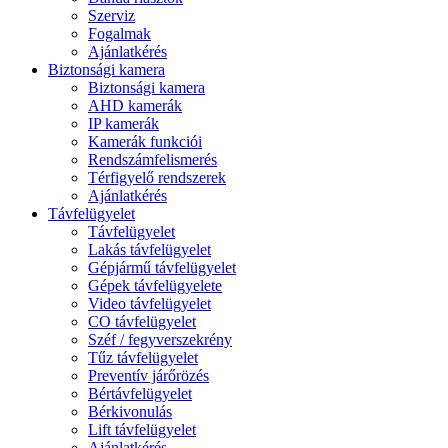
Szerviz
Fogalmak
Ajánlatkérés
Biztonsági kamera
Biztonsági kamera
AHD kamerák
IP kamerák
Kamerák funkciói
Rendszámfelismerés
Térfigyelő rendszerek
Ajánlatkérés
Távfelügyelet
Távfelügyelet
Lakás távfelügyelet
Gépjármű távfelügyelet
Gépek távfelügyelete
Video távfelügyelet
CO távfelügyelet
Széf / fegyverszekrény
Tűz távfelügyelet
Preventív járőrözés
Bértávfelügyelet
Bérkivonulás
Lift távfelügyelet
Ajánlatkérés