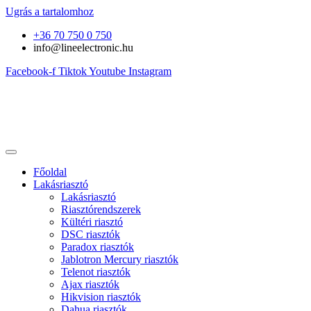
Ugrás a tartalomhoz
+36 70 750 0 750
info@lineelectronic.hu
Facebook-f
Tiktok
Youtube
Instagram
Főoldal
Lakásriasztó
Lakásriasztó
Riasztórendszerek
Kültéri riasztó
DSC riasztók
Paradox riasztók
Jablotron Mercury riasztók
Telenot riasztók
Ajax riasztók
Hikvision riasztók
Dahua riasztók