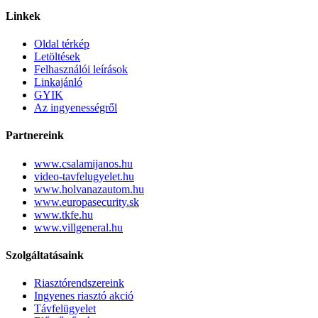
Linkek
Oldal térkép
Letöltések
Felhasználói leírások
Linkajánló
GYIK
Az ingyenességről
Partnereink
www.csalamijanos.hu
video-tavfelugyelet.hu
www.holvanazautom.hu
www.europasecurity.sk
www.tkfe.hu
www.villgeneral.hu
Szolgáltatásaink
Riasztórendszereink
Ingyenes riasztó akció
Távfelügyelet