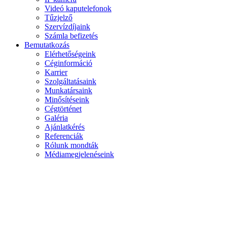
Videó kaputelefonok
Tűzjelző
Szervízdíjaink
Számla befizetés
Bemutatkozás
Elérhetőségeink
Céginformáció
Karrier
Szolgáltatásaink
Munkatársaink
Minősítéseink
Cégtörténet
Galéria
Ajánlatkérés
Referenciák
Rólunk mondták
Médiamegjelenéseink