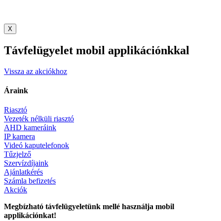
X
Távfelügyelet mobil applikációnkkal
Vissza az akciókhoz
Áraink
Riasztó
Vezeték nélküli riasztó
AHD kameráink
IP kamera
Videó kaputelefonok
Tűzjelző
Szervízdíjaink
Ajánlatkérés
Számla befizetés
Akciók
Megbízható távfelügyeletünk mellé használja mobil
applikációnkat!