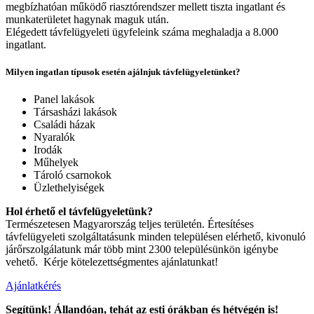
megbízhatóan működő riasztórendszer mellett tiszta ingatlant és
munkaterületet hagynak maguk után.
Elégedett távfelügyeleti ügyfeleink száma meghaladja a 8.000
ingatlant.
Milyen ingatlan típusok esetén ajálnjuk távfelügyeletünket?
Panel lakások
Társasházi lakások
Családi házak
Nyaralók
Irodák
Műhelyek
Tároló csarnokok
Üzlethelyiségek
Hol érhető el távfelügyeletünk?
Természetesen Magyarország teljes területén. Értesítéses
távfelügyeleti szolgáltatásunk minden településen elérhető, kivonuló
járőrszolgálatunk már több mint 2300 településünkön igénybe
vehető. Kérje kötelezettségmentes ajánlatunkat!
Ajánlatkérés
Segítünk! Állandóan, tehát az esti órákban és hétvégén is!