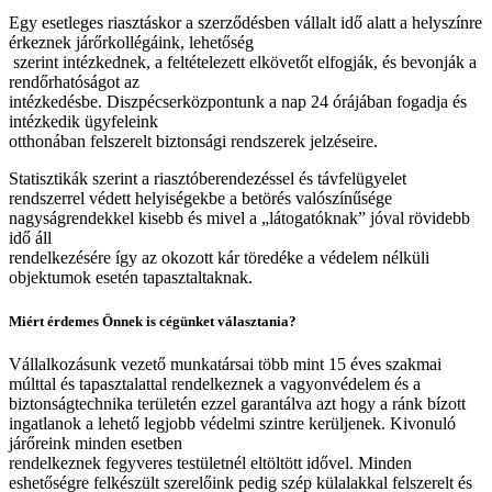
Egy esetleges riasztáskor a szerződésben vállalt idő alatt a helyszínre
érkeznek járőrkollégáink, lehetőség
szerint intézkednek, a feltételezett elkövetőt elfogják, és bevonják a
rendőrhatóságot az
intézkedésbe. Diszpécserközpontunk a nap 24 órájában fogadja és
intézkedik ügyfeleink
otthonában felszerelt biztonsági rendszerek jelzéseire.
Statisztikák szerint a riasztóberendezéssel és távfelügyelet
rendszerrel védett helyiségekbe a betörés valószínűsége
nagyságrendekkel kisebb és mivel a „látogatóknak” jóval rövidebb
idő áll
rendelkezésére így az okozott kár töredéke a védelem nélküli
objektumok esetén tapasztaltaknak.
Miért érdemes Önnek is cégünket választania?
Vállalkozásunk vezető munkatársai több mint 15 éves szakmai
múlttal és tapasztalattal rendelkeznek a vagyonvédelem és a
biztonságtechnika területén ezzel garantálva azt hogy a ránk bízott
ingatlanok a lehető legjobb védelmi szintre kerüljenek. Kivonuló
járőreink minden esetben
rendelkeznek fegyveres testületnél eltöltött idővel. Minden
eshetőségre felkészült szerelőink pedig szép külalakkal felszerelt és