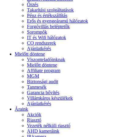
Őrzés
Takarítási szolgáltatások
Pénz és értékszállítás
Erős és gyengeáramú hálózatok
Forgóvillás beléptetők
Sorompók
IT és Wifi hálózatok
CO rendszerek
Ajánlatkérés
Mielőtt döntene
Viszonteladóinknak
Mielőtt döntene
Affiliate program
MGM
Biztonsági audit
Tanmesék
Garancia bővítés
Villámkáros készülékek
Ajánlatkérés
Áraink
Akciók
Riasztó
Vezeték nélküli riasztó
AHD kameráink
IP kamera