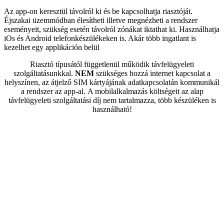
Az app-on keresztül távolról ki és be kapcsolhatja riasztóját.
Éjszakai üzemmódban élesítheti illetve megnézheti a rendszer
eseményeit, szükség esetén távolról zónákat iktathat ki. Használhatja
iOs és Android telefonkészülékeken is. Akár több ingatlant is
kezelhet egy applikáción belül
Riasztó típusától függetlenül működik távfelügyeleti
szolgáltatásunkkal.
NEM
szükséges hozzá internet kapcsolat a
helyszínen, az átjelző SIM kártyájának adatkapcsolatán kommunikál
a rendszer az app-al. A mobilalkalmazás költségeit az alap
távfelügyeleti szolgáltatási díj nem tartalmazza, több készüléken is
használható!