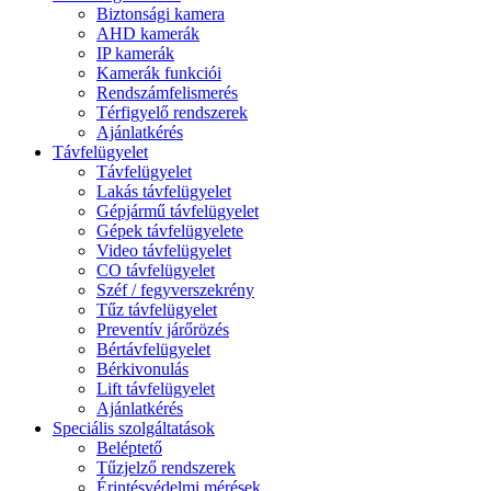
Biztonsági kamera
AHD kamerák
IP kamerák
Kamerák funkciói
Rendszámfelismerés
Térfigyelő rendszerek
Ajánlatkérés
Távfelügyelet
Távfelügyelet
Lakás távfelügyelet
Gépjármű távfelügyelet
Gépek távfelügyelete
Video távfelügyelet
CO távfelügyelet
Széf / fegyverszekrény
Tűz távfelügyelet
Preventív járőrözés
Bértávfelügyelet
Bérkivonulás
Lift távfelügyelet
Ajánlatkérés
Speciális szolgáltatások
Beléptető
Tűzjelző rendszerek
Érintésvédelmi mérések