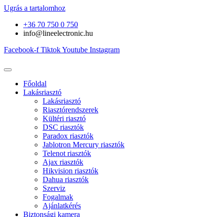
Ugrás a tartalomhoz
+36 70 750 0 750
info@lineelectronic.hu
Facebook-f
Tiktok
Youtube
Instagram
Főoldal
Lakásriasztó
Lakásriasztó
Riasztórendszerek
Kültéri riasztó
DSC riasztók
Paradox riasztók
Jablotron Mercury riasztók
Telenot riasztók
Ajax riasztók
Hikvision riasztók
Dahua riasztók
Szerviz
Fogalmak
Ajánlatkérés
Biztonsági kamera