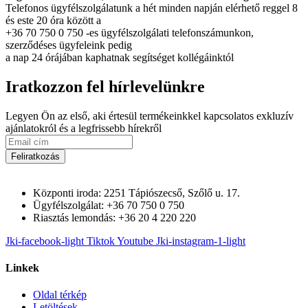
Telefonos ügyfélszolgálatunk a hét minden napján elérhető reggel 8
és este 20 óra között a
+36 70 750 0 750 -es ügyfélszolgálati telefonszámunkon,
szerződéses ügyfeleink pedig
a nap 24 órájában kaphatnak segítséget kollégáinktól
Iratkozzon fel hírlevelünkre
Legyen Ön az első, aki értesül termékeinkkel kapcsolatos exkluzív
ajánlatokról és a legfrissebb hírekről
Feliratkozás
Központi iroda: 2251 Tápiószecső, Szőlő u. 17.
Ügyfélszolgálat: +36 70 750 0 750
Riasztás lemondás: +36 20 4 220 220
Jki-facebook-light
Tiktok
Youtube
Jki-instagram-1-light
Linkek
Oldal térkép
Letöltések