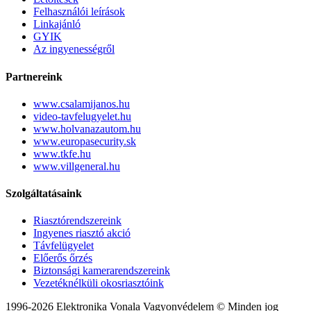
Felhasználói leírások
Linkajánló
GYIK
Az ingyenességről
Partnereink
www.csalamijanos.hu
video-tavfelugyelet.hu
www.holvanazautom.hu
www.europasecurity.sk
www.tkfe.hu
www.villgeneral.hu
Szolgáltatásaink
Riasztórendszereink
Ingyenes riasztó akció
Távfelügyelet
Előerős őrzés
Biztonsági kamerarendszereink
Vezetéknélküli okosriasztóink
1996-2026 Elektronika Vonala Vagyonvédelem © Minden jog