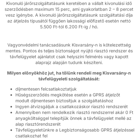
Kivonuló járőrszolgáltatásunk keretében a vállalt kivonulási idő
szerződésben maximum 15 perc, ami gyakorlatban 2 – 8 percet
vesz igénybe. A kivonuló járőrszolgáltatásunk szolgáltatási díja
az átjelzés típusától függően lakossági előfizető esetén nettó
5.500 Ft-tól 6.200 Ft-ig / hó.
Vagyonvédelmi tanácsadásunk Kisvarsány-n is kötelezettség
mentes. Pontos és teljes biztonságot nyújtó riasztó rendszer és
távfelügyelet ajánlatot csak helyszíni felmérés vagy kapott
alaprajz alapján tudunk készíteni.
Milyen előnyökhöz jut, ha tőlünk rendeli meg Kisvarsány-n
távfelügyeleti szolgáltatását:
díjmentesen felcsatlakoztatjuk
Hűségszerződés megkötése esetén a GPRS átjelzőt
modult díjmentesen biztosítjuk a szolgáltatáshoz
Ingyen átvizsgáljuk a csatlakozáskor riasztó rendszerét
Amennyiben nem rendelkezik riasztó rendszerrel akár 0 Ft
anyagköltséggel telepítjük önnek a távfelügyelet mellé az
alap riasztórendszerét
Távfelügyeletünkre a Legbiztonságosabb GPRS átjelzéssel
csatlakozhat fel