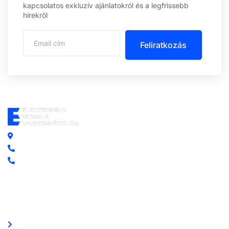
kapcsolatos exkluzív ajánlatokról és a legfrissebb
hírekről
Feliratkozás
Központi iroda: 2251 Tápiószecső, Szőlő u. 17.
Ügyfélszolgálat: +36 70 750 0 750
Riasztás lemondás: +36 20 4 220 220
Linkek
Oldal térkép