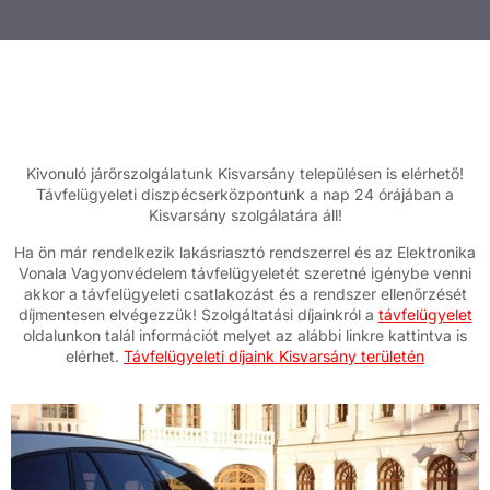
Kivonuló járőrszolgálatunk Kisvarsány településen is elérhető!
Távfelügyeleti diszpécserközpontunk a nap 24 órájában a
Kisvarsány szolgálatára áll!
Ha ön már rendelkezik lakásriasztó rendszerrel és az Elektronika
Vonala Vagyonvédelem távfelügyeletét szeretné igénybe venni
akkor a távfelügyeleti csatlakozást és a rendszer ellenőrzését
díjmentesen elvégezzük! Szolgáltatási díjainkról a
távfelügyelet
oldalunkon talál információt melyet az alábbi linkre kattintva is
elérhet.
Távfelügyeleti díjaink Kisvarsány területén