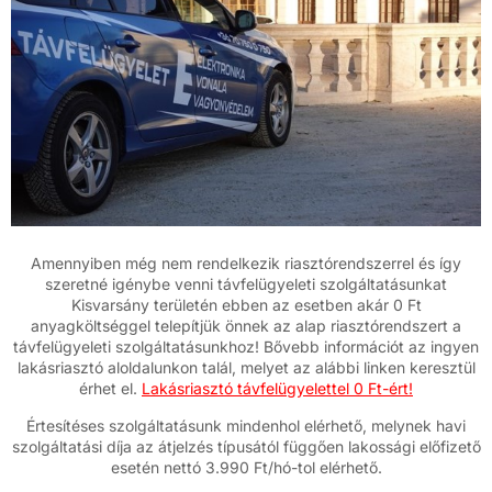
Amennyiben még nem rendelkezik riasztórendszerrel és így
szeretné igénybe venni távfelügyeleti szolgáltatásunkat
Kisvarsány területén ebben az esetben akár 0 Ft
anyagköltséggel telepítjük önnek az alap riasztórendszert a
távfelügyeleti szolgáltatásunkhoz! Bővebb információt az ingyen
lakásriasztó aloldalunkon talál, melyet az alábbi linken keresztül
érhet el.
Lakásriasztó távfelügyelettel 0 Ft-ért!
Értesítéses szolgáltatásunk mindenhol elérhető, melynek havi
szolgáltatási díja az átjelzés típusától függően lakossági előfizető
esetén nettó 3.990 Ft/hó-tol elérhető.