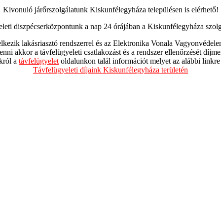
Kivonuló járőrszolgálatunk Kiskunfélegyháza településen is elérhető!
leti diszpécserközpontunk a nap 24 órájában a Kiskunfélegyháza szolgá
kezik lakásriasztó rendszerrel és az Elektronika Vonala Vagyonvédele
enni akkor a távfelügyeleti csatlakozást és a rendszer ellenőrzését díjm
nkról a
távfelügyelet
oldalunkon talál információt melyet az alábbi linkre k
Távfelügyeleti díjaink Kiskunfélegyháza területén