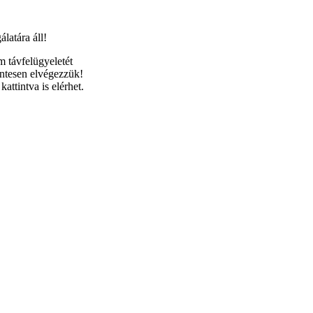
latára áll!
m távfelügyeletét
entesen elvégezzük!
attintva is elérhet.