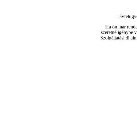
Távfelügye
Ha ön már rendel
szeretné igénybe v
Szolgáltatási díjai