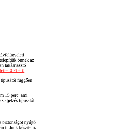
ávfelügyeleti
telepítjük önnek az
en lakásriasztó
ettel 0 Ft-ért!
s típusától függően
um 15 perc, ami
z átjelzés típusától
s biztonságot nyújtó
ján tudunk készíteni.