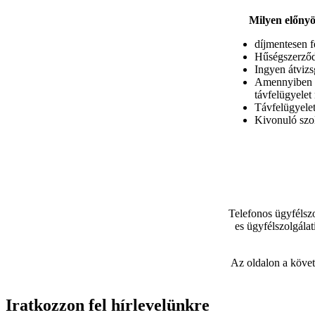
Milyen előnyö
díjmentesen f
Hűségszerződé
Ingyen átvizs
Amennyiben ne
távfelügyelet 
Távfelügyelet
Kivonuló szol
Telefonos ügyfélszo
es ügyfélszolgála
Az oldalon a követ
Iratkozzon fel hírlevelünkre