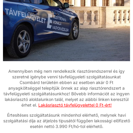
Amennyiben még nem rendelkezik riasztórendszerrel és így
szeretné igénybe venni távfelügyeleti szolgáltatásunkat
Csombárd területén ebben az esetben akár 0 Ft
anyagköltséggel telepítjük önnek az alap riasztórendszert a
távfelügyeleti szolgáltatásunkhoz! Bővebb információt az ingyen
lakásriasztó aloldalunkon talál, melyet az alábbi linken keresztül
érhet el.
Lakásriasztó távfelügyelettel 0 Ft-ért!
Értesítéses szolgáltatásunk mindenhol elérhető, melynek havi
szolgáltatási díja az átjelzés típusától függően lakossági előfizető
esetén nettó 3.990 Ft/hó-tol elérhető.