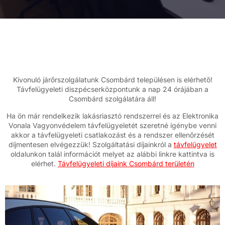
Kivonuló járőrszolgálatunk Csombárd településen is elérhető!
Távfelügyeleti diszpécserközpontunk a nap 24 órájában a
Csombárd szolgálatára áll!
Ha ön már rendelkezik lakásriasztó rendszerrel és az Elektronika
Vonala Vagyonvédelem távfelügyeletét szeretné igénybe venni
akkor a távfelügyeleti csatlakozást és a rendszer ellenőrzését
díjmentesen elvégezzük! Szolgáltatási díjainkról a
távfelügyelet
oldalunkon talál információt melyet az alábbi linkre kattintva is
elérhet.
Távfelügyeleti díjaink Csombárd területén