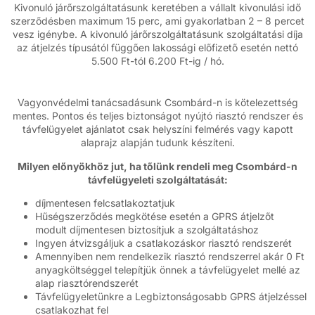
Kivonuló járőrszolgáltatásunk keretében a vállalt kivonulási idő
szerződésben maximum 15 perc, ami gyakorlatban 2 – 8 percet
vesz igénybe. A kivonuló járőrszolgáltatásunk szolgáltatási díja
az átjelzés típusától függően lakossági előfizető esetén nettó
5.500 Ft-tól 6.200 Ft-ig / hó.
Vagyonvédelmi tanácsadásunk Csombárd-n is kötelezettség
mentes. Pontos és teljes biztonságot nyújtó riasztó rendszer és
távfelügyelet ajánlatot csak helyszíni felmérés vagy kapott
alaprajz alapján tudunk készíteni.
Milyen előnyökhöz jut, ha tőlünk rendeli meg Csombárd-n
távfelügyeleti szolgáltatását:
díjmentesen felcsatlakoztatjuk
Hűségszerződés megkötése esetén a GPRS átjelzőt
modult díjmentesen biztosítjuk a szolgáltatáshoz
Ingyen átvizsgáljuk a csatlakozáskor riasztó rendszerét
Amennyiben nem rendelkezik riasztó rendszerrel akár 0 Ft
anyagköltséggel telepítjük önnek a távfelügyelet mellé az
alap riasztórendszerét
Távfelügyeletünkre a Legbiztonságosabb GPRS átjelzéssel
csatlakozhat fel