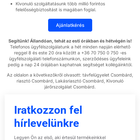
Kivonuló szolgáltatásunk több millió forintos
felelősségbiztosítást is magában foglal.
Segítünk! Állandóan, tehát az esti órákban és hétvégén is!
Telefonos ügyfélszolgálatunk a hét minden napján elérhető
reggel 8 és este 20 óra között a +36 70 750 0 750 -es
ügyfélszolgálati telefonszámunkon, szerződéses ügyfeleink
pedig a nap 24 órájában kaphatnak segítséget kollégáinktól.
Az oldalon a következőkről olvasott: távfelügyelet Csombárd,
riasztó Csombárd, Lakásriasztó Csombárd, Kivonuló
járőrszolgálat Csombárd.
Iratkozzon fel
hírlevelünkre
Legyen Ön az első, aki értesül termékeinkkel