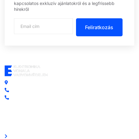
kapcsolatos exkluzív ajánlatokról és a legfrissebb
hírekről
Feliratkozás
Központi iroda: 2251 Tápiószecső, Szőlő u. 17.
Ügyfélszolgálat: +36 70 750 0 750
Riasztás lemondás: +36 20 4 220 220
Linkek
Oldal térkép