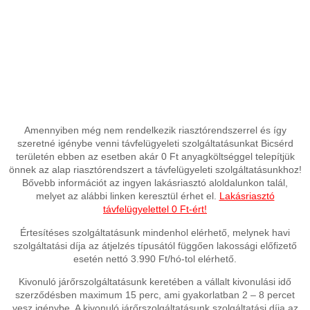
Amennyiben még nem rendelkezik riasztórendszerrel és így
szeretné igénybe venni távfelügyeleti szolgáltatásunkat Bicsérd
területén ebben az esetben akár 0 Ft anyagköltséggel telepítjük
önnek az alap riasztórendszert a távfelügyeleti szolgáltatásunkhoz!
Bővebb információt az ingyen lakásriasztó aloldalunkon talál,
melyet az alábbi linken keresztül érhet el.
Lakásriasztó
távfelügyelettel 0 Ft-ért!
Értesítéses szolgáltatásunk mindenhol elérhető, melynek havi
szolgáltatási díja az átjelzés típusától függően lakossági előfizető
esetén nettó 3.990 Ft/hó-tol elérhető.
Kivonuló járőrszolgáltatásunk keretében a vállalt kivonulási idő
szerződésben maximum 15 perc, ami gyakorlatban 2 – 8 percet
vesz igénybe. A kivonuló járőrszolgáltatásunk szolgáltatási díja az