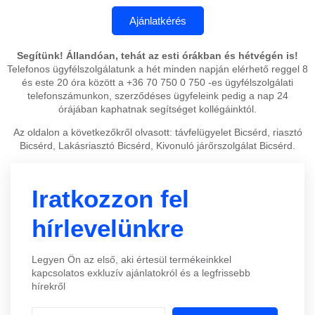
Segítünk! Állandóan, tehát az esti órákban és hétvégén is!
Telefonos ügyfélszolgálatunk a hét minden napján elérhető reggel 8
és este 20 óra között a +36 70 750 0 750 -es ügyfélszolgálati
telefonszámunkon, szerződéses ügyfeleink pedig a nap 24
órájában kaphatnak segítséget kollégáinktól.
Az oldalon a következőkről olvasott: távfelügyelet Bicsérd, riasztó
Bicsérd, Lakásriasztó Bicsérd, Kivonuló járőrszolgálat Bicsérd.
Iratkozzon fel
hírlevelünkre
Legyen Ön az első, aki értesül termékeinkkel
kapcsolatos exkluzív ajánlatokról és a legfrissebb
hírekről