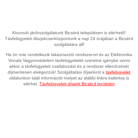
Kivonuló járőrszolgálatunk Bicsérd településen is elérhető!
Távfelügyeleti diszpécserközpontunk a nap 24 órájában a Bicsérd
szolgálatára áll!
Ha ön már rendelkezik lakásriasztó rendszerrel és az Elektronika
Vonala Vagyonvédelem távfelügyeletét szeretné igénybe venni
akkor a távfelügyeleti csatlakozást és a rendszer ellenőrzését
díjmentesen elvégezzük! Szolgáltatási díjainkról a
távfelügyelet
oldalunkon talál információt melyet az alábbi linkre kattintva is
elérhet.
Távfelügyeleti díjaink Bicsérd területén