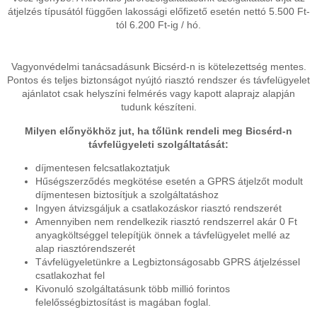
átjelzés típusától függően lakossági előfizető esetén nettó 5.500 Ft-
tól 6.200 Ft-ig / hó.
Vagyonvédelmi tanácsadásunk Bicsérd-n is kötelezettség mentes.
Pontos és teljes biztonságot nyújtó riasztó rendszer és távfelügyelet
ajánlatot csak helyszíni felmérés vagy kapott alaprajz alapján
tudunk készíteni.
Milyen előnyökhöz jut, ha tőlünk rendeli meg Bicsérd-n
távfelügyeleti szolgáltatását:
díjmentesen felcsatlakoztatjuk
Hűségszerződés megkötése esetén a GPRS átjelzőt modult
díjmentesen biztosítjuk a szolgáltatáshoz
Ingyen átvizsgáljuk a csatlakozáskor riasztó rendszerét
Amennyiben nem rendelkezik riasztó rendszerrel akár 0 Ft
anyagköltséggel telepítjük önnek a távfelügyelet mellé az
alap riasztórendszerét
Távfelügyeletünkre a Legbiztonságosabb GPRS átjelzéssel
csatlakozhat fel
Kivonuló szolgáltatásunk több millió forintos
felelősségbiztosítást is magában foglal.