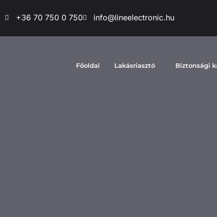
+36 70 750 0 750
info@lineelectronic.hu
Főoldal
Lakásriasztó
Biztonsági 