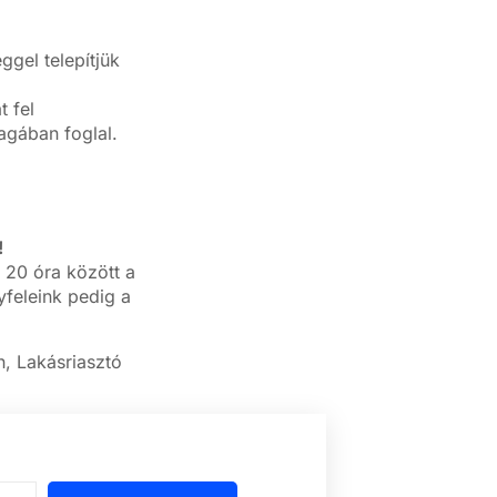
gel telepítjük
 fel
magában foglal.
!
 20 óra között a
feleink pedig a
n, Lakásriasztó