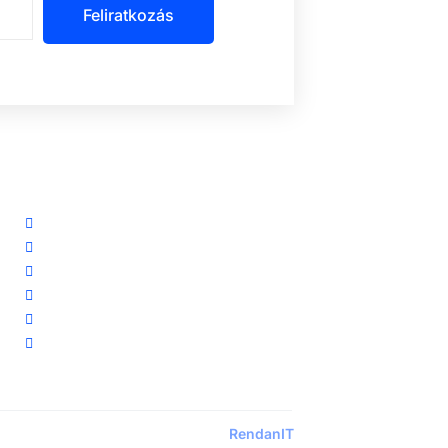
Feliratkozás
Szolgáltatásaink
Riasztórendszereink
Ingyenes riasztó akció
Távfelügyelet
Előerős őrzés
Biztonsági kamerarendszereink
Vezetéknélküli okosriasztóink
Designed by:
RendanIT