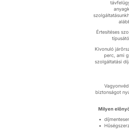
távfelüg
anyagkö
szolgáltatásunkh
aláb
Értesítéses szo
típusát
Kivonuló járőrs
perc, ami g
szolgáltatási dí
Vagyonvéde
biztonságot nyú
Milyen előnyö
díjmentesen
Hűségszerz