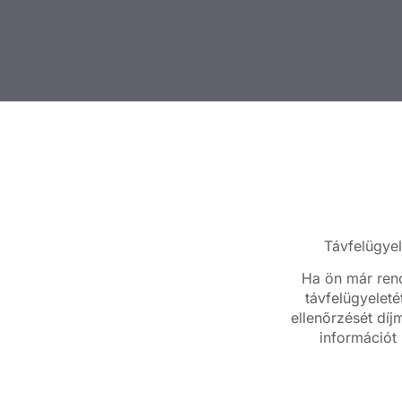
Távfelügyel
Ha ön már rend
távfelügyeleté
ellenőrzését díj
információt 