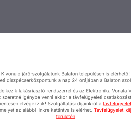
Kivonuló járőrszolgálatunk Balaton településen is elérhető!
eti diszpécserközpontunk a nap 24 órájában a Balaton szolg
elkezik lakásriasztó rendszerrel és az Elektronika Vonal
t szeretné igénybe venni akkor a távfelügyeleti csatlakozás
mentesen elvégezzük! Szolgáltatási díjainkról a
távfelügyele
melyet az alábbi linkre kattintva is elérhet.
Távfelügyeleti dí
területén