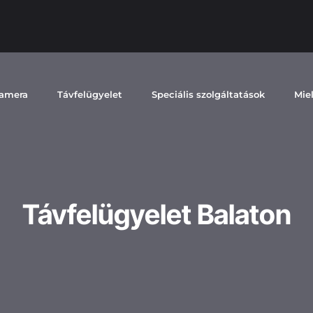
kamera
Távfelügyelet
Speciális szolgáltatások
Mie
Távfelügyelet Balaton