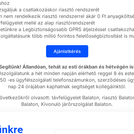
áshoz
zsgáljuk a csatlakozáskor riasztó rendszerét
nem rendelkezik riasztó rendszerrel akár 0 Ft anyagköltség
felügyelet mellé az alap riasztórendszerét
letünkre a Legbiztonságosabb GPRS átjelzéssel csatlakozhat
olgáltatásunk több millió forintos felelősségbiztosítást is 
Segítünk! Állandóan, tehát az esti órákban és hétvégén is
lszolgálatunk a hét minden napján elérhető reggel 8 és este
50 -es ügyfélszolgálati telefonszámunkon, szerződéses ügy
nap 24 órájában kaphatnak segítséget kollégáinktól.
övetkezőkről olvasott: távfelügyelet Balaton, riasztó Balato
Balaton, Kivonuló járőrszolgálat Balaton.
ünkre