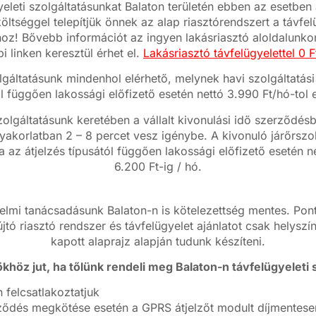
yeleti szolgáltatásunkat Balaton területén ebben az esetben 
ltséggel telepítjük önnek az alap riasztórendszert a távfel
oz! Bővebb információt az ingyen lakásriasztó aloldalunkon
bi linken keresztül érhet el.
Lakásriasztó távfelügyelettel 0 Ft
lgáltatásunk mindenhol elérhető, melynek havi szolgáltatási 
ól függően lakossági előfizető esetén nettó 3.990 Ft/hó-tol e
zolgáltatásunk keretében a vállalt kivonulási idő szerződ
yakorlatban 2 – 8 percet vesz igénybe. A kivonuló járőrszo
ja az átjelzés típusától függően lakossági előfizető esetén n
6.200 Ft-ig / hó.
lmi tanácsadásunk Balaton-n is kötelezettség mentes. Ponto
jtó riasztó rendszer és távfelügyelet ajánlatot csak helyszí
kapott alaprajz alapján tudunk készíteni.
khöz jut, ha tőlünk rendeli meg Balaton-n távfelügyeleti s
 felcsatlakoztatjuk
ődés megkötése esetén a GPRS átjelzőt modult díjmentesen 