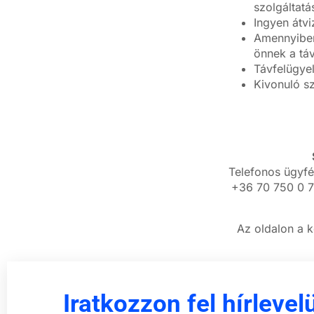
szolgáltat
Ingyen átvi
Amennyiben 
önnek a táv
Távfelügye
Kivonuló sz
Telefonos ügyfé
+36 70 750 0 7
Az oldalon a k
Iratkozzon fel hírlevel