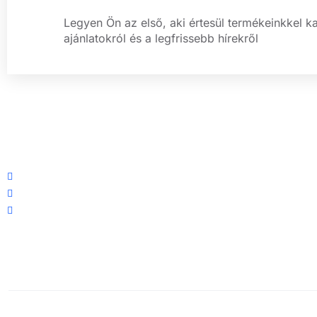
Legyen Ön az első, aki értesül termékeinkkel k
ajánlatokról és a legfrissebb hírekről
Központi iroda: 2251 Tápiószecső, Szőlő u. 17.
Ügyfélszolgálat: +36 70 750 0 750
Riasztás lemondás: +36 20 4 220 220
1996-2026 Elektronika Vonala Vagyonvédelem © Minden jog fe