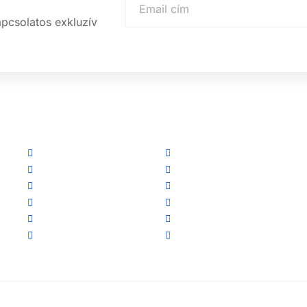
apcsolatos exkluzív
Linkek
Partnereink
Oldal térkép
www.csalamijanos.hu
Letöltések
video-tavfelugyelet.hu
Felhasználói leírások
www.holvanazautom.hu
Linkajánló
www.europasecurity.sk
GYIK
www.tkfe.hu
Az ingyenességről
www.villgeneral.hu
nntartva!