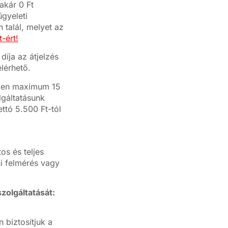
akár 0 Ft
ügyeleti
 talál, melyet az
-ért!
díja az átjelzés
lérhető.
ésben maximum 15
lgáltatásunk
ettó 5.500 Ft-tól
s és teljes
ni felmérés vagy
zolgáltatását:
biztosítjuk a