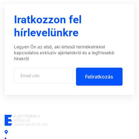
Iratkozzon fel
hírlevelünkre
Legyen Ön az első, aki értesül termékeinkkel
kapcsolatos exkluzív ajánlatokról és a legfrissebb
hírekről
Feliratkozás
Központi iroda: 2251 Tápiószecső, Szőlő u. 17.