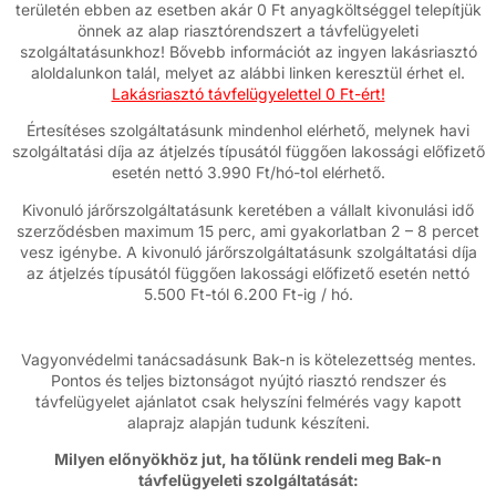
területén ebben az esetben akár 0 Ft anyagköltséggel telepítjük
önnek az alap riasztórendszert a távfelügyeleti
szolgáltatásunkhoz! Bővebb információt az ingyen lakásriasztó
aloldalunkon talál, melyet az alábbi linken keresztül érhet el.
Lakásriasztó távfelügyelettel 0 Ft-ért!
Értesítéses szolgáltatásunk mindenhol elérhető, melynek havi
szolgáltatási díja az átjelzés típusától függően lakossági előfizető
esetén nettó 3.990 Ft/hó-tol elérhető.
Kivonuló járőrszolgáltatásunk keretében a vállalt kivonulási idő
szerződésben maximum 15 perc, ami gyakorlatban 2 – 8 percet
vesz igénybe. A kivonuló járőrszolgáltatásunk szolgáltatási díja
az átjelzés típusától függően lakossági előfizető esetén nettó
5.500 Ft-tól 6.200 Ft-ig / hó.
Vagyonvédelmi tanácsadásunk Bak-n is kötelezettség mentes.
Pontos és teljes biztonságot nyújtó riasztó rendszer és
távfelügyelet ajánlatot csak helyszíni felmérés vagy kapott
alaprajz alapján tudunk készíteni.
Milyen előnyökhöz jut, ha tőlünk rendeli meg Bak-n
távfelügyeleti szolgáltatását: