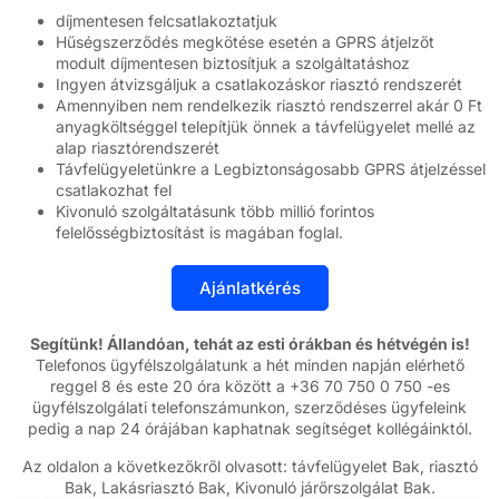
díjmentesen felcsatlakoztatjuk
Hűségszerződés megkötése esetén a GPRS átjelzőt
modult díjmentesen biztosítjuk a szolgáltatáshoz
Ingyen átvizsgáljuk a csatlakozáskor riasztó rendszerét
Amennyiben nem rendelkezik riasztó rendszerrel akár 0 Ft
anyagköltséggel telepítjük önnek a távfelügyelet mellé az
alap riasztórendszerét
Távfelügyeletünkre a Legbiztonságosabb GPRS átjelzéssel
csatlakozhat fel
Kivonuló szolgáltatásunk több millió forintos
felelősségbiztosítást is magában foglal.
Segítünk! Állandóan, tehát az esti órákban és hétvégén is!
Telefonos ügyfélszolgálatunk a hét minden napján elérhető
reggel 8 és este 20 óra között a +36 70 750 0 750 -es
ügyfélszolgálati telefonszámunkon, szerződéses ügyfeleink
pedig a nap 24 órájában kaphatnak segítséget kollégáinktól.
Az oldalon a következőkről olvasott: távfelügyelet Bak, riasztó
Bak, Lakásriasztó Bak, Kivonuló járőrszolgálat Bak.