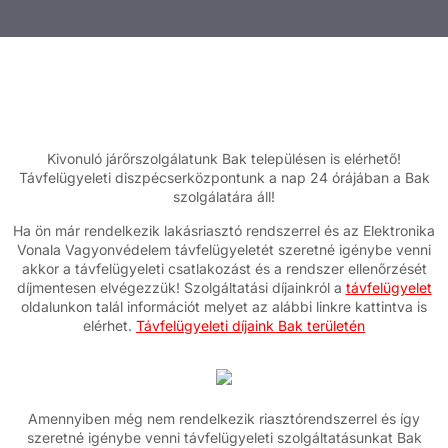
Kivonuló járőrszolgálatunk Bak településen is elérhető!
Távfelügyeleti diszpécserközpontunk a nap 24 órájában a Bak
szolgálatára áll!
Ha ön már rendelkezik lakásriasztó rendszerrel és az Elektronika
Vonala Vagyonvédelem távfelügyeletét szeretné igénybe venni
akkor a távfelügyeleti csatlakozást és a rendszer ellenőrzését
díjmentesen elvégezzük! Szolgáltatási díjainkról a
távfelügyelet
oldalunkon talál információt melyet az alábbi linkre kattintva is
elérhet.
Távfelügyeleti díjaink Bak területén
Amennyiben még nem rendelkezik riasztórendszerrel és így
szeretné igénybe venni távfelügyeleti szolgáltatásunkat Bak