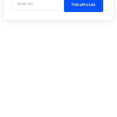
Feliratkozás
Központi iroda: 2251 Tápiószecső, Szőlő u. 17.
Ügyfélszolgálat: +36 70 750 0 750
Riasztás lemondás: +36 20 4 220 220
Linkek
Oldal térkép
Letöltések
Felhasználói leírások
Linkajánló
GYIK
Az ingyenességről