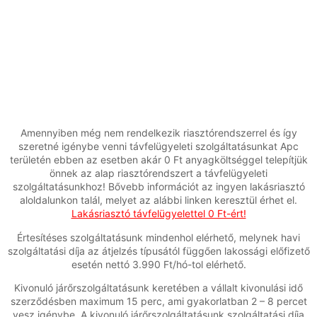
Amennyiben még nem rendelkezik riasztórendszerrel és így
szeretné igénybe venni távfelügyeleti szolgáltatásunkat Apc
területén ebben az esetben akár 0 Ft anyagköltséggel telepítjük
önnek az alap riasztórendszert a távfelügyeleti
szolgáltatásunkhoz! Bővebb információt az ingyen lakásriasztó
aloldalunkon talál, melyet az alábbi linken keresztül érhet el.
Lakásriasztó távfelügyelettel 0 Ft-ért!
Értesítéses szolgáltatásunk mindenhol elérhető, melynek havi
szolgáltatási díja az átjelzés típusától függően lakossági előfizető
esetén nettó 3.990 Ft/hó-tol elérhető.
Kivonuló járőrszolgáltatásunk keretében a vállalt kivonulási idő
szerződésben maximum 15 perc, ami gyakorlatban 2 – 8 percet
vesz igénybe. A kivonuló járőrszolgáltatásunk szolgáltatási díja