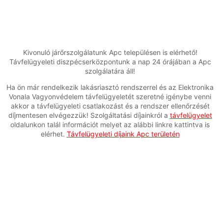
Kivonuló járőrszolgálatunk Apc településen is elérhető!
Távfelügyeleti diszpécserközpontunk a nap 24 órájában a Apc
szolgálatára áll!
Ha ön már rendelkezik lakásriasztó rendszerrel és az Elektronika
Vonala Vagyonvédelem távfelügyeletét szeretné igénybe venni
akkor a távfelügyeleti csatlakozást és a rendszer ellenőrzését
díjmentesen elvégezzük! Szolgáltatási díjainkról a
távfelügyelet
oldalunkon talál információt melyet az alábbi linkre kattintva is
elérhet.
Távfelügyeleti díjaink Apc területén