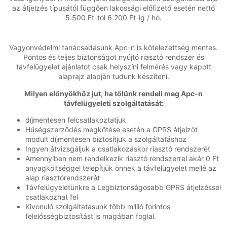
az átjelzés típusától függően lakossági előfizető esetén nettó
5.500 Ft-tól 6.200 Ft-ig / hó.
Vagyonvédelmi tanácsadásunk Apc-n is kötelezettség mentes.
Pontos és teljes biztonságot nyújtó riasztó rendszer és
távfelügyelet ajánlatot csak helyszíni felmérés vagy kapott
alaprajz alapján tudunk készíteni.
Milyen előnyökhöz jut, ha tőlünk rendeli meg Apc-n
távfelügyeleti szolgáltatását:
díjmentesen felcsatlakoztatjuk
Hűségszerződés megkötése esetén a GPRS átjelzőt
modult díjmentesen biztosítjuk a szolgáltatáshoz
Ingyen átvizsgáljuk a csatlakozáskor riasztó rendszerét
Amennyiben nem rendelkezik riasztó rendszerrel akár 0 Ft
anyagköltséggel telepítjük önnek a távfelügyelet mellé az
alap riasztórendszerét
Távfelügyeletünkre a Legbiztonságosabb GPRS átjelzéssel
csatlakozhat fel
Kivonuló szolgáltatásunk több millió forintos
felelősségbiztosítást is magában foglal.