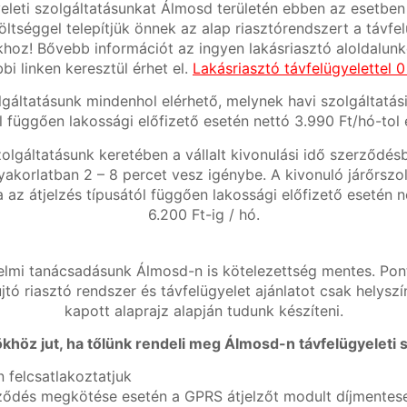
eleti szolgáltatásunkat Álmosd területén ebben az esetben
ltséggel telepítjük önnek az alap riasztórendszert a távfel
khoz! Bővebb információt az ingyen lakásriasztó aloldalunko
bbi linken keresztül érhet el.
Lakásriasztó távfelügyelettel 0 
lgáltatásunk mindenhol elérhető, melynek havi szolgáltatási 
l függően lakossági előfizető esetén nettó 3.990 Ft/hó-tol 
zolgáltatásunk keretében a vállalt kivonulási idő szerződ
yakorlatban 2 – 8 percet vesz igénybe. A kivonuló járőrszo
ja az átjelzés típusától függően lakossági előfizető esetén n
6.200 Ft-ig / hó.
mi tanácsadásunk Álmosd-n is kötelezettség mentes. Pont
jtó riasztó rendszer és távfelügyelet ajánlatot csak helyszí
kapott alaprajz alapján tudunk készíteni.
khöz jut, ha tőlünk rendeli meg Álmosd-n távfelügyeleti s
 felcsatlakoztatjuk
ődés megkötése esetén a GPRS átjelzőt modult díjmentesen