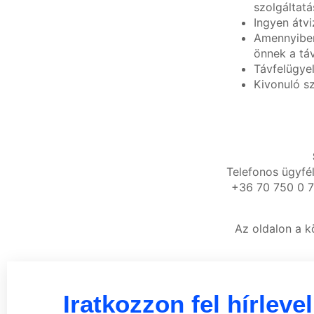
szolgáltat
Ingyen átvi
Amennyiben 
önnek a táv
Távfelügye
Kivonuló sz
Telefonos ügyfél
+36 70 750 0 7
Az oldalon a k
Iratkozzon fel hírleve