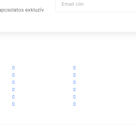
apcsolatos exkluzív
Linkek
Partnereink
Oldal térkép
www.csalamijanos.hu
Letöltések
video-tavfelugyelet.hu
Felhasználói leírások
www.holvanazautom.hu
Linkajánló
www.europasecurity.sk
GYIK
www.tkfe.hu
Az ingyenességről
www.villgeneral.hu
ntartva!