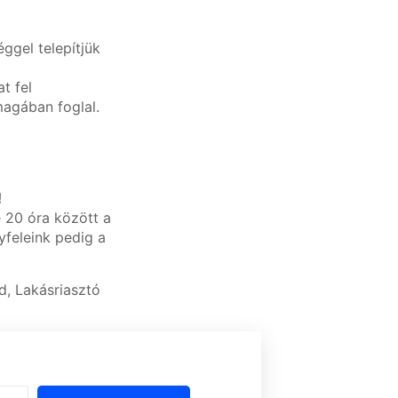
ggel telepítjük
t fel
magában foglal.
!
e 20 óra között a
feleink pedig a
d, Lakásriasztó