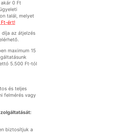
 akár 0 Ft
ügyeleti
n talál, melyet
Ft-ért!
díja az átjelzés
elérhető.
ésben maximum 15
lgáltatásunk
ettó 5.500 Ft-tól
os és teljes
ni felmérés vagy
zolgáltatását:
 biztosítjuk a