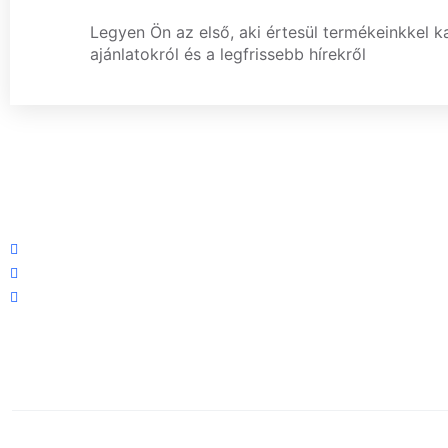
Legyen Ön az első, aki értesül termékeinkkel k
ajánlatokról és a legfrissebb hírekről
Központi iroda: 2251 Tápiószecső, Szőlő u. 17.
Ügyfélszolgálat: +36 70 750 0 750
Riasztás lemondás: +36 20 4 220 220
1996-2026 Elektronika Vonala Vagyonvédelem © Minden jog fen