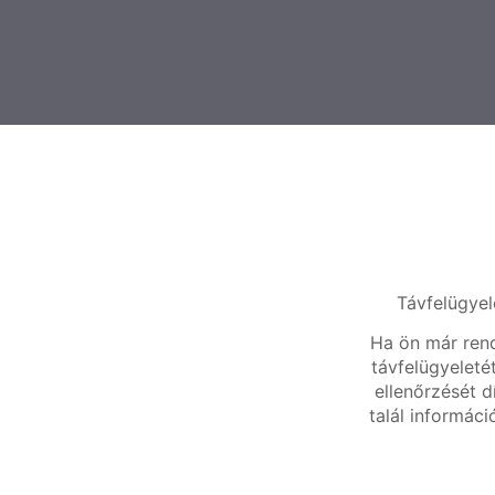
Távfelügyel
Ha ön már rend
távfelügyeleté
ellenőrzését d
talál informáci