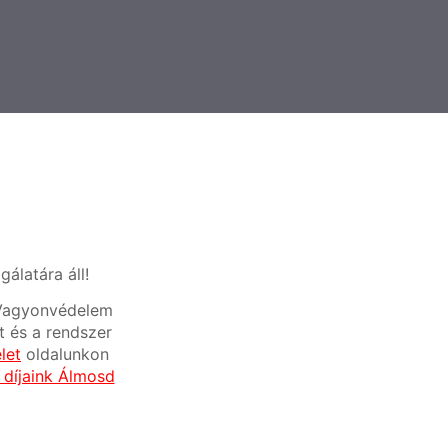
álatára áll!
a Vagyonvédelem
t és a rendszer
let
oldalunkon
 díjaink Álmosd