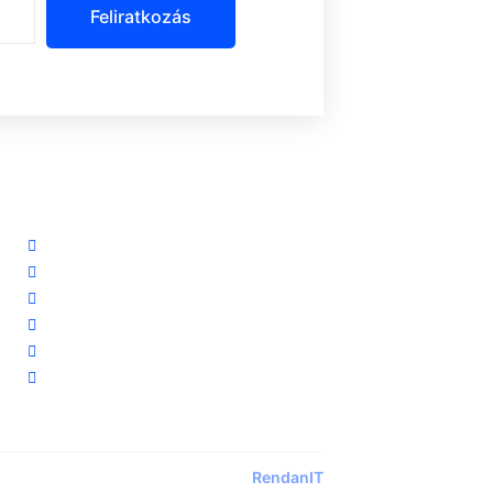
Feliratkozás
Szolgáltatásaink
Riasztórendszereink
Ingyenes riasztó akció
Távfelügyelet
Előerős őrzés
Biztonsági kamerarendszereink
Vezetéknélküli okosriasztóink
Designed by:
RendanIT