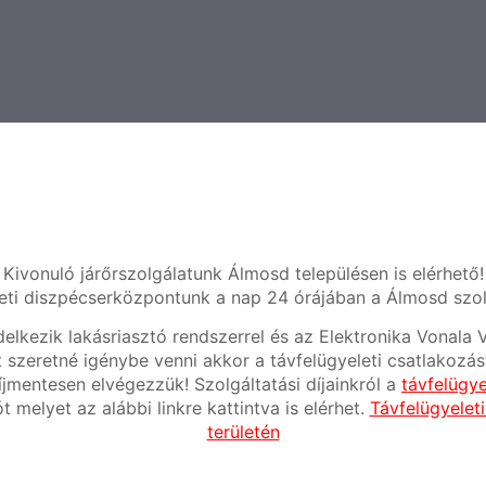
Kivonuló járőrszolgálatunk Álmosd településen is elérhető!
eti diszpécserközpontunk a nap 24 órájában a Álmosd szolg
elkezik lakásriasztó rendszerrel és az Elektronika Vonal
t szeretné igénybe venni akkor a távfelügyeleti csatlakozás
íjmentesen elvégezzük! Szolgáltatási díjainkról a
távfelügye
ót melyet az alábbi linkre kattintva is elérhet.
Távfelügyeleti
területén