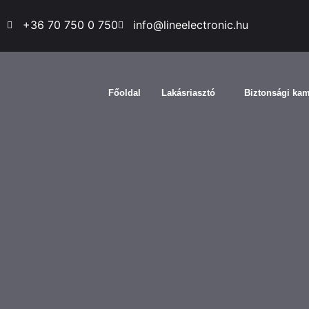
+36 70 750 0 750
info@lineelectronic.hu
Főoldal
Lakásriasztó
Biztonsági ka