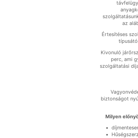
távfelügy
anyagkö
szolgáltatásun
az alá
Értesítéses szo
típusátó
Kivonuló járőrs
perc, ami g
szolgáltatási dí
Vagyonvédel
biztonságot nyú
Milyen előnyö
díjmentesen
Hűségszerz