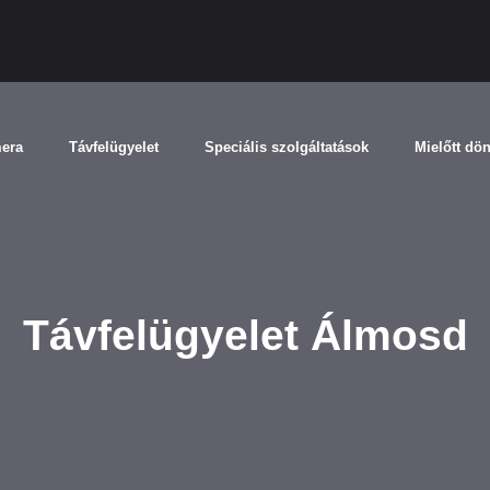
mera
Távfelügyelet
Speciális szolgáltatások
Mielőtt dö
Távfelügyelet Álmosd