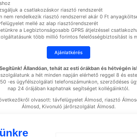
áshoz
zsgáljuk a csatlakozáskor riasztó rendszerét
nem rendelkezik riasztó rendszerrel akár 0 Ft anyagköltsé
felügyelet mellé az alap riasztórendszerét
letünkre a Legbiztonságosabb GPRS átjelzéssel csatlakozha
olgáltatásunk több millió forintos felelősségbiztosítást is 
Segítünk! Állandóan, tehát az esti órákban és hétvégén is
szolgálatunk a hét minden napján elérhető reggel 8 és est
50 -es ügyfélszolgálati telefonszámunkon, szerződéses ügy
nap 24 órájában kaphatnak segítséget kollégáinktól.
övetkezőkről olvasott: távfelügyelet Álmosd, riasztó Álmos
Álmosd, Kivonuló járőrszolgálat Álmosd.
lünkre