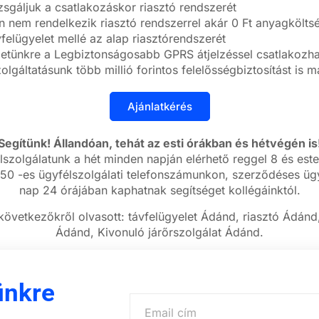
zsgáljuk a csatlakozáskor riasztó rendszerét
nem rendelkezik riasztó rendszerrel akár 0 Ft anyagköltség
felügyelet mellé az alap riasztórendszerét
letünkre a Legbiztonságosabb GPRS átjelzéssel csatlakozhat
olgáltatásunk több millió forintos felelősségbiztosítást is 
Segítünk! Állandóan, tehát az esti órákban és hétvégén is
lszolgálatunk a hét minden napján elérhető reggel 8 és este
50 -es ügyfélszolgálati telefonszámunkon, szerződéses ügy
nap 24 órájában kaphatnak segítséget kollégáinktól.
következőkről olvasott: távfelügyelet Ádánd, riasztó Ádánd
Ádánd, Kivonuló járőrszolgálat Ádánd.
ünkre