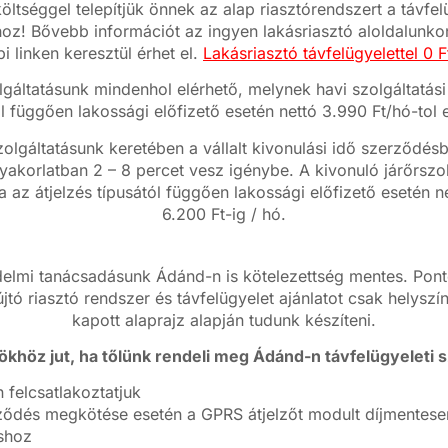
ltséggel telepítjük önnek az alap riasztórendszert a távfel
oz! Bővebb információt az ingyen lakásriasztó aloldalunkon
bi linken keresztül érhet el.
Lakásriasztó távfelügyelettel 0 Ft
lgáltatásunk mindenhol elérhető, melynek havi szolgáltatási 
ól függően lakossági előfizető esetén nettó 3.990 Ft/hó-tol e
zolgáltatásunk keretében a vállalt kivonulási idő szerződ
yakorlatban 2 – 8 percet vesz igénybe. A kivonuló járőrszo
ja az átjelzés típusától függően lakossági előfizető esetén n
6.200 Ft-ig / hó.
lmi tanácsadásunk Ádánd-n is kötelezettség mentes. Ponto
jtó riasztó rendszer és távfelügyelet ajánlatot csak helyszí
kapott alaprajz alapján tudunk készíteni.
khöz jut, ha tőlünk rendeli meg Ádánd-n távfelügyeleti s
 felcsatlakoztatjuk
ődés megkötése esetén a GPRS átjelzőt modult díjmentesen 
áshoz