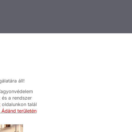
latára áll!
a Vagyonvédelem
t és a rendszer
t
oldalunkon talál
k Ádánd területén