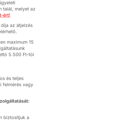
ügyeleti
 talál, melyet az
-ért!
díja az átjelzés
lérhető.
ésben maximum 15
lgáltatásunk
ettó 5.500 Ft-tól
s és teljes
ni felmérés vagy
zolgáltatását:
biztosítjuk a