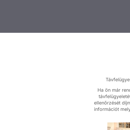
Távfelügye
Ha ön már rend
távfelügyeleté
ellenőrzését díj
információt melye