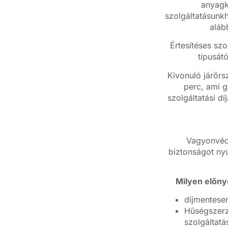
anyagkö
szolgáltatásunkh
aláb
Értesítéses szo
típusát
Kivonuló járőrs
perc, ami g
szolgáltatási dí
Vagyonvéde
biztonságot nyú
Milyen előnyö
díjmentesen
Hűségszerz
szolgáltat