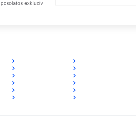
apcsolatos exkluzív
Linkek
Partnereink
Oldal térkép
www.csalamijanos.hu
Letöltések
video-tavfelugyelet.hu
Felhasználói leírások
www.holvanazautom.hu
Linkajánló
www.europasecurity.sk
GYIK
www.tkfe.hu
Az ingyenességről
www.villgeneral.hu
nntartva!