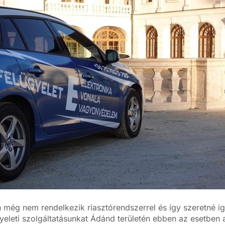
még nem rendelkezik riasztórendszerrel és így szeretné i
yeleti szolgáltatásunkat Ádánd területén ebben az esetben 