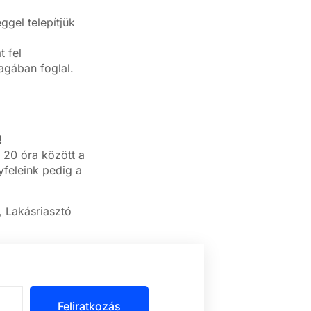
gel telepítjük
 fel
magában foglal.
!
 20 óra között a
feleink pedig a
, Lakásriasztó
Feliratkozás