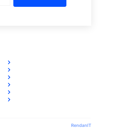
Szolgáltatásaink
Riasztórendszereink
Ingyenes riasztó akció
Távfelügyelet
Előerős őrzés
Biztonsági kamerarendszereink
Vezetéknélküli okosriasztóink
Designed by:
RendanIT