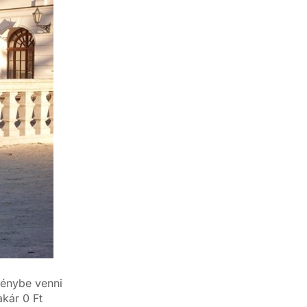
génybe venni
akár 0 Ft