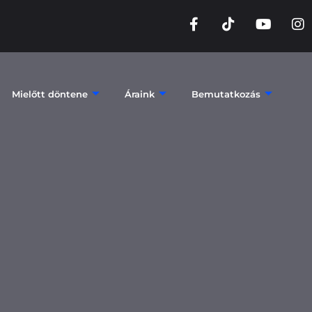
Mielőtt döntene
Áraink
Bemutatkozás