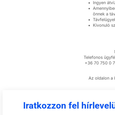
Ingyen átvi
Amennyiben 
önnek a táv
Távfelügye
Kivonuló sz
Telefonos ügyfé
+36 70 750 0 7
Az oldalon a 
Iratkozzon fel hírlevel