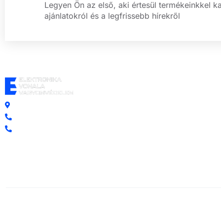
Legyen Ön az első, aki értesül termékeinkkel k
ajánlatokról és a legfrissebb hírekről
Központi iroda: 2251 Tápiószecső, Szőlő u. 17.
Ügyfélszolgálat: +36 70 750 0 750
Riasztás lemondás: +36 20 4 220 220
1996-2026 Elektronika Vonala Vagyonvédelem © Minden jog fe