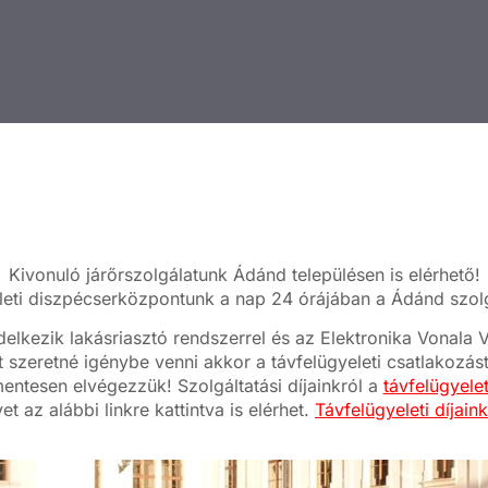
Kivonuló járőrszolgálatunk Ádánd településen is elérhető!
leti diszpécserközpontunk a nap 24 órájában a Ádánd szolgá
elkezik lakásriasztó rendszerrel és az Elektronika Vonal
t szeretné igénybe venni akkor a távfelügyeleti csatlakozás
mentesen elvégezzük! Szolgáltatási díjainkról a
távfelügyele
t az alábbi linkre kattintva is elérhet.
Távfelügyeleti díjain