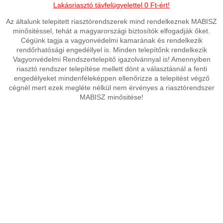
Lakásriasztó távfelügyelettel 0 Ft-ért!
Az általunk telepitett riasztórendszerek mind rendelkeznek MABISZ
minősitéssel, tehát a magyarországi biztosítók elfogadják őket.
Cégünk tagja a vagyonvédelmi kamarának és rendelkezik
rendőrhatósági engedéllyel is. Minden telepítőnk rendelkezik
Vagyonvédelmi Rendszertelepitő igazolvánnyal is! Amennyiben
riasztó rendszer telepítése mellett dönt a választásnál a fenti
engedélyeket mindenféleképpen ellenőrizze a telepitést végző
cégnél mert ezek megléte nélkül nem érvényes a riasztórendszer
MABISZ minősitése!