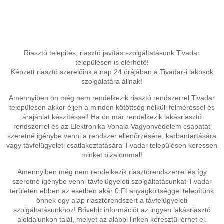
Riasztó telepités, riasztó javítás szolgáltatásunk Tivadar
településen is elérhető!
Képzett riasztó szerelőink a nap 24 órájában a Tivadar-i lakosok
szolgálatára állnak!
Amennyiben ön még nem rendelkezik riasztó rendszerrel Tivadar
településen akkor éljen a minden kötöttség nélküli felméréssel és
árajánlat készítéssel! Ha ön már rendelkezik lakásriasztó
rendszerrel és az Elektronika Vonala Vagyonvédelem csapatát
szeretné igénybe venni a rendszer ellenőrzésére, karbantartására
vagy távfelügyeleti csatlakoztatására Tivadar településen keressen
minket bizalommal!
Amennyiben még nem rendelkezik riasztórendszerrel és így
szeretné igénybe venni távfelügyeleti szolgáltatásunkat Tivadar
területén ebben az esetben akár 0 Ft anyagköltséggel telepítünk
önnek egy alap riasztórendszert a távfelügyeleti
szolgáltatásunkhoz! Bővebb információt az ingyen lakásriasztó
aloldalunkon talál, melyet az alábbi linken keresztül érhet el.