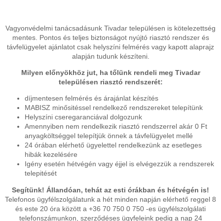
Vagyonvédelmi tanácsadásunk Tivadar településen is kötelezettség
mentes. Pontos és teljes biztonságot nyújtó riasztó rendszer és
távfelügyelet ajánlatot csak helyszíni felmérés vagy kapott alaprajz
alapján tudunk készíteni.
Milyen előnyökhöz jut, ha tőlünk rendeli meg Tivadar
településen riasztó rendszerét:
díjmentesen felmérés és árajánlat készítés
MABISZ minősitéssel rendelkező rendszereket telepítünk
Helyszíni cseregaranciával dolgozunk
Amennyiben nem rendelkezik riasztó rendszerrel akár 0 Ft
anyagköltséggel telepítjük önnek a távfelügyelet mellé
24 órában elérhető ügyelettel rendelkezünk az esetleges
hibák kezelésére
Igény esetén hétvégén vagy éjjel is elvégezzük a rendszerek
telepitését
Segítünk! Állandóan, tehát az esti órákban és hétvégén is!
Telefonos ügyfélszolgálatunk a hét minden napján elérhető reggel 8
és este 20 óra között a +36 70 750 0 750 -es ügyfélszolgálati
telefonszámunkon, szerződéses ügyfeleink pedig a nap 24