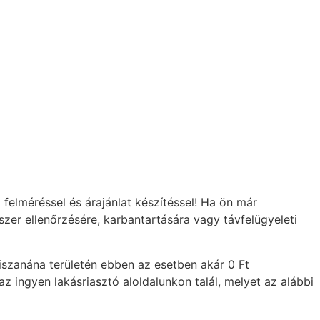
felméréssel és árajánlat készítéssel! Ha ön már
zer ellenőrzésére, karbantartására vagy távfelügyeleti
iszanána területén ebben az esetben akár 0 Ft
z ingyen lakásriasztó aloldalunkon talál, melyet az alábbi