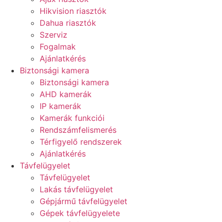
Hikvision riasztók
Dahua riasztók
Szerviz
Fogalmak
Ajánlatkérés
Biztonsági kamera
Biztonsági kamera
AHD kamerák
IP kamerák
Kamerák funkciói
Rendszámfelismerés
Térfigyelő rendszerek
Ajánlatkérés
Távfelügyelet
Távfelügyelet
Lakás távfelügyelet
Gépjármű távfelügyelet
Gépek távfelügyelete