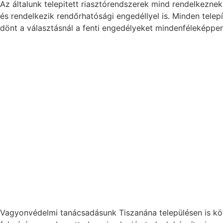
Az általunk telepitett riasztórendszerek mind rendelkezn
és rendelkezik rendőrhatósági engedéllyel is. Minden tele
dönt a választásnál a fenti engedélyeket mindenféleképpen
Vagyonvédelmi tanácsadásunk Tiszanána településen is kötel