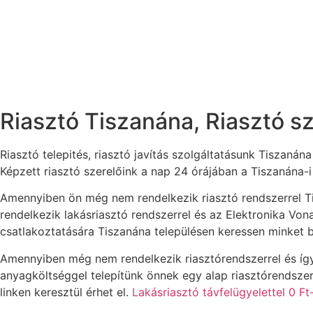
Riasztó Tiszanána, Riasztó s
Riasztó telepités, riasztó javítás szolgáltatásunk Tiszanána
Képzett riasztó szerelőink a nap 24 órájában a Tiszanána-i
Amennyiben ön még nem rendelkezik riasztó rendszerrel Tis
rendelkezik lakásriasztó rendszerrel és az Elektronika Vo
csatlakoztatására Tiszanána településen keressen minket 
Amennyiben még nem rendelkezik riasztórendszerrel és így 
anyagköltséggel telepítünk önnek egy alap riasztórendszert
linken keresztül érhet el.
Lakásriasztó távfelügyelettel 0 Ft-