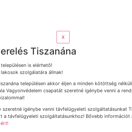
X
zerelés Tiszanána
 településen is elérhető!
 lakosok szolgálatára állnak!
zanána településen akkor éljen a minden kötöttség nélküli 
nala Vagyonvédelem csapatát szeretné igénybe venni a rends
bizalommal!
szeretné igénybe venni távfelügyeleti szolgáltatásunkat T
 a távfelügyeleti szolgáltatásunkhoz! Bővebb információt a
ért!