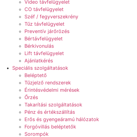
Video távfelügyelet
CO távfelügyelet
Széf / fegyverszekrény
Tűz távfelügyelet
Preventív járőrözés
Bértávfelügyelet
Bérkivonulás
Lift távfelügyelet
Ajánlatkérés
Speciális szolgáltatások
Beléptető
Tűzjelző rendszerek
Érintésvédelmi mérések
Őrzés
Takarítási szolgáltatások
Pénz és értékszállítás
Erős és gyengeáramú hálózatok
Forgóvillás beléptetők
Sorompók