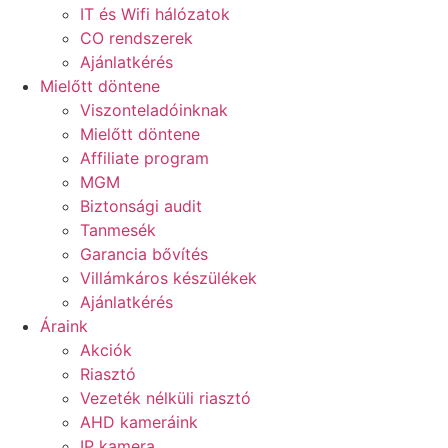
IT és Wifi hálózatok
CO rendszerek
Ajánlatkérés
Mielőtt döntene
Viszonteladóinknak
Mielőtt döntene
Affiliate program
MGM
Biztonsági audit
Tanmesék
Garancia bővítés
Villámkáros készülékek
Ajánlatkérés
Áraink
Akciók
Riasztó
Vezeték nélküli riasztó
AHD kameráink
IP kamera