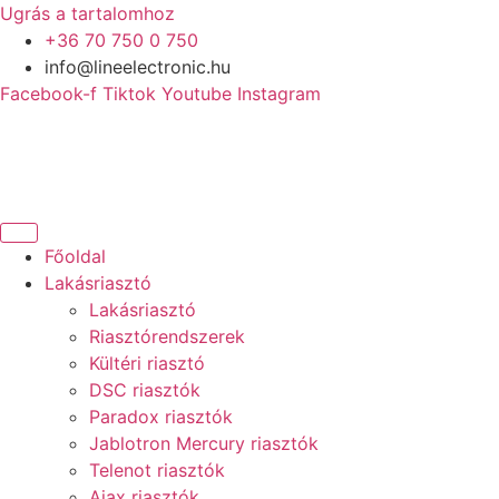
Ugrás a tartalomhoz
+36 70 750 0 750
info@lineelectronic.hu
Facebook-f
Tiktok
Youtube
Instagram
Főoldal
Lakásriasztó
Lakásriasztó
Riasztórendszerek
Kültéri riasztó
DSC riasztók
Paradox riasztók
Jablotron Mercury riasztók
Telenot riasztók
Ajax riasztók