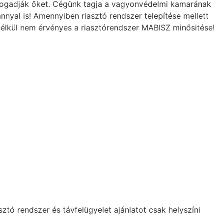
elfogadják őket. Cégünk tagja a vagyonvédelmi kamarának
nnyal is! Amennyiben riasztó rendszer telepítése mellett
nélkül nem érvényes a riasztórendszer MABISZ minősitése!
tó rendszer és távfelügyelet ajánlatot csak helyszíni