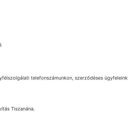
é
yfélszolgálati telefonszámunkon, szerződéses ügyfeleink
vítás Tiszanána.