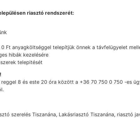
elepülésen riasztó rendszerét:
ünk
0 Ft anyagköltséggel telepítjük önnek a távfelügyelet mell
ges hibák kezelésére
szerek telepitését
!
 reggel 8 és este 20 óra között a +36 70 750 0 750 -es üg
l.
sztó szerelés Tiszanána, Lakásriasztó Tiszanána, riasztó ja