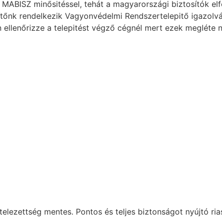
ek MABISZ minősitéssel, tehát a magyarországi biztosítók 
pítőnk rendelkezik Vagyonvédelmi Rendszertelepitő igazolvá
 ellenőrizze a telepitést végző cégnél mert ezek megléte 
ezettség mentes. Pontos és teljes biztonságot nyújtó riasz