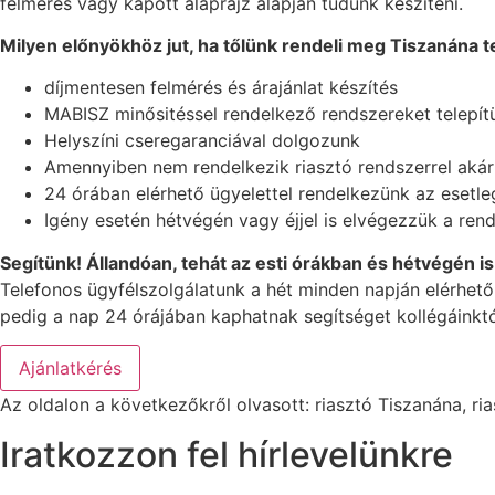
felmérés vagy kapott alaprajz alapján tudunk készíteni.
Milyen előnyökhöz jut, ha tőlünk rendeli meg Tiszanána t
díjmentesen felmérés és árajánlat készítés
MABISZ minősitéssel rendelkező rendszereket telepít
Helyszíni cseregaranciával dolgozunk
Amennyiben nem rendelkezik riasztó rendszerrel akár 
24 órában elérhető ügyelettel rendelkezünk az esetle
Igény esetén hétvégén vagy éjjel is elvégezzük a rend
Segítünk! Állandóan, tehát az esti órákban és hétvégén is
Telefonos ügyfélszolgálatunk a hét minden napján elérhető
pedig a nap 24 órájában kaphatnak segítséget kollégáinktó
Az oldalon a következőkről olvasott: riasztó Tiszanána, ria
Iratkozzon fel hírlevelünkre