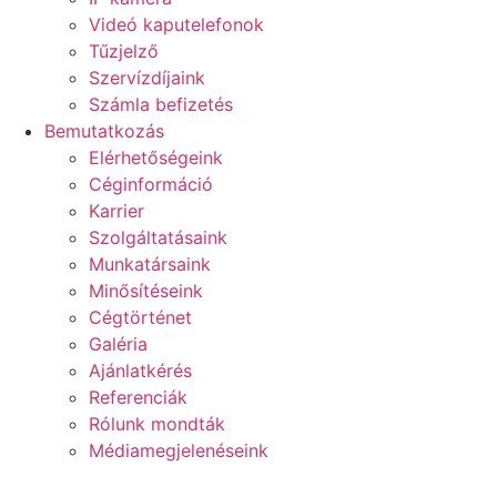
Videó kaputelefonok
Tűzjelző
Szervízdíjaink
Számla befizetés
Bemutatkozás
Elérhetőségeink
Céginformáció
Karrier
Szolgáltatásaink
Munkatársaink
Minősítéseink
Cégtörténet
Galéria
Ajánlatkérés
Referenciák
Rólunk mondták
Médiamegjelenéseink