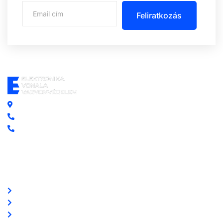
Feliratkozás
Központi iroda: 2251 Tápiószecső, Szőlő u. 17.
Ügyfélszolgálat: +36 70 750 0 750
Riasztás lemondás: +36 20 4 220 220
Linkek
Oldal térkép
Letöltések
Felhasználói leírások