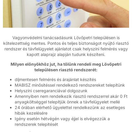
Vagyonvédelmi tanácsadásunk Lövőpetri településen is
kötelezettség mentes. Pontos és teljes biztonságot nyújtó riasztó
rendszer és távfelügyelet ajánlatot csak helyszíni felmérés vagy
kapott alaprajz alapján tudunk készíteni.
Milyen előnyökhöz jut, ha tőlünk rendeli meg Lövőpetri
településen riasztó rendszerét:
díjmentesen felmérés és árajánlat készítés
MABISZ minősitéssel rendelkező rendszereket telepítünk
Helyszíni cseregaranciával dolgozunk
Amennyiben nem rendelkezik riasztó rendszerrel akár 0 Ft
anyagköltséggel telepítjük önnek a távfelügyelet mellé
24 órában elérhető ügyelettel rendelkezünk az esetleges
hibák kezelésére
Igény esetén hétvégén vagy éjjel is elvégezzük a
rendszerek telepitését