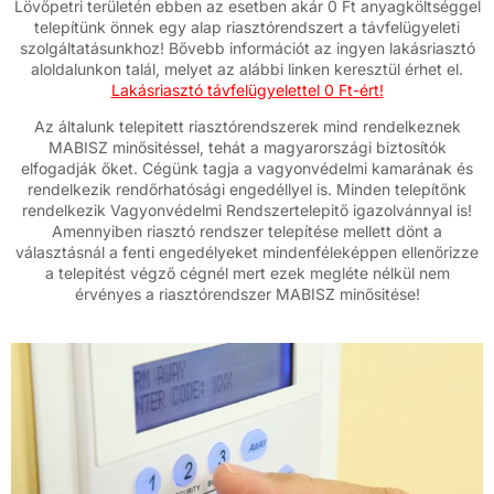
Lövőpetri területén ebben az esetben akár 0 Ft anyagköltséggel
telepítünk önnek egy alap riasztórendszert a távfelügyeleti
szolgáltatásunkhoz! Bővebb információt az ingyen lakásriasztó
aloldalunkon talál, melyet az alábbi linken keresztül érhet el.
Lakásriasztó távfelügyelettel 0 Ft-ért!
Az általunk telepitett riasztórendszerek mind rendelkeznek
MABISZ minősitéssel, tehát a magyarországi biztosítók
elfogadják őket. Cégünk tagja a vagyonvédelmi kamarának és
rendelkezik rendőrhatósági engedéllyel is. Minden telepítőnk
rendelkezik Vagyonvédelmi Rendszertelepitő igazolvánnyal is!
Amennyiben riasztó rendszer telepítése mellett dönt a
választásnál a fenti engedélyeket mindenféleképpen ellenőrizze
a telepitést végző cégnél mert ezek megléte nélkül nem
érvényes a riasztórendszer MABISZ minősitése!