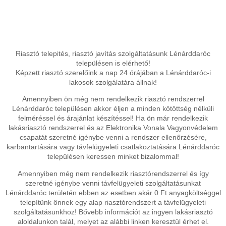
Riasztó telepités, riasztó javítás szolgáltatásunk Lénárddaróc
településen is elérhető!
Képzett riasztó szerelőink a nap 24 órájában a Lénárddaróc-i
lakosok szolgálatára állnak!
Amennyiben ön még nem rendelkezik riasztó rendszerrel
Lénárddaróc településen akkor éljen a minden kötöttség nélküli
felméréssel és árajánlat készítéssel! Ha ön már rendelkezik
lakásriasztó rendszerrel és az Elektronika Vonala Vagyonvédelem
csapatát szeretné igénybe venni a rendszer ellenőrzésére,
karbantartására vagy távfelügyeleti csatlakoztatására Lénárddaróc
településen keressen minket bizalommal!
Amennyiben még nem rendelkezik riasztórendszerrel és így
szeretné igénybe venni távfelügyeleti szolgáltatásunkat
Lénárddaróc területén ebben az esetben akár 0 Ft anyagköltséggel
telepítünk önnek egy alap riasztórendszert a távfelügyeleti
szolgáltatásunkhoz! Bővebb információt az ingyen lakásriasztó
aloldalunkon talál, melyet az alábbi linken keresztül érhet el.