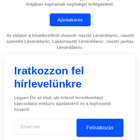
órájában kaphatnak segítséget kollégáinktól.
Az oldalon a következőkről olvasott: riasztó Lénárddaróc, riasztó
szerelés Lénárddaróc, Lakásriasztó Lénárddaróc, riasztó javítás
Lénárddaróc.
Iratkozzon fel
hírlevelünkre
Legyen Ön az első, aki értesül termékeinkkel
kapcsolatos exkluzív ajánlatokról és a legfrissebb
hírekről
Feliratkozás