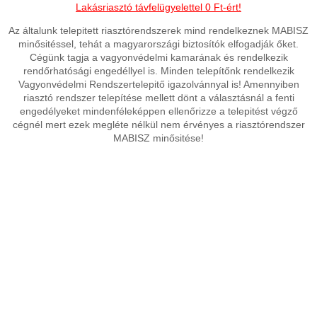
Lakásriasztó távfelügyelettel 0 Ft-ért!
Az általunk telepitett riasztórendszerek mind rendelkeznek MABISZ
minősitéssel, tehát a magyarországi biztosítók elfogadják őket.
Cégünk tagja a vagyonvédelmi kamarának és rendelkezik
rendőrhatósági engedéllyel is. Minden telepítőnk rendelkezik
Vagyonvédelmi Rendszertelepitő igazolvánnyal is! Amennyiben
riasztó rendszer telepítése mellett dönt a választásnál a fenti
engedélyeket mindenféleképpen ellenőrizze a telepitést végző
cégnél mert ezek megléte nélkül nem érvényes a riasztórendszer
MABISZ minősitése!