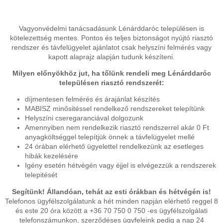
Vagyonvédelmi tanácsadásunk Lénárddaróc településen is
kötelezettség mentes. Pontos és teljes biztonságot nyújtó riasztó
rendszer és távfelügyelet ajánlatot csak helyszíni felmérés vagy
kapott alaprajz alapján tudunk készíteni.
Milyen előnyökhöz jut, ha tőlünk rendeli meg Lénárddaróc
településen riasztó rendszerét:
díjmentesen felmérés és árajánlat készítés
MABISZ minősitéssel rendelkező rendszereket telepítünk
Helyszíni cseregaranciával dolgozunk
Amennyiben nem rendelkezik riasztó rendszerrel akár 0 Ft
anyagköltséggel telepítjük önnek a távfelügyelet mellé
24 órában elérhető ügyelettel rendelkezünk az esetleges
hibák kezelésére
Igény esetén hétvégén vagy éjjel is elvégezzük a rendszerek
telepitését
Segítünk! Állandóan, tehát az esti órákban és hétvégén is!
Telefonos ügyfélszolgálatunk a hét minden napján elérhető reggel 8
és este 20 óra között a +36 70 750 0 750 -es ügyfélszolgálati
telefonszámunkon, szerződéses ügyfeleink pedig a nap 24