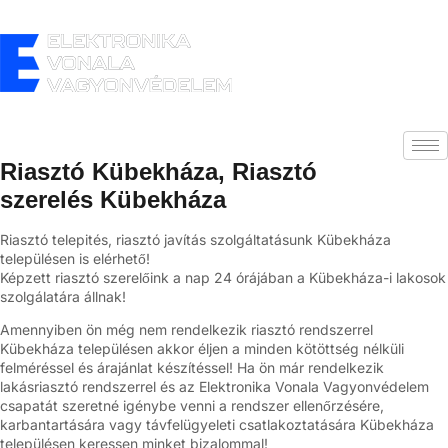
Riasztó Kübekháza, Riasztó
szerelés Kübekháza
Riasztó telepités, riasztó javítás szolgáltatásunk Kübekháza
településen is elérhető!
Képzett riasztó szerelőink a nap 24 órájában a Kübekháza-i lakosok
szolgálatára állnak!
Amennyiben ön még nem rendelkezik riasztó rendszerrel
Kübekháza településen akkor éljen a minden kötöttség nélküli
felméréssel és árajánlat készítéssel! Ha ön már rendelkezik
lakásriasztó rendszerrel és az Elektronika Vonala Vagyonvédelem
csapatát szeretné igénybe venni a rendszer ellenőrzésére,
karbantartására vagy távfelügyeleti csatlakoztatására Kübekháza
településen keressen minket bizalommal!