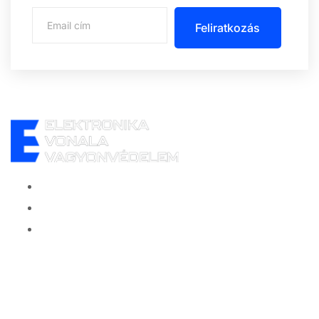
Feliratkozás
Központi iroda: 2251 Tápiószecső, Szőlő u. 17.
Ügyfélszolgálat: +36 70 750 0 750
Riasztás lemondás: +36 20 4 220 220
Linkek