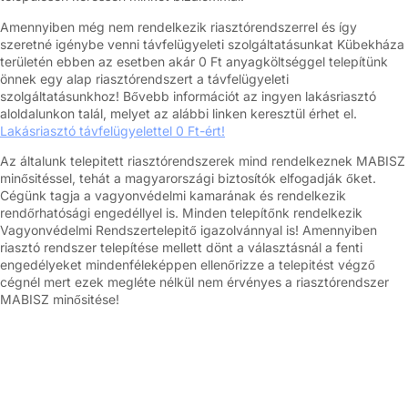
Amennyiben még nem rendelkezik riasztórendszerrel és így
szeretné igénybe venni távfelügyeleti szolgáltatásunkat Kübekháza
területén ebben az esetben akár 0 Ft anyagköltséggel telepítünk
önnek egy alap riasztórendszert a távfelügyeleti
szolgáltatásunkhoz! Bővebb információt az ingyen lakásriasztó
aloldalunkon talál, melyet az alábbi linken keresztül érhet el.
Lakásriasztó távfelügyelettel 0 Ft-ért!
Az általunk telepitett riasztórendszerek mind rendelkeznek MABISZ
minősitéssel, tehát a magyarországi biztosítók elfogadják őket.
Cégünk tagja a vagyonvédelmi kamarának és rendelkezik
rendőrhatósági engedéllyel is. Minden telepítőnk rendelkezik
Vagyonvédelmi Rendszertelepitő igazolvánnyal is! Amennyiben
riasztó rendszer telepítése mellett dönt a választásnál a fenti
engedélyeket mindenféleképpen ellenőrizze a telepitést végző
cégnél mert ezek megléte nélkül nem érvényes a riasztórendszer
MABISZ minősitése!