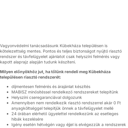
Vagyonvédelmi tanácsadásunk Kübekháza településen is
kötelezettség mentes. Pontos és teljes biztonságot nyújtó riasztó
rendszer és távfelügyelet ajánlatot csak helyszíni felmérés vagy
kapott alaprajz alapján tudunk készíteni.
Milyen előnyökhöz jut, ha tőlünk rendeli meg Kübekháza
településen riasztó rendszerét:
díjmentesen felmérés és árajánlat készítés
MABISZ minősitéssel rendelkező rendszereket telepítünk
Helyszíni cseregaranciával dolgozunk
Amennyiben nem rendelkezik riasztó rendszerrel akár 0 Ft
anyagköltséggel telepítjük önnek a távfelügyelet mellé
24 órában elérhető ügyelettel rendelkezünk az esetleges
hibák kezelésére
Igény esetén hétvégén vagy éjjel is elvégezzük a rendszerek