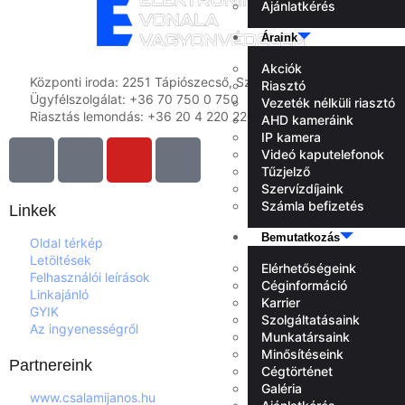
Ajánlatkérés
Áraink
Akciók
Központi iroda: 2251 Tápiószecső, Szőlő u. 17.
Riasztó
Ügyfélszolgálat: +36 70 750 0 750
Vezeték nélküli riasztó
Riasztás lemondás: +36 20 4 220 220
AHD kameráink
IP kamera
Videó kaputelefonok
Tűzjelző
Szervízdíjaink
Számla befizetés
Linkek
Bemutatkozás
Oldal térkép
Letöltések
Elérhetőségeink
Felhasználói leírások
Céginformáció
Linkajánló
Karrier
GYIK
Szolgáltatásaink
Az ingyenességről
Munkatársaink
Minősítéseink
Partnereink
Cégtörténet
Galéria
www.csalamijanos.hu