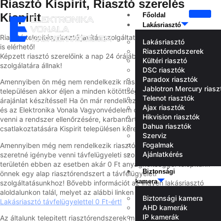
Riasztó Kispirit, Riasztó szerelés
Kispirit
Főoldal
Lakásriasztó
Riasztó telepités, riasztó javítás szolgáltatásunk Kispirit településen
Lakásriasztó
is elérhető!
Riasztórendszerek
Képzett riasztó szerelőink a nap 24 órájában a Kispirit-i lakosok
Kültéri riasztó
szolgálatára állnak!
DSC riasztók
Paradox riasztók
Amennyiben ön még nem rendelkezik riasztó rendszerrel Kispirit
Jablotron Mercury riasz
településen akkor éljen a minden kötöttség nélküli felméréssel és
Telenot riasztók
árajánlat készítéssel! Ha ön már rendelkezik lakásriasztó rendszerrel
Ajax riasztók
és az Elektronika Vonala Vagyonvédelem csapatát szeretné igénybe
Hikvision riasztók
venni a rendszer ellenőrzésére, karbantartására vagy távfelügyeleti
Dahua riasztók
csatlakoztatására Kispirit településen keressen minket bizalommal!
Szerviz
Fogalmak
Amennyiben még nem rendelkezik riasztórendszerrel és így
Ajánlatkérés
szeretné igénybe venni távfelügyeleti szolgáltatásunkat Kispirit
területén ebben az esetben akár 0 Ft anyagköltséggel telepítünk
Biztonsági
önnek egy alap riasztórendszert a távfelügyeleti
kamera
szolgáltatásunkhoz! Bővebb információt az ingyen lakásriasztó
aloldalunkon talál, melyet az alábbi linken keresztül érhet el.
Biztonsági kamera
Lakásriasztó távfelügyelettel 0 Ft-ért!
AHD kamerák
IP kamerák
Az általunk telepitett riasztórendszerek mind rendelkeznek MABISZ