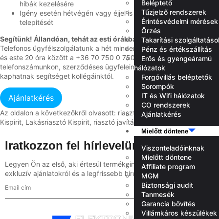
Beléptető
hibák kezelésére
Tűzjelző rendszerek
Igény esetén hétvégén vagy éjjel is elvégezzük a rendszerek
Érintésvédelmi mérések
telepitését
Őrzés
Segítünk! Állandóan, tehát az esti órákban és hétvégén is!
Takarítási szolgáltatáso
Telefonos ügyfélszolgálatunk a hét minden napján elérhető reggel 8
Pénz és értékszállítás
és este 20 óra között a +36 70 750 0 750 -es ügyfélszolgálati
Erős és gyengeáramú
telefonszámunkon, szerződéses ügyfeleink pedig a nap 24 órájában
hálózatok
kaphatnak segítséget kollégáinktól.
Forgóvillás beléptetők
Sorompók
IT és Wifi hálózatok
CO rendszerek
Az oldalon a következőkről olvasott: riasztó Kispirit, riasztó szerelés
Ajánlatkérés
Kispirit, Lakásriasztó Kispirit, riasztó javítás Kispirit.
Mielőtt döntene
Iratkozzon fel hírlevelünkre
Viszonteladóinknak
Mielőtt döntene
Legyen Ön az első, aki értesül termékeinkkel kapcsolatos
Affiliate program
exkluzív ajánlatokról és a legfrissebb hírekről
MGM
Biztonsági audit
Feliratkozás
Tanmesék
Garancia bővítés
Villámkáros készülékek