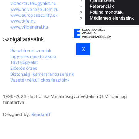
Ajánlatkérés
video-tavfelugyelet.hu
Referenciák
www.holvanazautom.hu
Rólunk mondták
www.europasecurity.sk
Médiamegjelenéseink
www.tkfe.hu
www.villgeneral.hu
Szolgáltatásaink
X
Riasztórendszereink
Ingyenes riasztó akció
Távfelügyelet
Előerős őrzés
Biztonsági kamerarendszereink
Vezetéknélküli okosriasztóink
1996-2026 Elektronika Vonala Vagyonvédelem © Minden jog
fenntartva!
Designed by:
RendanIT