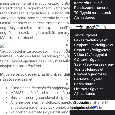
Kamerák funkciói
minősitéssel, tehát a magyarországi biztosítók elfogadják őket.
Rendszámfelismerés
Cégünk tagja a vagyonvédelmi kamarának és rendelkezik
Térfigyelő rendszerek
rendőrhatósági engedéllyel is. Minden telepítőnk rendelkezik
Ajánlatkérés
Vagyonvédelmi Rendszertelepitő igazolvánnyal is! Amennyiben
riasztó rendszer telepítése mellett dönt a választásnál a fenti
Távfelügyelet
engedélyeket mindenféleképpen ellenőrizze a telepitést végző
cégnél mert ezek megléte nélkül nem érvényes a riasztórendszer
Távfelügyelet
MABISZ minősitése!
Lakás távfelügyelet
Gépjármű távfelügyelet
Gépek távfelügyelete
Vagyonvédelmi tanácsadásunk Kispirit településen is kötelezettség
Video távfelügyelet
mentes. Pontos és teljes biztonságot nyújtó riasztó rendszer és
CO távfelügyelet
távfelügyelet ajánlatot csak helyszíni felmérés vagy kapott alaprajz
Széf / fegyverszekrény
alapján tudunk készíteni.
Tűz távfelügyelet
Preventív járőrözés
Milyen előnyökhöz jut, ha tőlünk rendeli meg Kispirit településen
Bértávfelügyelet
riasztó rendszerét:
Bérkivonulás
díjmentesen felmérés és árajánlat készítés
Lift távfelügyelet
MABISZ minősitéssel rendelkező rendszereket telepítünk
Ajánlatkérés
Helyszíni cseregaranciával dolgozunk
Amennyiben nem rendelkezik riasztó rendszerrel akár 0 Ft
Speciális
anyagköltséggel telepítjük önnek a távfelügyelet mellé
szolgáltatások
24 órában elérhető ügyelettel rendelkezünk az esetleges