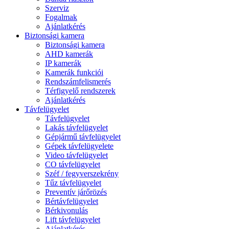
Szerviz
Fogalmak
Ajánlatkérés
Biztonsági kamera
Biztonsági kamera
AHD kamerák
IP kamerák
Kamerák funkciói
Rendszámfelismerés
Térfigyelő rendszerek
Ajánlatkérés
Távfelügyelet
Távfelügyelet
Lakás távfelügyelet
Gépjármű távfelügyelet
Gépek távfelügyelete
Video távfelügyelet
CO távfelügyelet
Széf / fegyverszekrény
Tűz távfelügyelet
Preventív járőrözés
Bértávfelügyelet
Bérkivonulás
Lift távfelügyelet
Ajánlatkérés