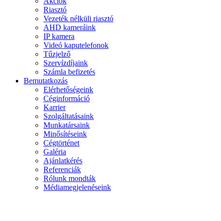
Akciók
Riasztó
Vezeték nélküli riasztó
AHD kameráink
IP kamera
Videó kaputelefonok
Tűzjelző
Szervízdíjaink
Számla befizetés
Bemutatkozás
Elérhetőségeink
Céginformáció
Karrier
Szolgáltatásaink
Munkatársaink
Minősítéseink
Cégtörténet
Galéria
Ajánlatkérés
Referenciák
Rólunk mondták
Médiamegjelenéseink