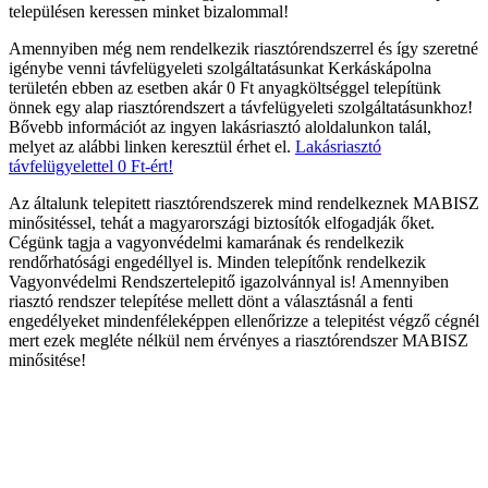
településen keressen minket bizalommal!
Amennyiben még nem rendelkezik riasztórendszerrel és így szeretné
igénybe venni távfelügyeleti szolgáltatásunkat Kerkáskápolna
területén ebben az esetben akár 0 Ft anyagköltséggel telepítünk
önnek egy alap riasztórendszert a távfelügyeleti szolgáltatásunkhoz!
Bővebb információt az ingyen lakásriasztó aloldalunkon talál,
melyet az alábbi linken keresztül érhet el.
Lakásriasztó
távfelügyelettel 0 Ft-ért!
Az általunk telepitett riasztórendszerek mind rendelkeznek MABISZ
minősitéssel, tehát a magyarországi biztosítók elfogadják őket.
Cégünk tagja a vagyonvédelmi kamarának és rendelkezik
rendőrhatósági engedéllyel is. Minden telepítőnk rendelkezik
Vagyonvédelmi Rendszertelepitő igazolvánnyal is! Amennyiben
riasztó rendszer telepítése mellett dönt a választásnál a fenti
engedélyeket mindenféleképpen ellenőrizze a telepitést végző cégnél
mert ezek megléte nélkül nem érvényes a riasztórendszer MABISZ
minősitése!