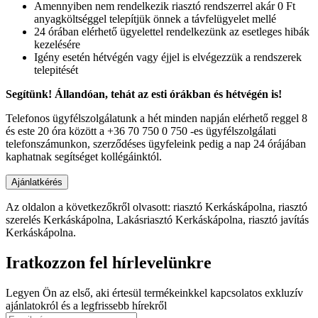
Amennyiben nem rendelkezik riasztó rendszerrel akár 0 Ft
anyagköltséggel telepítjük önnek a távfelügyelet mellé
24 órában elérhető ügyelettel rendelkezünk az esetleges hibák
kezelésére
Igény esetén hétvégén vagy éjjel is elvégezzük a rendszerek
telepitését
Segítünk! Állandóan, tehát az esti órákban és hétvégén is!
Telefonos ügyfélszolgálatunk a hét minden napján elérhető reggel 8
és este 20 óra között a +36 70 750 0 750 -es ügyfélszolgálati
telefonszámunkon, szerződéses ügyfeleink pedig a nap 24 órájában
kaphatnak segítséget kollégáinktól.
Az oldalon a következőkről olvasott: riasztó Kerkáskápolna, riasztó
szerelés Kerkáskápolna, Lakásriasztó Kerkáskápolna, riasztó javítás
Kerkáskápolna.
Iratkozzon fel hírlevelünkre
Legyen Ön az első, aki értesül termékeinkkel kapcsolatos exkluzív
ajánlatokról és a legfrissebb hírekről