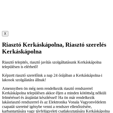
X
Riasztó Kerkáskápolna, Riasztó szerelés
Kerkáskápolna
Riasztó telepités, riasztó javítás szolgáltatásunk Kerkáskápolna
településen is elérhető!
Képzett riasztó szerelőink a nap 24 órájában a Kerkáskápolna-i
lakosok szolgálatára állnak!
Amennyiben ön még nem rendelkezik riasztó rendszerrel
Kerkáskápolna településen akkor éljen a minden kötöttség nélküli
felméréssel és árajánlat készítéssel! Ha ön már rendelkezik
lakásriasztó rendszerrel és az Elektronika Vonala Vagyonvédelem
csapatát szeretné igénybe venni a rendszer ellenőrzésére,
karbantartására vagy távfelügyeleti csatlakoztatására Kerkáskápolna