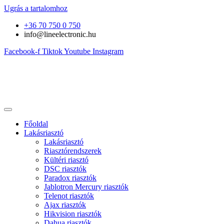
Ugrás a tartalomhoz
+36 70 750 0 750
info@lineelectronic.hu
Facebook-f
Tiktok
Youtube
Instagram
Főoldal
Lakásriasztó
Lakásriasztó
Riasztórendszerek
Kültéri riasztó
DSC riasztók
Paradox riasztók
Jablotron Mercury riasztók
Telenot riasztók
Ajax riasztók
Hikvision riasztók
Dahua riasztók