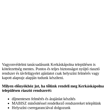
Vagyonvédelmi tanácsadásunk Kerkáskápolna településen is
kötelezettség mentes. Pontos és teljes biztonságot nyújtó riasztó
rendszer és távfelügyelet ajánlatot csak helyszíni felmérés vagy
kapott alaprajz alapján tudunk készíteni.
Milyen előnyökhöz jut, ha tőlünk rendeli meg Kerkáskápolna
településen riasztó rendszerét:
díjmentesen felmérés és árajánlat készítés
MABISZ minősitéssel rendelkező rendszereket telepítünk
Helyszíni cseregaranciával dolgozunk