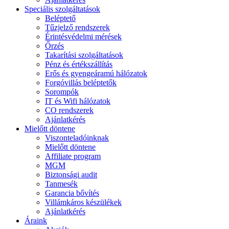
Speciális szolgáltatások
Beléptető
Tűzjelző rendszerek
Érintésvédelmi mérések
Őrzés
Takarítási szolgáltatások
Pénz és értékszállítás
Erős és gyengeáramú hálózatok
Forgóvillás beléptetők
Sorompók
IT és Wifi hálózatok
CO rendszerek
Ajánlatkérés
Mielőtt döntene
Viszonteladóinknak
Mielőtt döntene
Affiliate program
MGM
Biztonsági audit
Tanmesék
Garancia bővítés
Villámkáros készülékek
Ajánlatkérés
Áraink