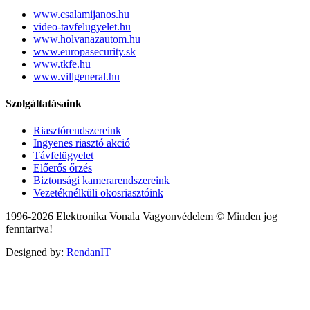
www.csalamijanos.hu
video-tavfelugyelet.hu
www.holvanazautom.hu
www.europasecurity.sk
www.tkfe.hu
www.villgeneral.hu
Szolgáltatásaink
Riasztórendszereink
Ingyenes riasztó akció
Távfelügyelet
Előerős őrzés
Biztonsági kamerarendszereink
Vezetéknélküli okosriasztóink
1996-2026 Elektronika Vonala Vagyonvédelem © Minden jog
fenntartva!
Designed by:
RendanIT