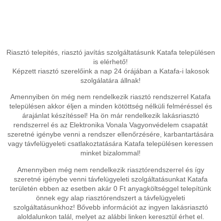
Riasztó telepités, riasztó javítás szolgáltatásunk Katafa településen
is elérhető!
Képzett riasztó szerelőink a nap 24 órájában a Katafa-i lakosok
szolgálatára állnak!
Amennyiben ön még nem rendelkezik riasztó rendszerrel Katafa
településen akkor éljen a minden kötöttség nélküli felméréssel és
árajánlat készítéssel! Ha ön már rendelkezik lakásriasztó
rendszerrel és az Elektronika Vonala Vagyonvédelem csapatát
szeretné igénybe venni a rendszer ellenőrzésére, karbantartására
vagy távfelügyeleti csatlakoztatására Katafa településen keressen
minket bizalommal!
Amennyiben még nem rendelkezik riasztórendszerrel és így
szeretné igénybe venni távfelügyeleti szolgáltatásunkat Katafa
területén ebben az esetben akár 0 Ft anyagköltséggel telepítünk
önnek egy alap riasztórendszert a távfelügyeleti
szolgáltatásunkhoz! Bővebb információt az ingyen lakásriasztó
aloldalunkon talál, melyet az alábbi linken keresztül érhet el.