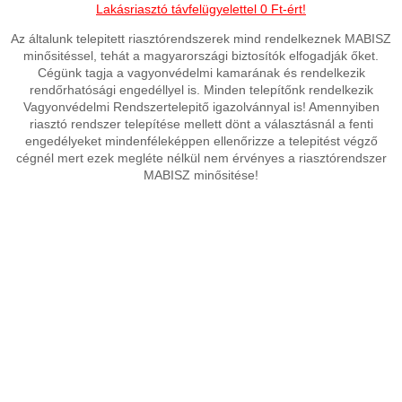
Lakásriasztó távfelügyelettel 0 Ft-ért!
Az általunk telepitett riasztórendszerek mind rendelkeznek MABISZ
minősitéssel, tehát a magyarországi biztosítók elfogadják őket.
Cégünk tagja a vagyonvédelmi kamarának és rendelkezik
rendőrhatósági engedéllyel is. Minden telepítőnk rendelkezik
Vagyonvédelmi Rendszertelepitő igazolvánnyal is! Amennyiben
riasztó rendszer telepítése mellett dönt a választásnál a fenti
engedélyeket mindenféleképpen ellenőrizze a telepitést végző
cégnél mert ezek megléte nélkül nem érvényes a riasztórendszer
MABISZ minősitése!