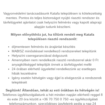
Vagyonvédelmi tanácsadásunk Katafa településen is kötelezettség
mentes. Pontos és teljes biztonságot nyújtó riasztó rendszer és
távfelügyelet ajánlatot csak helyszíni felmérés vagy kapott alaprajz
alapján tudunk készíteni.
Milyen előnyökhöz jut, ha tőlünk rendeli meg Katafa
településen riasztó rendszerét:
díjmentesen felmérés és árajánlat készítés
MABISZ minősitéssel rendelkező rendszereket telepítünk
Helyszíni cseregaranciával dolgozunk
Amennyiben nem rendelkezik riasztó rendszerrel akár 0 Ft
anyagköltséggel telepítjük önnek a távfelügyelet mellé
24 órában elérhető ügyelettel rendelkezünk az esetleges
hibák kezelésére
Igény esetén hétvégén vagy éjjel is elvégezzük a rendszerek
telepitését
Segítünk! Állandóan, tehát az esti órákban és hétvégén is!
Telefonos ügyfélszolgálatunk a hét minden napján elérhető reggel 8
és este 20 óra között a +36 70 750 0 750 -es ügyfélszolgálati
telefonszámunkon, szerződéses ügyfeleink pedig a nap 24