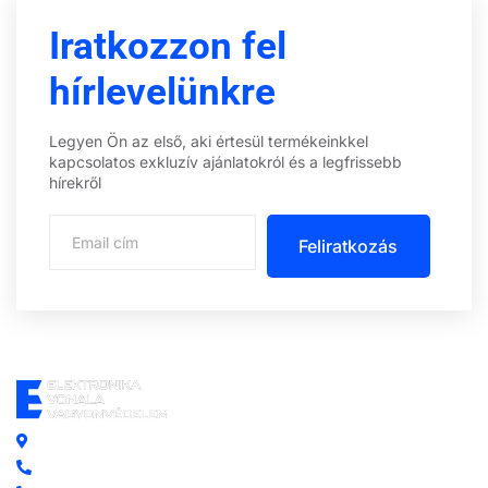
Iratkozzon fel
hírlevelünkre
Legyen Ön az első, aki értesül termékeinkkel
kapcsolatos exkluzív ajánlatokról és a legfrissebb
hírekről
Feliratkozás
Központi iroda: 2251 Tápiószecső, Szőlő u. 17.
Ügyfélszolgálat: +36 70 750 0 750