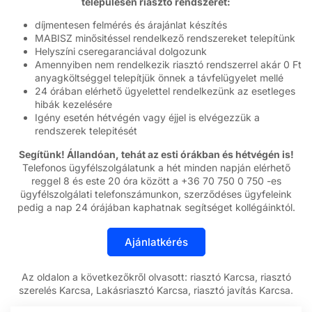
településen riasztó rendszerét:
díjmentesen felmérés és árajánlat készítés
MABISZ minősitéssel rendelkező rendszereket telepítünk
Helyszíni cseregaranciával dolgozunk
Amennyiben nem rendelkezik riasztó rendszerrel akár 0 Ft
anyagköltséggel telepítjük önnek a távfelügyelet mellé
24 órában elérhető ügyelettel rendelkezünk az esetleges
hibák kezelésére
Igény esetén hétvégén vagy éjjel is elvégezzük a
rendszerek telepitését
Segítünk! Állandóan, tehát az esti órákban és hétvégén is!
Telefonos ügyfélszolgálatunk a hét minden napján elérhető
reggel 8 és este 20 óra között a +36 70 750 0 750 -es
ügyfélszolgálati telefonszámunkon, szerződéses ügyfeleink
pedig a nap 24 órájában kaphatnak segítséget kollégáinktól.
Az oldalon a következőkről olvasott: riasztó Karcsa, riasztó
szerelés Karcsa, Lakásriasztó Karcsa, riasztó javítás Karcsa.