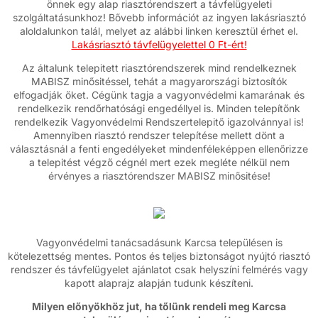
önnek egy alap riasztórendszert a távfelügyeleti
szolgáltatásunkhoz! Bővebb információt az ingyen lakásriasztó
aloldalunkon talál, melyet az alábbi linken keresztül érhet el.
Lakásriasztó távfelügyelettel 0 Ft-ért!
Az általunk telepitett riasztórendszerek mind rendelkeznek
MABISZ minősitéssel, tehát a magyarországi biztosítók
elfogadják őket. Cégünk tagja a vagyonvédelmi kamarának és
rendelkezik rendőrhatósági engedéllyel is. Minden telepítőnk
rendelkezik Vagyonvédelmi Rendszertelepitő igazolvánnyal is!
Amennyiben riasztó rendszer telepítése mellett dönt a
választásnál a fenti engedélyeket mindenféleképpen ellenőrizze
a telepitést végző cégnél mert ezek megléte nélkül nem
érvényes a riasztórendszer MABISZ minősitése!
Vagyonvédelmi tanácsadásunk Karcsa településen is
kötelezettség mentes. Pontos és teljes biztonságot nyújtó riasztó
rendszer és távfelügyelet ajánlatot csak helyszíni felmérés vagy
kapott alaprajz alapján tudunk készíteni.
Milyen előnyökhöz jut, ha tőlünk rendeli meg Karcsa