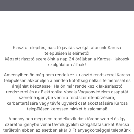
Riasztó telepités, riasztó javítás szolgáltatásunk Karcsa
településen is elérhető!
Képzett riasztó szerelőink a nap 24 órájában a Karcsa-i lakosok
szolgálatára állnak!
Amennyiben ön még nem rendelkezik riasztó rendszerrel Karcsa
településen akkor éljen a minden kötöttség nélküli felméréssel és
árajánlat készítéssel! Ha ön már rendelkezik lakásriasztó
rendszerrel és az Elektronika Vonala Vagyonvédelem csapatát
szeretné igénybe venni a rendszer ellenőrzésére,
karbantartására vagy távfelügyeleti csatlakoztatására Karcsa
településen keressen minket bizalommal!
Amennyiben még nem rendelkezik riasztórendszerrel és így
szeretné igénybe venni távfelügyeleti szolgáltatásunkat Karcsa
területén ebben az esetben akár 0 Ft anyagköltséggel telepítünk